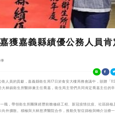
嘉獲嘉義縣績優公務人員肯
時事
表揚基層公衛人員的貢獻，嘉義縣衛生局17日於食安大樓局務會議中，頒贈「11
給大林鎮衛生所醫師兼主任喬嘉，衛生局主管們共同肯定喬嘉主任的
任一職，帶領衛生所團隊經歷前瞻修繕工程、新冠疫情抗疫、社區篩檢
未向外擴散。積極與大林慈濟醫院合作，推動失智症篩檢與轉介治療