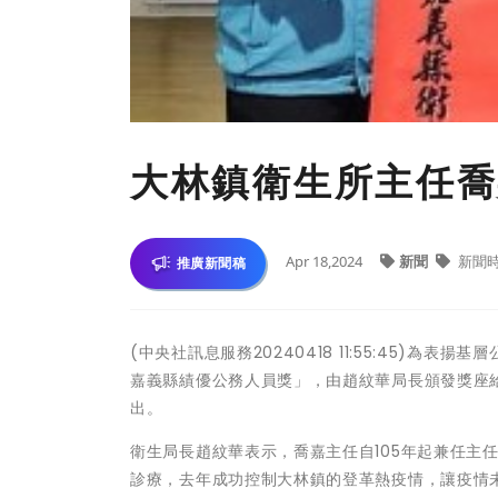
大林鎮衛生所主任喬
Apr 18,2024
新聞
新聞
推廣新聞稿
(中央社訊息服務20240418 11:55:45)為
嘉義縣績優公務人員獎」，由趙紋華局長頒發獎座
出。
衛生局長趙紋華表示，喬嘉主任自105年起兼任主
診療，去年成功控制大林鎮的登革熱疫情，讓疫情