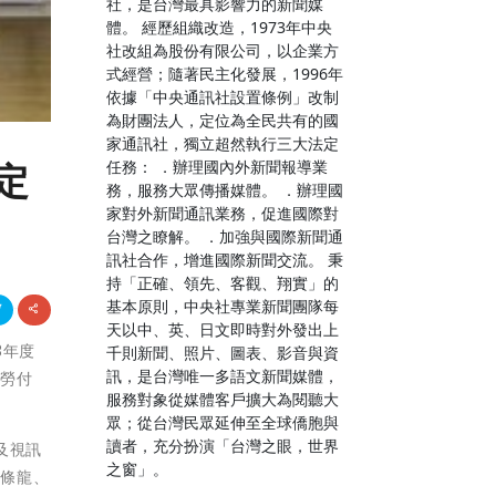
社，是台灣最具影響力的新聞媒
體。 經歷組織改造，1973年中央
社改組為股份有限公司，以企業方
式經營；隨著民主化發展，1996年
依據「中央通訊社設置條例」改制
為財團法人，定位為全民共有的國
家通訊社，獨立超然執行三大法定
任務： ．辦理國內外新聞報導業
定
務，服務大眾傳播媒體。 ．辦理國
家對外新聞通訊業務，促進國際對
台灣之瞭解。 ．加強與國際新聞通
訊社合作，增進國際新聞交流。 秉
持「正確、領先、客觀、翔實」的
基本原則，中央社專業新聞團隊每
天以中、英、日文即時對外發出上
3年度
千則新聞、照片、圖表、影音與資
訊，是台灣唯一多語文新聞媒體，
辛勞付
服務對象從媒體客戶擴大為閱聽大
眾；從台灣民眾延伸至全球僑胞與
讀者，充分扮演「台灣之眼，世界
及視訊
之窗」。
一條龍、