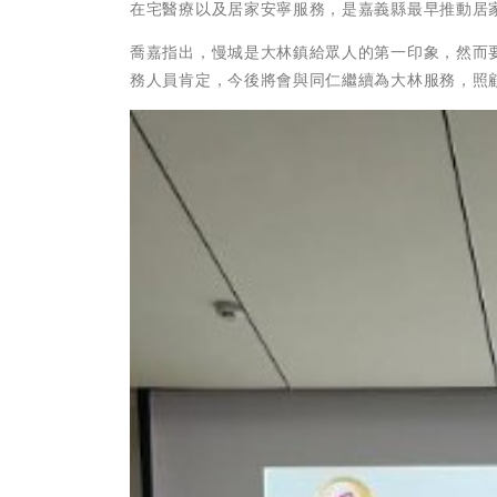
在宅醫療以及居家安寧服務，是嘉義縣最早推動居
喬嘉指出，慢城是大林鎮給眾人的第一印象，然而
務人員肯定，今後將會與同仁繼續為大林服務，照