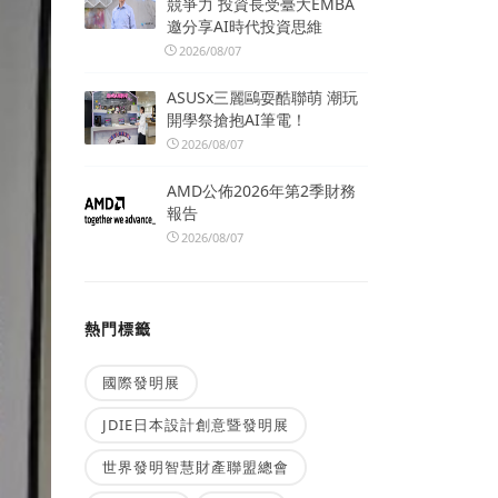
競爭力 投資長受臺大EMBA
邀分享AI時代投資思維
2026/08/07
ASUSx三麗鷗耍酷聯萌 潮玩
開學祭搶抱AI筆電！
2026/08/07
AMD公佈2026年第2季財務
報告
2026/08/07
熱門標籤
國際發明展
JDIE日本設計創意暨發明展
世界發明智慧財產聯盟總會