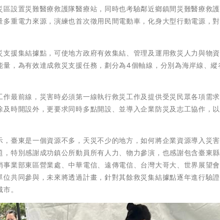
災區設置災難醫療救護隊醫療站，同時也考驗鄰近鄉鎮間災難醫療救
量多重電力來源，演練也首次徵用民間電動車，化身大型行動電源，
災支援集結據點，可使地方政府有效集結、管理及運用救災人力與物
能量，為有效達成救災支援任務，劃分為4個軸線，分別為海岸線、縱
工作最前線，災害時必須第一線執行救災工作及提供受災民眾各項需
除及時開設外，更要求同時多點開設、並導入企業防災及志工協作，
示，臺東是一個資源不多，天災不少的地方，如何將企業資源導入災
題，特別感謝成功鎮公所動員所有人力、物力參演，也感謝包含臺東
銷事業部東區營業處、中華電信、遠傳電信、台灣大哥大、世界展望
單位共同參與，未來將透過計畫，針對其餘救災集結據點逐年進行驗
城市。