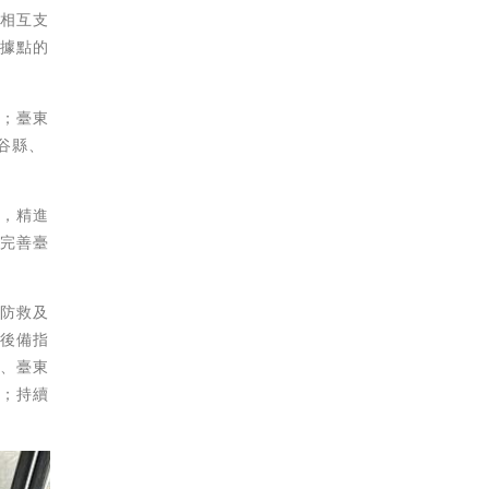
護相互支
對據點的
資；臺東
谷縣、
求，精進
以完善臺
害防救及
縣後備指
會、臺東
證；持續