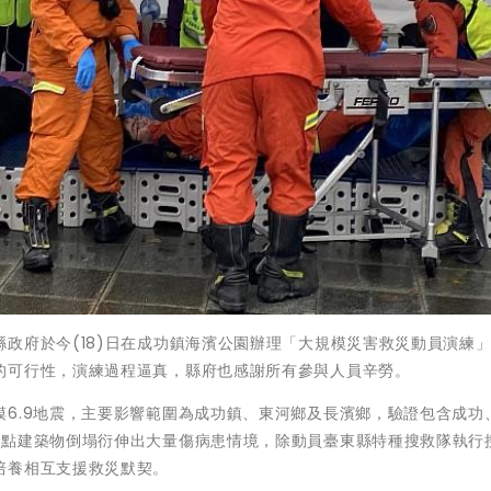
政府於今(18)日在成功鎮海濱公園辦理「大規模災害救災動員演練
的可行性，演練過程逼真，縣府也感謝所有參與人員辛勞。
6.9地震，主要影響範圍為成功鎮、東河鄉及長濱鄉，驗證包含成功
多點建築物倒塌衍伸出大量傷病患情境，除動員臺東縣特種搜救隊執行
培養相互支援救災默契。