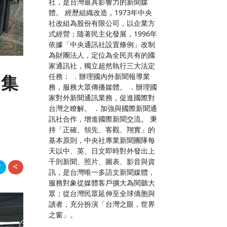
社，是台灣最具影響力的新聞媒
體。 經歷組織改造，1973年中央
社改組為股份有限公司，以企業方
式經營；隨著民主化發展，1996年
依據「中央通訊社設置條例」改制
為財團法人，定位為全民共有的國
家通訊社，獨立超然執行三大法定
任務： ．辦理國內外新聞報導業
災集
務，服務大眾傳播媒體。 ．辦理國
家對外新聞通訊業務，促進國際對
台灣之瞭解。 ．加強與國際新聞通
訊社合作，增進國際新聞交流。 秉
持「正確、領先、客觀、翔實」的
基本原則，中央社專業新聞團隊每
天以中、英、日文即時對外發出上
千則新聞、照片、圖表、影音與資
訊，是台灣唯一多語文新聞媒體，
服務對象從媒體客戶擴大為閱聽大
眾；從台灣民眾延伸至全球僑胞與
讀者，充分扮演「台灣之眼，世界
之窗」。