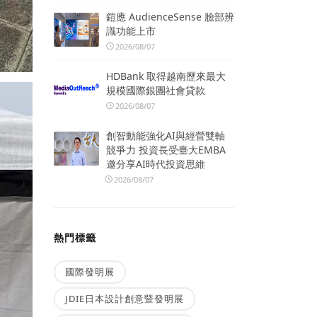
鎧應 AudienceSense 臉部辨
識功能上市
2026/08/07
HDBank 取得越南歷來最大
規模國際銀團社會貸款
2026/08/07
創智動能強化AI與經營雙軸
競爭力 投資長受臺大EMBA
邀分享AI時代投資思維
2026/08/07
熱門標籤
國際發明展
JDIE日本設計創意暨發明展