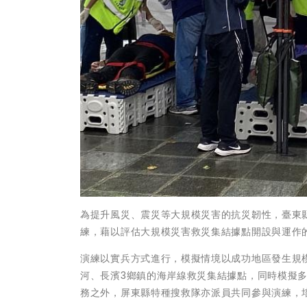
為提升風災、震災等大規模災害的抗災韌性，臺東縣
練，藉以評估大規模災害救災集結據點開設與運作
演練以實兵方式進行，模擬情境以成功地區發生規模
河、長濱3鄉鎮的海岸線救災集結據點，同時模擬
務之外，屏東縣特種搜救隊亦派員共同參與演練，