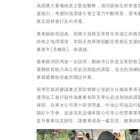
為因應大量傷病患之緊急醫療，成功鎮衛生所前進
援能力；考慮到強震後引發之電力中斷情形，需考
救災器材進行反向供電。
臺東縣政府認為，因應大規模災害發生所成立的救
特殊之地理環境，常因天然屏障阻斷災害相互支援
臺東市(含離島)、南迴線。
臺東縣消防局進一步說明，鄉鎮市公所是災害防救
避難收容能力為公所必須面臨的課題，這次的演練
東縣避難收容處所開設作業。
視導官縣府參議兼災害防救辦公室副主任楊瑤華表
運用志工進行協作為臺東各防災單位必須加強的課
揮部、自來水公司第十區管理處、中油公司油品行
縣紅十字會、波波洗衣設備有限公司等公民營事業
提升臺東抗災韌性，讓臺東成為一處宜居、健康的