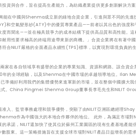
項投資與合作，旨在提高生產能力，為紡織產業提供更多創新解決方
我們很高興能在中國與Shenma成立新的綠地合資企業，引進與眾不同的先進
Y)和空氣變形紗(ATY)中的優質專業產品——前者以其出色的強度和
軟度而聞名——並在極具競爭力的成本結構下提供高品質和高性能。這
和耐用性要求極高的終端用途帶來新的商機。」合資企業將在有著中
合NILIT嚴格的全面產品永續性(TPS)標準，以實現對環境負責的
ma這兩家在各自領域享有盛譽的企業的專業知識、資源和網路。該合資企
0年的全球經驗，以及Shenma在中國市場的卓越領導地位。Ilan Me
，已準備好利用我們的集體優勢來進軍新的市場，並在整個中國擴大我
na Pingmei Shenma Group董事長李毛先生和NILIT Gro
、監管事務處理和競爭優勢，突顯了由NILIT亞洲區總經理Shay K
及Shenma作為中國強大的本地合作夥伴的地位。 此外，為滿足市場對NI
的承諾，NILIT還加快了使其位於蘇州工業園區的現有生產基地產能
產基地的少數股東。這一策略措施旨在支援全球市場對NILIT產品日益增長的需