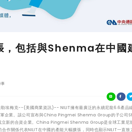
擴張，包括與Shenma在中國
時事
米格達勒埃梅克--(美國商業資訊)-- NILIT擁有最廣泛的永續尼龍6.6產
。該公司宣布與China Pingmei Shenma Group的子公司S
」）成立新的合資企業。China Pingmei Shenma Group是全球工業尼
作關係代表NILIT在中國的產能大幅擴張，同時也顯示NILIT一直致