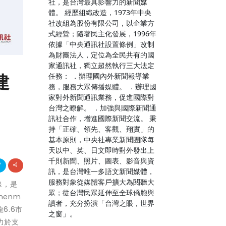
社，是台灣最具影響力的新聞媒
體。 經歷組織改造，1973年中央
社改組為股份有限公司，以企業方
式經營；隨著民主化發展，1996年
依據「中央通訊社設置條例」改制
為財團法人，定位為全民共有的國
家通訊社，獨立超然執行三大法定
建
任務： ．辦理國內外新聞報導業
務，服務大眾傳播媒體。 ．辦理國
家對外新聞通訊業務，促進國際對
台灣之瞭解。 ．加強與國際新聞通
訊社合作，增進國際新聞交流。 秉
持「正確、領先、客觀、翔實」的
基本原則，中央社專業新聞團隊每
天以中、英、日文即時對外發出上
千則新聞、照片、圖表、影音與資
訊，是台灣唯一多語文新聞媒體，
服務對象從媒體客戶擴大為閱聽大
品線，是
眾；從台灣民眾延伸至全球僑胞與
henm
讀者，充分扮演「台灣之眼，世界
龍6.6市
之窗」。
力於支