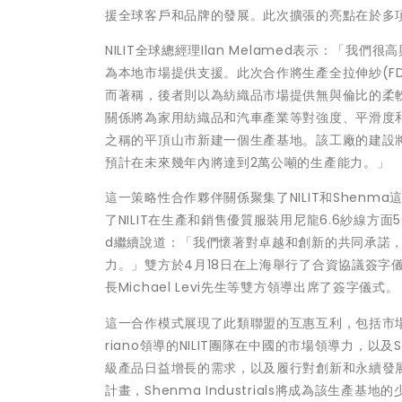
援全球客戶和品牌的發展。此次擴張的亮點在於多
NILIT全球總經理Ilan Melamed表示：「
為本地市場提供支援。此次合作將生產全拉伸紗(FD
而著稱，後者則以為紡織品市場提供無與倫比的柔
關係將為家用紡織品和汽車產業等對強度、平滑度
之稱的平頂山市新建一個生產基地。該工廠的建設將符
預計在未來幾年內將達到2萬公噸的生產能力。」
這一策略性合作夥伴關係聚集了NILIT和Shen
了NILIT在生產和銷售優質服裝用尼龍6.6紗線方面5
d繼續說道：「我們懷著對卓越和創新的共同承諾
力。」雙方於4月18日在上海舉行了合資協議簽字儀式。Chi
長Michael Levi先生等雙方領導出席了簽字儀式。
這一合作模式展現了此類聯盟的互惠互利，包括市場准入
riano領導的NILIT團隊在中國的市場領導力，以
級產品日益增長的需求，以及履行對創新和永續發展
計畫，Shenma Industrials將成為該生