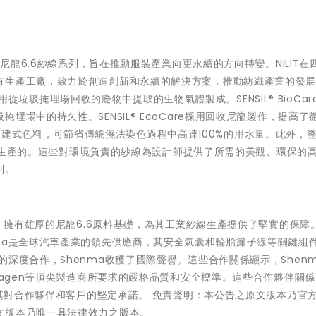
續尼龍6.6紗線系列，旨在推動服裝產業向更永續的方向轉變。NILIT在
生產工廠，致力於創造創新和永續的解決方案，推動紡織產業的發展。 
品使用從垃圾掩埋場回收的廢物中提取的生物氣體製成。SENSIL® BioCar
場中的持久性。SENSIL® EcoCare採用回收尼龍製作，提高了
e採用內建式色料，可節省傳統濕法染色過程中高達100%的用水量。此外，整
性標準生產的。這些對環境負責的紗線為設計師提供了所需的美觀、環保的
列。
業，擁有雄厚的尼龍6.6原料基礎，為其工業紗線生產提供了堅實的保障
ma是全球汽車產業的領先供應商，其安全氣囊和輪胎簾子線等關鍵組
深度合作，Shenma收穫了國際聲譽。這些合作關係顯示，Shen
和Volkswagen等頂尖製造商所要求的嚴格品質和安全標準。這些合作夥伴關
了其對合作夥伴和客戶的堅定承諾。 免責聲明：本公告之原文版本乃官
文版本乃唯一具法律效力之版本。