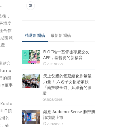
案。
技術，
平滑度
種合作
精選新聞稿
最新新聞稿
國尼龍城
生產，
FLOC唯一基督徒專屬交友
APP，基督徒的新福音
業結合
2021/03/29
lame
天上父親的愛延續化作希望
們的能
力量！ 六名子女捐贈家扶
up董事
「南投映全號」延續善的循
環
2026/08/08
asto
LIT頂
鎧應 AudienceSense 臉部辨
識功能上市
倍增的
2026/08/07
求，確