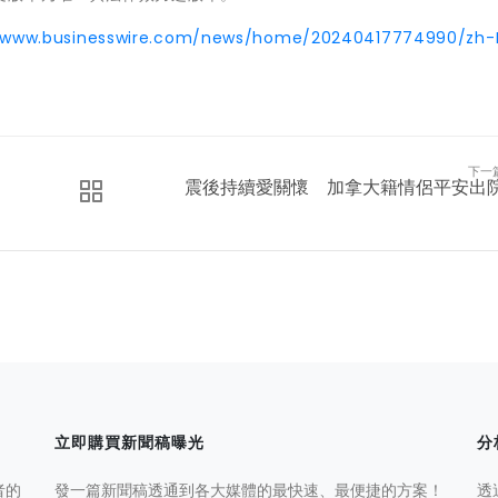
//www.businesswire.com/news/home/20240417774990/zh-
下一
震後持續愛關懷 加拿大籍情侶平安出
立即購買新聞稿曝光
分
者的
發一篇新聞稿透通到各大媒體的最快速、最便捷的方案！
透