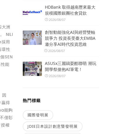
HDBank 取得越南歷來最大
規模國際銀團社會貸款
2026/08/07
四大洲
創智動能強化AI與經營雙軸
NILI
競爭力 投資長受臺大EMBA
e採用
邀分享AI時代投資思維
循環性
2026/08/07
個SEN
ASUSx三麗鷗耍酷聯萌 潮玩
高性能
開學祭搶抱AI筆電！
2026/08/07
。因
熱門標籤
件贏得
ma能夠
國際發明展
係不僅彰
方授權
JDIE日本設計創意暨發明展