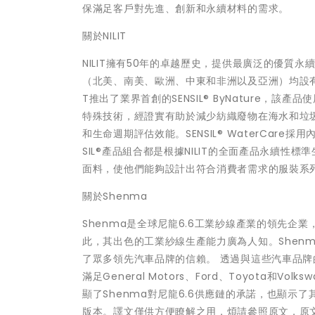
保滿足客戶對先進、創新和永續材料的需求。
關於NILIT
NILIT擁有50年的卓越歷史，提供最廣泛的優質永
（北美、南美、歐洲、中東和非洲以及亞洲）均設有
T推出了業界首創的SENSIL® ByNature，該產
特殊技術，經證實有助於減少紡織廢物在海水和垃圾掩埋
和生命週期評估效能。SENSIL® WaterCar
SIL®產品組合都是根據NILIT的全面產品永續
面料，使他們能夠設計出符合消費者需求的服裝系
關於Shenma
Shenma是全球尼龍6.6工業紗線產業的領先企
此，其出色的工業紗線生產能力廣為人知。Shen
了眾多領先汽車品牌的信賴。 透過與這些汽車品牌的
滿足General Motors、Ford、Toyota
顯了Shenma對尼龍6.6供應鏈的承諾，也顯示
版本。譯文僅供方便瞭解之用，煩請參照原文，原