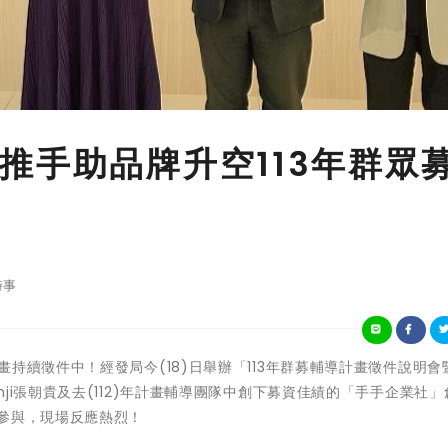
推手助品牌升空113年群眾
時事
3年群募計畫持續徵件中！經發局今(18)日舉辦「113年群募輔導計畫徵件說明
ji張朝貴及去(112)年計畫輔導團隊中創下募資佳績的「手手企業社」
參與，現場反應熱烈！