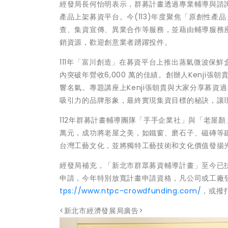
經發局長何怡明表示，群募計畫透過專業輔導與諮
產品上架募資平台。今(113)年度聚焦「原創性產
查、集資宣傳、異業合作等服務，並藉由輔導服務
銷資源，歡迎創意業者踴躍投件。
111年「富川創造」在募資平台上推出蒸氣微波保鮮盒
內突破年營收6,000 萬的佳績。創辦人Kenj
響名氣。專題講座上Kenji張朝貴與大家分享募
吸引力的品牌形象，最終實現集資目標的秘訣，讓
112年群募計畫輔導團隊「手手企業社」與「老屋
萬元，成功將老屋之美，如鐵窗、磨石子、磁磚等
台灣工藝文化，並將獨特工藝技術和文化價值發揚
經發局補充，「新北市群眾募資輔導計畫」至今已扶植
申請，今年特別放寬計畫申請資格，凡公司或工廠
tps://www.ntpc-crowdfunding.com/
，或撥打
<新北市經濟發展局廣告>