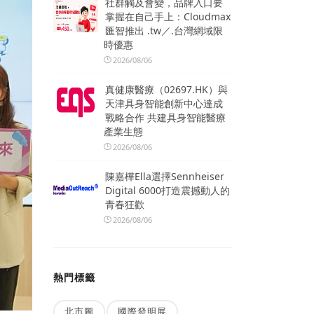
社群觸及會變，品牌入口要
掌握在自己手上：Cloudmax
匯智推出 .tw／.台灣網域限
時優惠
2026/08/06
真健康醫療（02697.HK）與
天津具身智能創新中心達成
戰略合作 共建具身智能醫療
產業生態
2026/08/06
陳嘉樺Ella選擇Sennheiser
Digital 6000打造震撼動人的
青春狂歡
2026/08/06
熱門標籤
北市圖
國際發明展