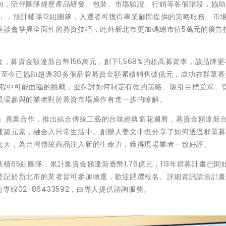
詢，陪伴團隊經歷產品研發、包裝、市場驗證、行銷等各個階段，協
品」，預計輔導12組團隊，入選者可獲得專業顧問提供的策略服務、市
座談會掌握全面性的募資技巧，此外新北市更加碼總市值5萬元的廣告
，募資金額達新台幣156萬元，創下1,568%的超高募資率，該品牌
i張朝貴至今已協助超過30多個品牌募資金額累積銷售破億元，成功在群眾
資過程中可能面臨的挑戰，並探討如何制定有效的策略、吸引目標受眾、
現場參與的業者對於募資市場操作有進一步的瞭解。
顏」異業合作，推出結合傳統工藝的台味經典窗花週曆，募資金額達新台
建築元素，融合入日常生活中。創辦人姜文中也分享了如何透過群眾
光大，為台灣傳統商品注入新的生命力，獲得現場業者一致好評。
65組團隊，累計集資金額達新臺幣1.76億元，113年群募計畫已開
登記於新北市的業者皆可參加徵選，歡迎踴躍報名。詳細資訊請洽計
專線02-86433592，由專人提供諮詢服務。