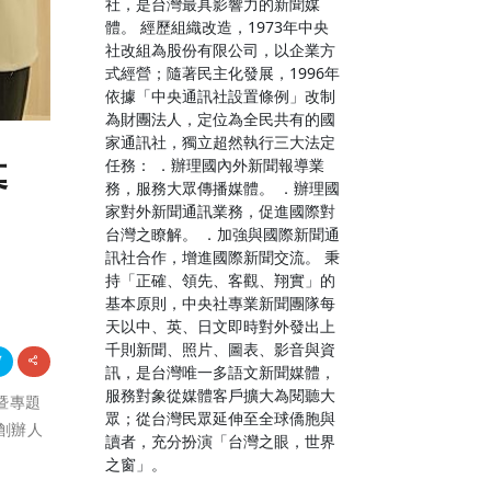
社，是台灣最具影響力的新聞媒
體。 經歷組織改造，1973年中央
社改組為股份有限公司，以企業方
式經營；隨著民主化發展，1996年
依據「中央通訊社設置條例」改制
為財團法人，定位為全民共有的國
家通訊社，獨立超然執行三大法定
任務： ．辦理國內外新聞報導業
募
務，服務大眾傳播媒體。 ．辦理國
家對外新聞通訊業務，促進國際對
台灣之瞭解。 ．加強與國際新聞通
訊社合作，增進國際新聞交流。 秉
持「正確、領先、客觀、翔實」的
基本原則，中央社專業新聞團隊每
天以中、英、日文即時對外發出上
千則新聞、照片、圖表、影音與資
訊，是台灣唯一多語文新聞媒體，
服務對象從媒體客戶擴大為閱聽大
會暨專題
眾；從台灣民眾延伸至全球僑胞與
創辦人
讀者，充分扮演「台灣之眼，世界
之窗」。