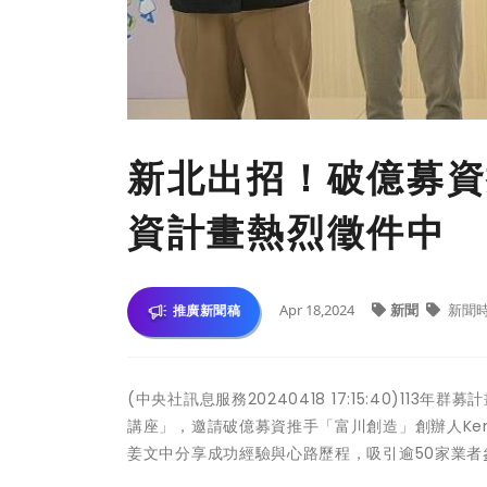
新北出招！破億募資
資計畫熱烈徵件中
Apr 18,2024
新聞
新聞
推廣新聞稿
(中央社訊息服務20240418 17:15:40)11
講座」，邀請破億募資推手「富川創造」創辦人Ken
姜文中分享成功經驗與心路歷程，吸引逾50家業者