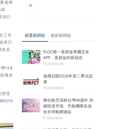
助業者將
場調
投放行
更在三年
精選新聞稿
最新新聞稿
募資界打
營造具
FLOC唯一基督徒專屬交友
APP，基督徒的新福音
2021/03/29
幣148
募資傳承
遠傳召開2026年第二季法說
會
2026/08/06
始受理
聯合航空深耕台灣40週年 持
畫網站
ht
續投資市場、升級機隊並強
化全球航網連結
2026/08/06