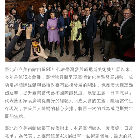
臺北市立美術館自1995年代表臺灣參與威尼斯美術雙年展以來，
今年是第15次參展，臺灣館具體呈現臺灣文化美學發展趨勢，成
功引起國際媒體與藝壇對臺灣藝術發展的關注，也獲廣大觀眾熱
烈迴響，提升臺灣當代藝術國際能見度。展覽主題「日常戰爭」
代表藝術家袁廣鳴從自身的經驗到回應大會的主題，隱喻當代生
存現況，在策展人陳暢的精心安排，將再一次的成為威尼斯雙年
展的焦點。
臺北市立美術館館長王俊傑指出，本屆臺灣館以「袁廣鳴：日常
戰爭」為代表，是臺灣館第4次展出單一藝術家個展，最大的意