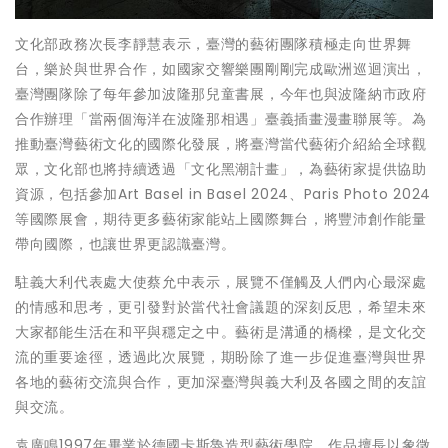
文化部政務次長李靜慧表示，臺灣的藝術團隊積極走向世界舞
台，樂於與世界合作，如國家交響樂團剛剛完成歐洲巡迴演出，
臺灣團隊除了每年參加波隆那兒童書展，今年也與波隆納市政府
合作辦理「當兩個海洋在波隆那相遇」臺義插畫漫畫聯展等。為
推動臺灣藝術文化的國際化發展，將臺灣當代藝術介紹給全球觀
眾，文化部也將持續透過「文化黑潮計畫」，為藝術家提供協助
資源，包括參加Art Basel in Basel 2024、Paris Photo 2024
等國際展會，期待更多藝術家能站上國際舞台，將豐沛創作能量
帶向國際，也讓世界更認識臺灣。
駐義大利代表處大使蔡允中表示，展覽不僅觸及人們內心最深處
的情感和思考，更引發對於當代社會議題的深刻反思，希望未來
大家都能生活在和平與穩定之中。藝術是溝通的橋樑，是文化交
流的重要途徑，透過此次展覽，期盼除了進一步促進臺灣與世界
各地的藝術交流與合作，更加深臺灣與義大利及各國之間的友誼
與交流。
袁廣鳴1997年畢業於德國卡斯魯造型藝術學院，作品擅長以象徵