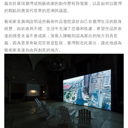
義在於展現臺灣成熟藝術家的創作歷程與發展，以及如何以臺灣
的觀點回應當代世界的思潮與議題。
藝術家袁廣鳴說明這些藝術作品發想源於自己在臺灣生活的親身
經歷，由於政局不穩，生活中充滿了悲傷和焦慮，希望作品所表
達的感受永遠不會成真；策展人陳暢則認為展出的地方別具意
義，因為普里奇歐尼宮曾是監獄，臺灣館在此展出，讓此地成為
藝術家表達自由與創意的地方。