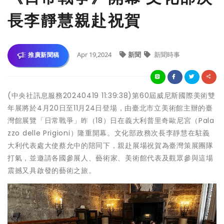
長李靜慧親赴祝賀
Apr 19,2024
新聞
新聞時事
推廣新聞稿
(中央社訊息服務20240419 11:39:38)第60屆威尼斯國際美術雙
年展將於4月20日至11月24日登場，由臺北市立美術館主辦的臺
灣館展覽「日常戰爭」昨（18）日在義大利普里奇歐尼宮（Pala
zzo delle Prigioni）隆重開幕。文化部政務次長李靜慧在駐義
大利代表處大使蔡允中的陪同下，親赴展場祝賀為臺灣策展團隊
打氣，並邀請各國參展人、藝術家、美術館代表及觀眾參與這場
震撼又具啟發的藝術之旅。