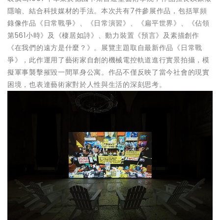
隱喻、結合科技媒材的手法。本次共有7件參展作品，包括單頻
錄像作品《日常戰爭》、《日常演習》、《扁平世界》、《佔領
第561小時》及《棲居如詩》、動力裝置《預言》及素描創作
《在我們的遠方是什麼？》。展覽主題取自最新作品《日常戰
爭》，此作運用了藝術家自創的機械電控軌道進行實景拍攝，模
擬軍事襲擊摧毀一間單身公寓。作品不僅反映了當今社會的現實
困境，也表達藝術家對於人性與生活的深刻思考。