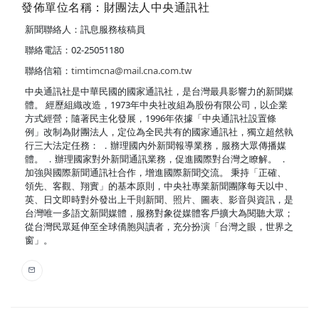
發佈單位名稱：財團法人中央通訊社
新聞聯絡人：訊息服務核稿員
聯絡電話：02-25051180
聯絡信箱：
timtimcna@mail.cna.com.tw
中央通訊社是中華民國的國家通訊社，是台灣最具影響力的新聞媒
體。 經歷組織改造，1973年中央社改組為股份有限公司，以企業
方式經營；隨著民主化發展，1996年依據「中央通訊社設置條
例」改制為財團法人，定位為全民共有的國家通訊社，獨立超然執
行三大法定任務： ．辦理國內外新聞報導業務，服務大眾傳播媒
體。 ．辦理國家對外新聞通訊業務，促進國際對台灣之瞭解。 ．
加強與國際新聞通訊社合作，增進國際新聞交流。 秉持「正確、
領先、客觀、翔實」的基本原則，中央社專業新聞團隊每天以中、
英、日文即時對外發出上千則新聞、照片、圖表、影音與資訊，是
台灣唯一多語文新聞媒體，服務對象從媒體客戶擴大為閱聽大眾；
從台灣民眾延伸至全球僑胞與讀者，充分扮演「台灣之眼，世界之
窗」。