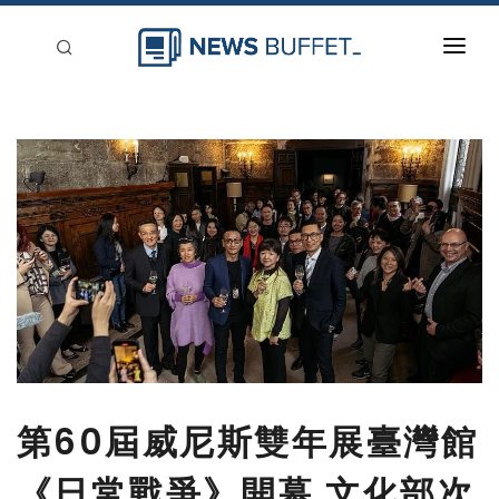
回到首頁
新聞稿分類
登入
刊登
第60屆威尼斯雙年展臺灣館
《日常戰爭》開幕 文化部次