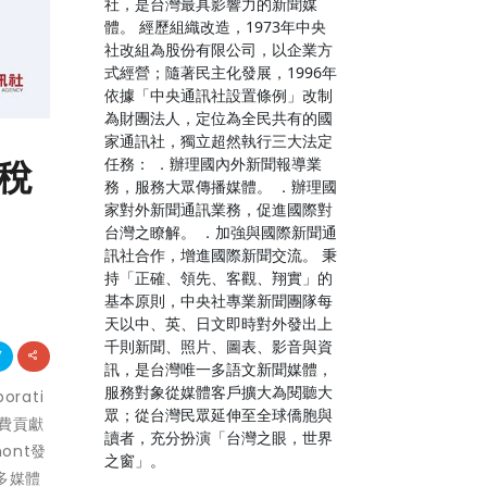
社，是台灣最具影響力的新聞媒
體。 經歷組織改造，1973年中央
社改組為股份有限公司，以企業方
式經營；隨著民主化發展，1996年
依據「中央通訊社設置條例」改制
為財團法人，定位為全民共有的國
家通訊社，獨立超然執行三大法定
年稅
任務： ．辦理國內外新聞報導業
務，服務大眾傳播媒體。 ．辦理國
家對外新聞通訊業務，促進國際對
台灣之瞭解。 ．加強與國際新聞通
訊社合作，增進國際新聞交流。 秉
持「正確、領先、客觀、翔實」的
基本原則，中央社專業新聞團隊每
天以中、英、日文即時對外發出上
千則新聞、照片、圖表、影音與資
訊，是台灣唯一多語文新聞媒體，
服務對象從媒體客戶擴大為閱聽大
rati
眾；從台灣民眾延伸至全球僑胞與
用費貢獻
讀者，充分扮演「台灣之眼，世界
ont發
之窗」。
多媒體