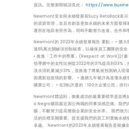
資訊。完整新聞稿請見此：
https://www.busin
Newmont安全與永續發展長Suzy Retalla
的資源管理，並且在創造更加永續的未來方面發揮
運所在地區有所作為，同時不斷努力改進、合作和
Newmont的 2023年永續發展報告 要點： •
過65萬次關鍵項控制核查，以確保員工團隊的安全 
• 推進「工作中的尊重」(Respect at Wo
領導層中的女性比例從2022年的31%提高到33%，
淡水消耗量減少31%，並推進了將氣候預測納入現場
因應新冠疫情的影響。 • 連續九年被評為道瓊永續發展世界指數
礦業公司； • 在3BL評選的「100大企業公民」
Newmont體認到，衡量成功的最重要標準是並將始終是
o Negro礦區最近因公殉職的同事深感悲痛。
惕，不斷努力提高整個企業的安全水準。 我們致
活的目標至關重要。從支援我們的員工到實施永續
卓越。 Newmont的2023年永續發展報告是根