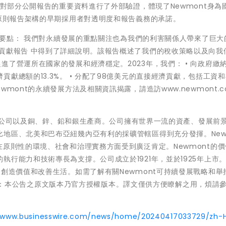
告對部分公開報告的重要資料進行了外部驗證，體現了Newmont身為
導原則報告架構的早期採用者對透明度和報告義務的承諾。
報告要點： 我們對永續發展的重點關注也為我們的利害關係人帶來了巨大
貢獻報告 中得到了詳細說明。該報告概述了我們的稅收策略以及向我
了營運所在國家的發展和經濟穩定。2023年，我們： • 向政府繳納
獻總額的13.3%。 • 分配了98億美元的直接經濟貢獻，包括工資
mont的永續發展方法及相關資訊揭露，請造訪www.newmont.co
的黃金公司以及銅、鋅、鉛和銀生產商。公司擁有世界一流的資產、發展前
地區、北美和巴布亞紐幾內亞有利的採礦管轄區得到充分發揮。New
在原則性的環境、社會和治理實務方面受到廣泛肯定。Newmont的
行能力和技術專長為支撐。公司成立於1921年，並於1925年上市。 
來創造價值和改善生活。如需了解有關Newmont可持續發展戰略和舉
免責聲明：本公告之原文版本乃官方授權版本。譯文僅供方便瞭解之用，煩請
//www.businesswire.com/news/home/20240417033729/zh-