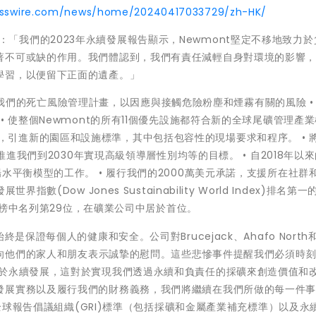
esswire.com/news/home/20240417033729/zh-HK/
ck表示：「我們的2023年永續發展報告顯示，Newmont堅定不移地致力
著不可或缺的作用。我們體認到，我們有責任減輕自身對環境的影響
學習，以便留下正面的遺產。」
 擴大我們的死亡風險管理計畫，以因應與接觸危險粉塵和煙霧有關的風險 •
• 使整個Newmont的所有11個優先設施都符合新的全球尾礦管理產
rk)計畫，引進新的園區和設施標準，其中包括包容性的現場要求和程序。 • 
推進我們到2030年實現高級領導層性別均等的目標。 • 自2018年以
水平衡模型的工作。 • 履行我們的2000萬美元承諾，支援所在社群
(Dow Jones Sustainability World Index)排名第
排行榜中名列第29位，在礦業公司中居於首位。
保證每個人的健康和安全。公司對Brucejack、Ahafo North和
我們向他們的家人和朋友表示誠摯的慰問。這些悲慘事件提醒我們必須時
力於永續發展，這對於實現我們透過永續和負責任的採礦來創造價值和
發展實務以及履行我們的財務義務，我們將繼續在我們所做的每一件
據全球報告倡議組織(GRI)標準（包括採礦和金屬產業補充標準）以及永