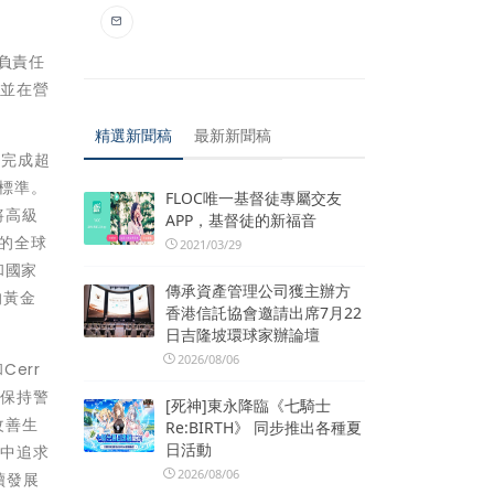
於負責任
，並在營
精選新聞稿
最新新聞稿
 完成超
業標準。
FLOC唯一基督徒專屬交友
將高級
APP，基督徒的新福音
來的全球
2021/03/29
和國家
傳承資產管理公司獲主辦方
一的黃金
香港信託協會邀請出席7月22
日吉隆坡環球家辦論壇
2026/08/06
Cerr
刻保持警
[死神]東永降臨《七騎士
改善生
Re:BIRTH》 同步推出各種夏
日活動
事中追求
2026/08/06
續發展