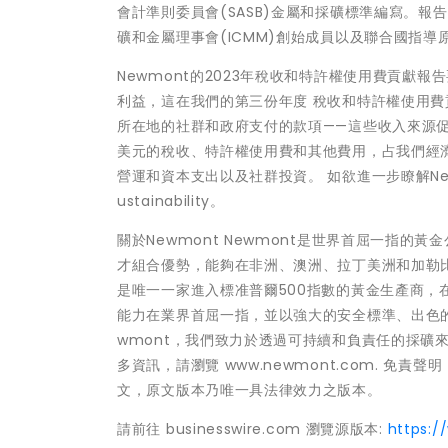
會計準則委員會(SASB)金屬和採礦標準編寫。報
礦和金屬理事會(ICMM)創始成員以及聯合國指
Newmont的2023年稅收和特許權使用費貢獻
利益，這在我們的第三份年度 稅收和特許權使用費
所在地的社群和政府支付的款項——這些收入來源促進
美元的稅收、特許權使用費和其他費用，占我們經濟貢
營運和資本支出以及社群投資。 如欲進一步瞭解New
ustainability。
關於Newmont Newmont是世界首屈一指
才組合優勢，能夠在非洲、澳洲、拉丁美洲和加勒比
是唯一一家進入標准普爾500指數的黃金生產商，
能力在業界首屈一指，並以強大的安全標準、出色的執
wmont，我們致力於透過可持續和負責任的採礦
多資訊，請瀏覽 www.newmont.com. 
文，原文版本乃唯一具法律效力之版本。
請前往 businesswire.com 瀏覽源版本:
https: