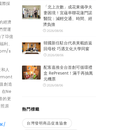
國際採
「北上次數」成花東備孕夫
妻困境！宜蘊串聯花蓮門諾
醫院：減輕交通、時間、經
的經濟
濟負擔
們營運
2026/08/06
了13億
韓國新任駐台代表黃載皓返
和福利、
回母校 巧遇文化大學同窗
m/s
2026/08/06
配客嘉推全台首創可循環禮
景和人
盒 RePresent！滿千再抽萬
mont
元機票
價值創造
2026/08/06
在Ne
措的更
參照原
熱門標籤
台灣發明商品促進協會
HK/