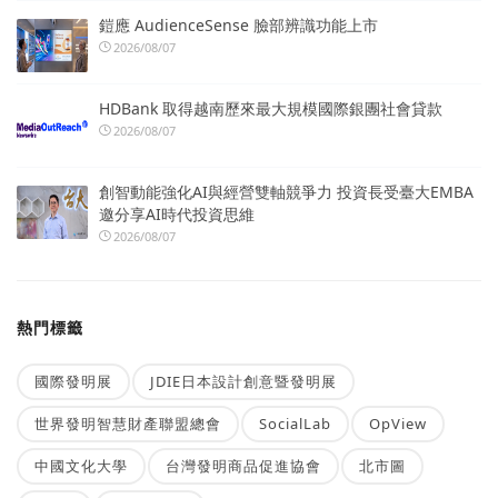
鎧應 AudienceSense 臉部辨識功能上市
2026/08/07
HDBank 取得越南歷來最大規模國際銀團社會貸款
2026/08/07
創智動能強化AI與經營雙軸競爭力 投資長受臺大EMBA
邀分享AI時代投資思維
2026/08/07
熱門標籤
國際發明展
JDIE日本設計創意暨發明展
世界發明智慧財產聯盟總會
SocialLab
OpView
中國文化大學
台灣發明商品促進協會
北市圖