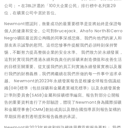
公司； • 在3BL評選的「100大企業公民」排行榜中名列第29
位，在礦業公司中居於首位。
Newmont體認到，衡量成功的最重要標準是並將始終是保證每
個人的健康和安全。公司對Brucejack、Ahafo North和Cerro
Negro礦區最近因公殉職的同事深感悲痛。我們向他們的家人和
朋友表示誠摯的慰問。這些悲慘事件提醒我們必須時刻保持警
惕，不斷努力提高整個企業的安全水準。 我們致力於永續發展，
這對於實現我們透過永續和負責任的採礦來創造價值和改善生活
的目標至關重要。從支援我們的員工到實施永續發展實務以及履
行我們的財務義務，我們將繼續在我們所做的每一件事中追求卓
越。 Newmont的2023年永續發展報告是根據全球報告倡議組
織(GRI)標準（包括採礦和金屬產業補充標準）以及永續發展會
計準則委員會(SASB)金屬和採礦標準編寫。報告對部分公開報
告的重要資料進行了外部驗證，體現了Newmont身為國際採礦
和金屬理事會(ICMM)創始成員以及聯合國指導原則報告架構的
早期採用者對透明度和報告義務的承諾。
Newmont的2023年稅收和特許權使用費貢獻報告要點： 我們