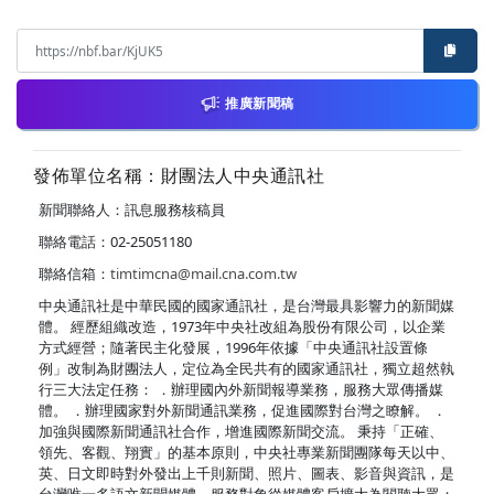
推廣新聞稿
發佈單位名稱：財團法人中央通訊社
新聞聯絡人：訊息服務核稿員
聯絡電話：02-25051180
聯絡信箱：
timtimcna@mail.cna.com.tw
中央通訊社是中華民國的國家通訊社，是台灣最具影響力的新聞媒
體。 經歷組織改造，1973年中央社改組為股份有限公司，以企業
方式經營；隨著民主化發展，1996年依據「中央通訊社設置條
例」改制為財團法人，定位為全民共有的國家通訊社，獨立超然執
行三大法定任務： ．辦理國內外新聞報導業務，服務大眾傳播媒
體。 ．辦理國家對外新聞通訊業務，促進國際對台灣之瞭解。 ．
加強與國際新聞通訊社合作，增進國際新聞交流。 秉持「正確、
領先、客觀、翔實」的基本原則，中央社專業新聞團隊每天以中、
英、日文即時對外發出上千則新聞、照片、圖表、影音與資訊，是
台灣唯一多語文新聞媒體，服務對象從媒體客戶擴大為閱聽大眾；