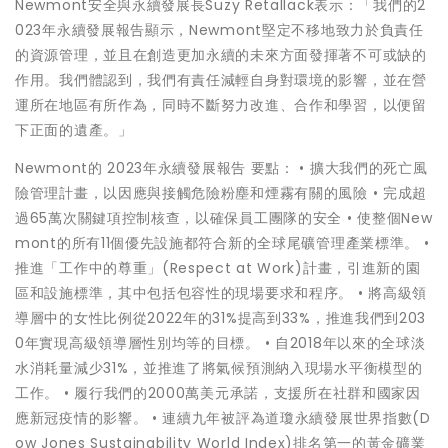
Newmont安全與永續發展長Suzy Retallack表示：「我們的2
023年永續發展報告顯示，Newmont堅定不移地致力於負責任
的資源管理，並且在創造更加永續的未來方面發揮著不可或缺的
作用。我們體認到，我們有責任減輕自身對環境的影響，並在營
運所在地區有所作為，同時不斷努力改進、合作和學習，以便留
下正面的遺產。」
Newmont的 2023年永續發展報告 要點： • 擴大我們的死亡風
險管理計畫，以因應與接觸危險粉塵和煙霧有關的風險 • 完成超
過65萬次關鍵項控制核查，以確保員工團隊的安全 • 使整個New
mont的所有11個優先設施都符合新的全球尾礦管理產業標準。 •
推進「工作中的尊重」(Respect at Work)計畫，引進新的園
區和設施標準，其中包括包容性的現場要求和程序。 • 將高級領
導層中的女性比例從2022年的31%提高到33%，推進我們到203
0年實現高級領導層性別均等的目標。 • 自2018年以來的全球淡
水消耗量減少31%，並推進了將氣候預測納入現場水平衡模型的
工作。 • 履行我們的2000萬美元承諾，支援所在社群和國家因
應新冠疫情的影響。 • 連續九年被評為道瓊永續發展世界指數(D
ow Jones Sustainability World Index)排名第一的黃金礦業