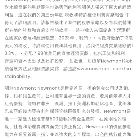
對永續發展的重點關注也為我們的利害關係人帶來了巨大的經濟
利益，這在我們的第三份年度 稅收和特許權使用費貢獻報告 中
得到了詳細說明。該報告概述了我們的稅收策略以及向我們營運
所在地的社群和政府支付的款項——這些收入來源促進了營運所
在國家的發展和經濟穩定。2023年，我們： • 向政府繳納了13億
美元的稅收、特許權使用費和其他費用，占我們經濟貢獻總額的1
3.3%。 • 分配了98億美元的直接經濟貢獻，包括工資和福利、
營運和資本支出以及社群投資。 如欲進一步瞭解Newmont的永
續發展方法及相關資訊揭露，請造訪www.newmont.com/su
stainability。
關於Newmont Newmont是世界首屈一指的黃金公司以及銅、
鋅、鉛和銀生產商。公司擁有世界一流的資產、發展前景和人才
組合優勢，能夠在非洲、澳洲、拉丁美洲和加勒比地區、北美和
巴布亞紐幾內亞有利的採礦管轄區得到充分發揮。Newmont是
唯一一家進入標准普爾500指數的黃金生產商，在原則性的環
境、社會和治理實務方面受到廣泛肯定。Newmont的價值創造
能力在業界首屈一指，並以強大的安全標準、出色的執行能力和