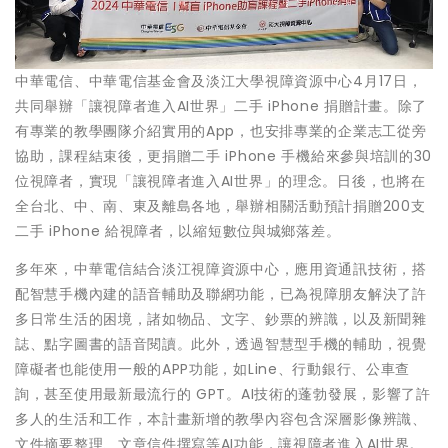
中華電信、中華電信基金會及淡江大學視障資源中心4月17日，
共同舉辦「讓視障者進入AI世界」二手 iPhone 捐贈計畫。除了
有專業的教學團隊介紹實用的App，也安排專業的企業志工從旁
協助，課程結束後，更捐贈二手 iPhone 手機給來參與培訓的30
位視障者，實現「讓視障者進入AI世界」的理念。日後，也將在
全台北、中、南、東及離島各地，舉辦相關活動預計捐贈200支
二手 iPhone 給視障者，以縮短數位與城鄉落差。
多年來，中華電信結合淡江視障資源中心，應用資通訊技術，搭
配智慧手機內建的語音輔助及聯網功能，已為視障朋友解決了許
多日常生活的困境，諸如物品、文字、鈔票的辨識，以及新聞雜
誌、點字圖書的語音閱讀。此外，透過智慧型手機的輔助，視覺
障礙者也能使用一般的APP功能，如Line、行動銀行、公車查
詢，甚至使用最新最流行的 GPT。AI技術的蓬勃發展，影響了許
多人的生活和工作，本計畫新增的教學內容包含深層影像辨識、
文件摘要整理、文章信件撰寫等AI功能，讓視障者進入AI世界。