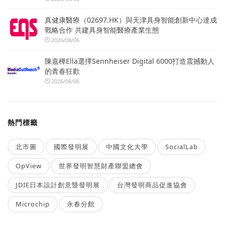
真健康醫療（02697.HK）與天津具身智能創新中心達成
戰略合作 共建具身智能醫療產業生態
2026/08/06
陳嘉樺Ella選擇Sennheiser Digital 6000打造震撼動人
的青春狂歡
2026/08/06
熱門標籤
北市圖
國際發明展
中國文化大學
SocialLab
OpView
世界發明智慧財產聯盟總會
JDIE日本設計創意暨發明展
台灣發明商品促進協會
Microchip
永春分館