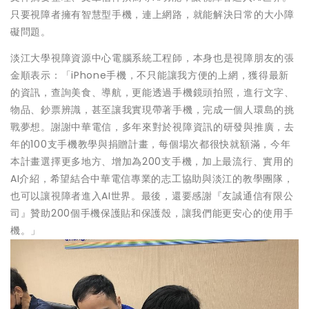
只要視障者擁有智慧型手機，連上網路，就能解決日常的大小障
礙問題。
淡江大學視障資源中心電腦系統工程師，本身也是視障朋友的張
金順表示：「iPhone手機，不只能讓我方便的上網，獲得最新
的資訊，查詢美食、導航，更能透過手機鏡頭拍照，進行文字、
物品、鈔票辨識，甚至讓我實現帶著手機，完成一個人環島的挑
戰夢想。謝謝中華電信，多年來對於視障資訊的研發與推廣，去
年的100支手機教學與捐贈計畫，每個場次都很快就額滿，今年
本計畫選擇更多地方、增加為200支手機，加上最流行、實用的
AI介紹，希望結合中華電信專業的志工協助與淡江的教學團隊，
也可以讓視障者進入AI世界。最後，還要感謝『友誠通信有限公
司』贊助200個手機保護貼和保護殼，讓我們能更安心的使用手
機。」