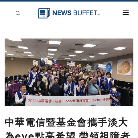
回到首頁
新聞稿分類
登入
刊登
中華電信暨基金會攜手淡大
為eye點亮希望 帶領視障者