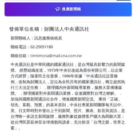
推廣新聞稿
發佈單位名稱：財團法人中央通訊社
新聞聯絡人：訊息服務核稿員
聯絡電話：02-25051180
聯絡信箱：
timtimcna@mail.cna.com.tw
中央通訊社是中華民國的國家通訊社，是台灣最具影響力的新聞媒
體。 經歷組織改造，1973年中央社改組為股份有限公司，以企業
方式經營；隨著民主化發展，1996年依據「中央通訊社設置條
例」改制為財團法人，定位為全民共有的國家通訊社，獨立超然執
行三大法定任務： ．辦理國內外新聞報導業務，服務大眾傳播媒
體。 ．辦理國家對外新聞通訊業務，促進國際對台灣之瞭解。 ．
加強與國際新聞通訊社合作，增進國際新聞交流。 秉持「正確、
領先、客觀、翔實」的基本原則，中央社專業新聞團隊每天以中、
英、日文即時對外發出上千則新聞、照片、圖表、影音與資訊，是
台灣唯一多語文新聞媒體，服務對象從媒體客戶擴大為閱聽大眾；
從台灣民眾延伸至全球僑胞與讀者，充分扮演「台灣之眼，世界之
窗」。