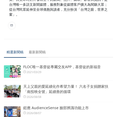
台灣唯一多語文新聞媒體，服務對象從媒體客戶擴大為閱聽大眾；
從台灣民眾延伸至全球僑胞與讀者，充分扮演「台灣之眼，世界之
窗」。
精選新聞稿
最新新聞稿
FLOC唯一基督徒專屬交友APP，基督徒的新福音
2021/03/29
天上父親的愛延續化作希望力量！ 六名子女捐贈家扶
「南投映全號」延續善的循環
2026/08/08
鎧應 AudienceSense 臉部辨識功能上市
2026/08/07