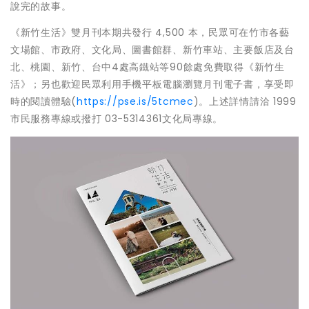
說完的故事。
《新竹生活》雙月刊本期共發行 4,500 本，民眾可在竹市各藝
文場館、市政府、文化局、圖書館群、新竹車站、主要飯店及台
北、桃園、新竹、台中4處高鐵站等90餘處免費取得《新竹生
活》；另也歡迎民眾利用手機平板電腦瀏覽月刊電子書，享受即
時的閱讀體驗(
https://pse.is/5tcmec
)。上述詳情請洽 1999
市民服務專線或撥打 03-5314361文化局專線。