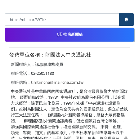
推廣新聞稿
發佈單位名稱：財團法人中央通訊社
新聞聯絡人：訊息服務核稿員
聯絡電話：02-25051180
聯絡信箱：
timtimcna@mail.cna.com.tw
中央通訊社是中華民國的國家通訊社，是台灣最具影響力的新聞媒
體。 經歷組織改造，1973年中央社改組為股份有限公司，以企業
方式經營；隨著民主化發展，1996年依據「中央通訊社設置條
例」改制為財團法人，定位為全民共有的國家通訊社，獨立超然執
行三大法定任務： ．辦理國內外新聞報導業務，服務大眾傳播媒
體。 ．辦理國家對外新聞通訊業務，促進國際對台灣之瞭解。 ．
加強與國際新聞通訊社合作，增進國際新聞交流。 秉持「正確、
領先、客觀、翔實」的基本原則，中央社專業新聞團隊每天以中、
英、日文即時對外發出上千則新聞、照片、圖表、影音與資訊，是