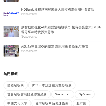
HDBank 取得越南歷來最大規模國際銀團社會貸款
2026/08/07
創智動能強化AI與經營雙軸競爭力 投資長受臺大EMBA
邀分享AI時代投資思維
2026/08/07
ASUSx三麗鷗耍酷聯萌 潮玩開學祭搶抱AI筆電！
2026/08/07
熱門標籤
國際發明展
JDIE日本設計創意暨發明展
世界發明智慧財產聯盟總會
SocialLab
OpView
中國文化大學
台灣發明商品促進協會
北市圖