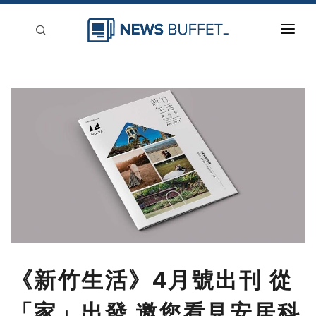
回到首頁
新聞稿分類
登入
刊登
《新竹生活》4月號出刊 從
「家」出發 邀您看見安居科