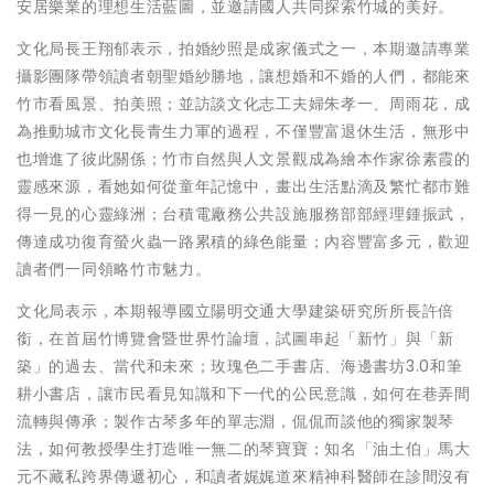
安居樂業的理想生活藍圖，並邀請國人共同探索竹城的美好。
文化局長王翔郁表示，拍婚紗照是成家儀式之一，本期邀請專業
攝影團隊帶領讀者朝聖婚紗勝地，讓想婚和不婚的人們，都能來
竹市看風景、拍美照；並訪談文化志工夫婦朱孝一、周雨花，成
為推動城市文化長青生力軍的過程，不僅豐富退休生活，無形中
也增進了彼此關係；竹市自然與人文景觀成為繪本作家徐素霞的
靈感來源，看她如何從童年記憶中，畫出生活點滴及繁忙都市難
得一見的心靈綠洲；台積電廠務公共設施服務部部經理鍾振武，
傳達成功復育螢火蟲一路累積的綠色能量；內容豐富多元，歡迎
讀者們一同領略竹市魅力。
文化局表示，本期報導國立陽明交通大學建築研究所所長許倍
銜，在首屆竹博覽會暨世界竹論壇，試圖串起「新竹」與「新
築」的過去、當代和未來；玫瑰色二手書店、海邊書坊3.0和筆
耕小書店，讓市民看見知識和下一代的公民意識，如何在巷弄間
流轉與傳承；製作古琴多年的單志淵，侃侃而談他的獨家製琴
法，如何教授學生打造唯一無二的琴寶寶；知名「油土伯」馬大
元不藏私跨界傳遞初心，和讀者娓娓道來精神科醫師在診間沒有