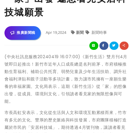
技城願景
Apr 19,2024
新聞
新聞時事
推廣新聞稿
(中央社訊息服務20240419 16:07:00)《新竹生活》雙月刊4月
號即日起推出！新竹市近年人口成長總是名列前茅，市府積極推
動生育福利、補助公共托育、弱勢兒童及少年生活扶助、調升社
會福利津貼和親子活動等多項計畫，致力讓市民擁有一座願生樂
養的幸福家園。文化局表示，這期《新竹生活》從「家」的想像
出發，從成員、環境到文化，引領讀者看見家的無限想像與可
能。
市長高虹安表示，文化從生活與人文和環境互動累積而來，竹市
有多元的文化、豐厚的歷史脈絡與科技發展，市府團隊積極打造
屬於市民的「安居科技城」，期待透過4月號刊物，讓讀者看見