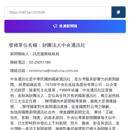
推廣新聞稿
發佈單位名稱：財團法人中央通訊社
新聞聯絡人：訊息服務核稿員
聯絡電話：02-25051180
聯絡信箱：
timtimcna@mail.cna.com.tw
中央通訊社是中華民國的國家通訊社，是台灣最具影響力的新聞媒
體。 經歷組織改造，1973年中央社改組為股份有限公司，以企業
方式經營；隨著民主化發展，1996年依據「中央通訊社設置條
例」改制為財團法人，定位為全民共有的國家通訊社，獨立超然執
行三大法定任務： ．辦理國內外新聞報導業務，服務大眾傳播媒
體。 ．辦理國家對外新聞通訊業務，促進國際對台灣之瞭解。 ．
加強與國際新聞通訊社合作，增進國際新聞交流。 秉持「正確、
領先、客觀、翔實」的基本原則，中央社專業新聞團隊每天以中、
英、日文即時對外發出上千則新聞、照片、圖表、影音與資訊，是
台灣唯一多語文新聞媒體，服務對象從媒體客戶擴大為閱聽大眾；