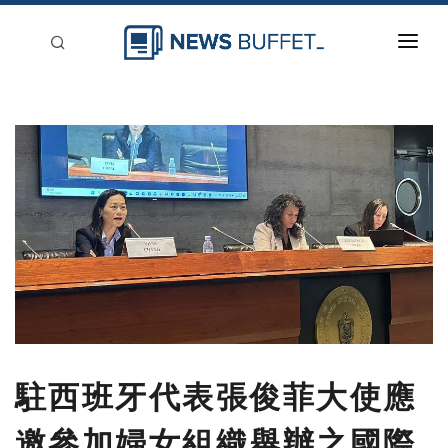
回到首頁
新聞稿分類
登入
刊登
駐西班牙代表張俊菲大使應
邀參加婦女組織舉辦之國際