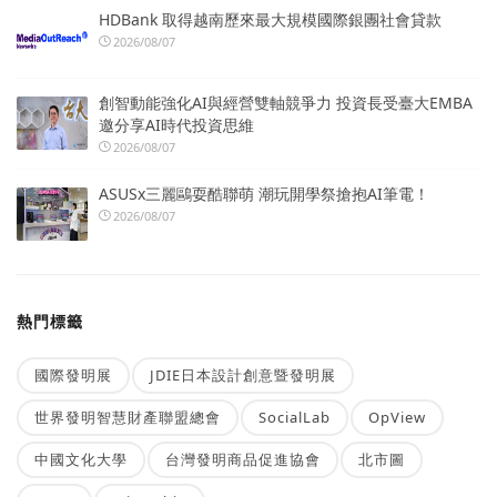
HDBank 取得越南歷來最大規模國際銀團社會貸款
2026/08/07
創智動能強化AI與經營雙軸競爭力 投資長受臺大EMBA
邀分享AI時代投資思維
2026/08/07
ASUSx三麗鷗耍酷聯萌 潮玩開學祭搶抱AI筆電！
2026/08/07
熱門標籤
國際發明展
JDIE日本設計創意暨發明展
世界發明智慧財產聯盟總會
SocialLab
OpView
中國文化大學
台灣發明商品促進協會
北市圖