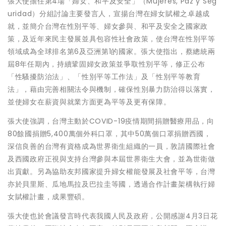
張大使擔任第4場「婦女、和平及安全」（Mujeres, Paz y Seg
uridad）分組討論主要發言人，宣揚台灣在婦女賦權之卓越成
就，並簡介台灣在性別平等、婦女參與、和平及安全之國家政
策，及近年來民主發展並具包容性社會政策，使台灣在性別平等
領域成為全球排名第6及亞洲第1的國家。張大使指出，蔡總統兩
屆8年任期內，持續鞏固婦女政策並爭取性別平等，修正公布
「性騷擾防治法」、「性別平等工作法」及「性別平等教育
法」，藉由完善相關法令與機制，確保性別暴力防治得以落實，
並使婦女在薪資與就業方面更為平等及更有保障。
張大使強調，台灣主動於COVID-19疫情期間捐贈醫療用品，向
80餘國捐贈5,400萬個外科口罩，其中50萬個口罩捐贈西國，
深信良善的台灣有資格成為世界衛生組織的一員，敦請國際社會
及西國政府正視與支持台灣參與本屆世界衛生大會，並為世衛做
出貢獻。另為協助友邦國家提升婦女權能發展及社會平等，台灣
亦於貝里斯、瓜地馬拉及巴拉圭等國，透過合作計畫架構執行婦
女賦權計畫，成果豐碩。
張大使也於會議發言時代表我國人民及政府，公開感謝4月3日花