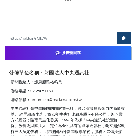
推廣新聞稿
發佈單位名稱：財團法人中央通訊社
新聞聯絡人：訊息服務核稿員
聯絡電話：02-25051180
聯絡信箱：
timtimcna@mail.cna.com.tw
中央通訊社是中華民國的國家通訊社，是台灣最具影響力的新聞媒
體。 經歷組織改造，1973年中央社改組為股份有限公司，以企業
方式經營；隨著民主化發展，1996年依據「中央通訊社設置條
例」改制為財團法人，定位為全民共有的國家通訊社，獨立超然執
行三大法定任務： ．辦理國內外新聞報導業務，服務大眾傳播媒