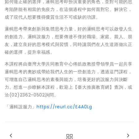
如何做正確的選擇，邏輯思考即扮演重要的角色，並對可能的思
考陷阱能有相當的免疫力，在這個過程中如何面對它、解決它，
成了現代人想要獲得優質生活不可或缺的功課。
邏輯思考帶來創新與集體思考力量，好的邏輯思考可以啟發人生
的創造力。邏輯說服力，想要傳達不僅於職場、家庭、親人、朋
友，建立良好的思考模式與習慣，同時讓我們在人生道路做出正
確的選擇，提升幸福感。
本課程將由臺灣大學共同教育中心傅皓政教授帶領學員一起共享
邏輯思考的奧妙或帶給我們人生的一些創造力，透過這門課程，
可增進自己邏輯思考的素養與能力，培養更好的說服力與決斷
力。想進一步瞭解本課程，歡迎上【臺大推廣教育網】查詢，或
洽(02)2362-0502詢問。
「邏輯說服力」
https://reurl.cc/E4A0Lg