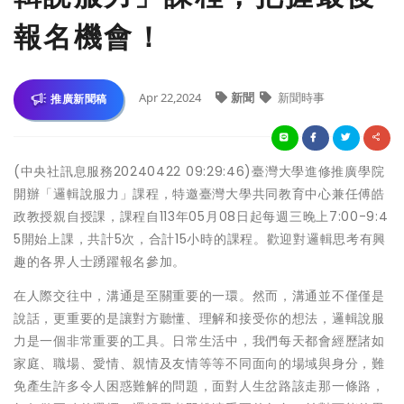
報名機會！
Apr 22,2024
新聞
新聞時事
推廣新聞稿
(中央社訊息服務20240422 09:29:46)臺灣大學進修推廣學院
開辦「邏輯說服力」課程，特邀臺灣大學共同教育中心兼任傅皓
政教授親自授課，課程自113年05月08日起每週三晚上7:00-9:4
5開始上課，共計5次，合計15小時的課程。歡迎對邏輯思考有興
趣的各界人士踴躍報名參加。
在人際交往中，溝通是至關重要的一環。然而，溝通並不僅僅是
說話，更重要的是讓對方聽懂、理解和接受你的想法，邏輯說服
力是一個非常重要的工具。日常生活中，我們每天都會經歷諸如
家庭、職場、愛情、親情及友情等等不同面向的場域與身分，難
免產生許多令人困惑難解的問題，面對人生岔路該走那一條路，