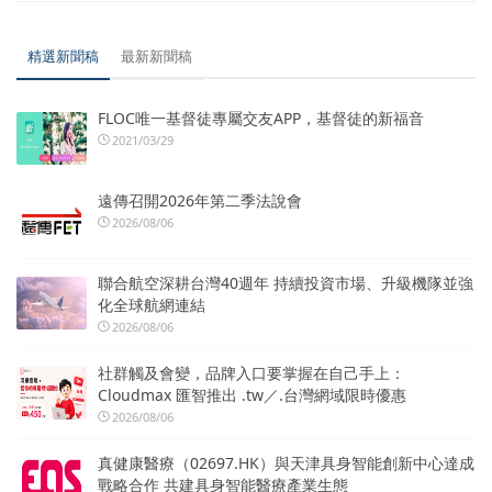
精選新聞稿
最新新聞稿
FLOC唯一基督徒專屬交友APP，基督徒的新福音
2021/03/29
遠傳召開2026年第二季法說會
2026/08/06
聯合航空深耕台灣40週年 持續投資市場、升級機隊並強
化全球航網連結
2026/08/06
社群觸及會變，品牌入口要掌握在自己手上：
Cloudmax 匯智推出 .tw／.台灣網域限時優惠
2026/08/06
真健康醫療（02697.HK）與天津具身智能創新中心達成
戰略合作 共建具身智能醫療產業生態