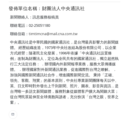
發佈單位名稱：財團法人中央通訊社
新聞聯絡人：訊息服務核稿員
聯絡電話：02-25051180
聯絡信箱：
timtimcna@mail.cna.com.tw
中央通訊社是中華民國的國家通訊社，是台灣最具影響力的新聞媒
體。 經歷組織改造，1973年中央社改組為股份有限公司，以企業
方式經營；隨著民主化發展，1996年依據「中央通訊社設置條
例」改制為財團法人，定位為全民共有的國家通訊社，獨立超然執
行三大法定任務： ．辦理國內外新聞報導業務，服務大眾傳播媒
體。 ．辦理國家對外新聞通訊業務，促進國際對台灣之瞭解。 ．
加強與國際新聞通訊社合作，增進國際新聞交流。 秉持「正確、
領先、客觀、翔實」的基本原則，中央社專業新聞團隊每天以中、
英、日文即時對外發出上千則新聞、照片、圖表、影音與資訊，是
台灣唯一多語文新聞媒體，服務對象從媒體客戶擴大為閱聽大眾；
從台灣民眾延伸至全球僑胞與讀者，充分扮演「台灣之眼，世界之
窗」。