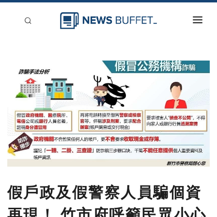
回到首頁
新聞稿分類
登入
刊登
假戶政及假警察人員騙個資
再現！ 竹市府呼籲民眾小心