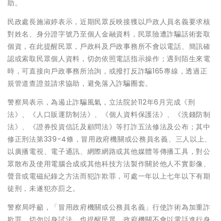
助。
民政處長施淑婷表示，近期民眾反映接獲以戶政人員名義要求核
對姓名、身分證字號乃至個人金融資料，民眾險遭詐騙話術套取
個資，在此提醒民眾，戶政科及戶政事務所不會以電話、簡訊確
認或索取民眾個人資料，切勿依照電話指示操作；遇到陌生來電
時，可直接向戶政事務所洽詢，或撥打反詐騙165專線，透過正
規管道查證並請求協助，避免落入詐騙圈套。
警察局表示，為遏止詐騙風氣，立法院於112年6月完成《刑
法》、《人口販運防制法》、《個人資料保護法》、《洗錢防制
法》、《證券投資信託及顧問法》等打詐五法修法及公布；其中
修正刑法第339-4條，冒用政府機關或公務員名義、三人以上、
以廣播電視、電子通訊、網際網路或其他媒體等傳播工具，對公
眾散布及使用電腦合成或其他科技方法製作關於他人不實影像、
聲音或電磁紀錄之方法而犯詐欺罪，可處一年以上七年以下有期
徒刑，未遂犯亦罰之。
警察局呼籲，「冒用政府機關或公務員名義」行使詐術為加重詐
欺罪，切勿以身試法。也提醒民眾，政府機關不會以電話進行身