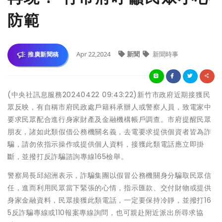
防範
Apr 22,2024
新聞
新聞時事
推廣新聞稿
(中央社訊息服務20240422 09:43:22)新竹市政府近期接獲民
眾反映，有自稱市府民政處戶籍科承辦人或警察人員，致電家中
要求民眾配合進行身家財產及金融機構帳戶調查。市府提醒民眾
朋友，諸如此類假借公務機關名義，去電要求提供個資者皆為詐
騙，請勿依指示操作或提供個人資料，接獲此類電話應立即掛
斷，並撥打反詐騙諮詢專線165檢舉。
警察局長邱紹洲表示，詐騙集團以假冒公務機關身分騙取民眾信
任，進而利用民眾當下緊張的心情，指示匯款、交付財物或提供
身家金融資料，民眾接獲此類電話，一定要保持冷靜，並撥打16
5反詐騙專線或110報案專線詢問，也可親赴附近派出所尋求協