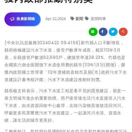
Apr 22,2024
新聞
新聞時事
推廣新聞稿
(中央社訊息服務20240422 09:41:56)新竹縣人口不斷增長，
縣府積極建設污水下水道，接管戶數逐年成長，截至113年3月
底，全縣接管戶數達62,690戶，總接管率達28.23%。竹縣也是
全國第六個全面開徵下水道使用費的縣市(113年1月1日開徵)，榮
獲內政部國土管理署「112年度補助直轄市及縣(市)政府污水下水
道建設計畫考核評鑑」污水下水道建設推動特別獎。
縣長楊文科表示，污水下水道工程是看不見的隱形建設，卻是一
座文明城市進步的重要指標。用戶接管後生活污水直接排入污水
下水道，由水資源回收中心處理，去除污染物質後放流回河川。
呼籲更多民眾響應污水下水道建設，一起讓河川水清、資源永
續，讓生活的城市更美好。
工務處統計，新竹縣自民國89年起在竹北市和竹東鎮推動建設污