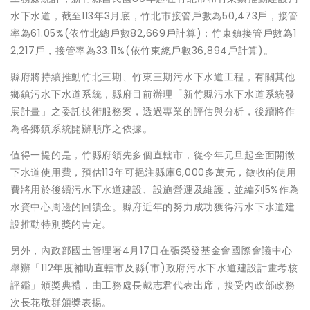
水下水道，截至113年3月底，竹北市接管戶數為50,473戶，接管
率為61.05%(依竹北總戶數82,669戶計算)；竹東鎮接管戶數為1
2,217戶，接管率為33.11%(依竹東總戶數36,894戶計算)。
縣府將持續推動竹北三期、竹東三期污水下水道工程，有關其他
鄉鎮污水下水道系統，縣府目前辦理「新竹縣污水下水道系統發
展計畫」之委託技術服務案，透過專業的評估與分析，後續將作
為各鄉鎮系統開辦順序之依據。
值得一提的是，竹縣府領先多個直轄市，從今年元旦起全面開徵
下水道使用費，預估113年可挹注縣庫6,000多萬元，徵收的使用
費將用於後續污水下水道建設、設施營運及維護，並編列5%作為
水資中心周邊的回饋金。縣府近年的努力成功獲得污水下水道建
設推動特別獎的肯定。
另外，內政部國土管理署4月17日在張榮發基金會國際會議中心
舉辦「112年度補助直轄市及縣(市)政府污水下水道建設計畫考核
評鑑」頒獎典禮，由工務處長戴志君代表出席，接受內政部政務
次長花敬群頒獎表揚。