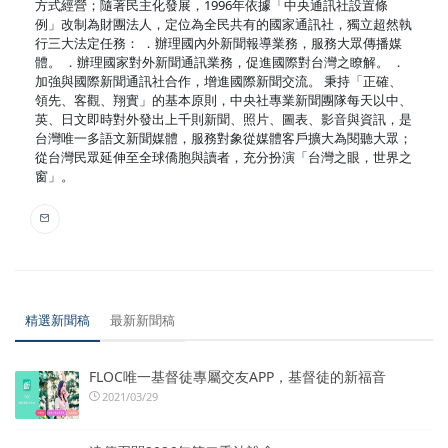
方式經營；隨著民主化發展，1996年依據「中央通訊社設置條
例」改制為財團法人，定位為全民共有的國家通訊社，獨立超然執
行三大法定任務： ．辦理國內外新聞報導業務，服務大眾傳播媒
體。 ．辦理國家對外新聞通訊業務，促進國際對台灣之瞭解。 ．
加強與國際新聞通訊社合作，增進國際新聞交流。 秉持「正確、
領先、客觀、翔實」的基本原則，中央社專業新聞團隊每天以中、
英、日文即時對外發出上千則新聞、照片、圖表、影音與資訊，是
台灣唯一多語文新聞媒體，服務對象從媒體客戶擴大為閱聽大眾；
從台灣民眾延伸至全球僑胞與讀者，充分扮演「台灣之眼，世界之
窗」。
精選新聞稿
最新新聞稿
FLOC唯一基督徒專屬交友APP，基督徒的新福音
2021/03/29