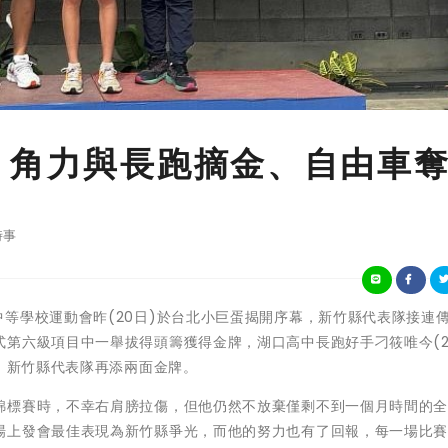
 角力與長跑摘金、自由車
時事
13年全國中等學校運動會昨(20日)於台北小巨蛋揭開序幕，新竹縣代表隊接連
第六級項目中一舉拔得頭籌獲得金牌，湖口高中長跑好手刁筱唯今(2
牌，新竹縣代表隊再添兩面金牌。
錦標賽時，不幸右肩膀拉傷，但他仍然不放棄僅剩不到一個月時間的
場上發會最佳表現為新竹縣爭光，而他的努力也有了回報，每一場比