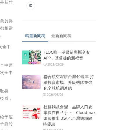
也是新竹
他急於得
也都相當
戰。
精選新聞稿
最新新聞稿
次全中
FLOC唯一基督徒專屬交友
APP，基督徒的新福音
2021/03/29
在全中運
本次全中
聯合航空深耕台灣40週年 持
續投資市場、升級機隊並強
化全球航網連結
爭取榮
2026/08/06
的後盾，
社群觸及會變，品牌入口要
掌握在自己手上：Cloudmax
，給予運
匯智推出 .tw／.台灣網域限
時優惠
新竹附設