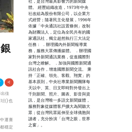
社，是台灣最具影響力的新聞媒
體。 經歷組織改造，1973年中央
社改組為股份有限公司，以企業方
式經營；隨著民主化發展，1996年
依據「中央通訊社設置條例」改制
為財團法人，定位為全民共有的國
家通訊社，獨立超然執行三大法定
任務： ．辦理國內外新聞報導業
奪銀
務，服務大眾傳播媒體。 ．辦理國
家對外新聞通訊業務，促進國際對
台灣之瞭解。 ．加強與國際新聞通
訊社合作，增進國際新聞交流。 秉
持「正確、領先、客觀、翔實」的
基本原則，中央社專業新聞團隊每
天以中、英、日文即時對外發出上
傳出佳
千則新聞、照片、圖表、影音與資
訊，是台灣唯一多語文新聞媒體，
1日)也
服務對象從媒體客戶擴大為閱聽大
眾；從台灣民眾延伸至全球僑胞與
讀者，充分扮演「台灣之眼，世界
全中運賽
之窗」。
賽都穩定