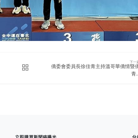
下一
僑委會委員長徐佳青主持溫哥華僑情暨
青..
立即購買新聞稿曝光
分