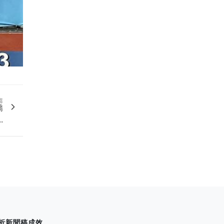
篇
僑
.
析新聞稿成效