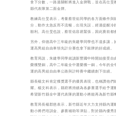
拿下分數，一路過關斬將進入金牌戰，並在高仕旻
縣代表隊第二面金牌。
教練高仕旻表示，考量蔡世佑同學的各方面條件與
分，動作太急反而不流暢，出現失誤，經過提醒冷
順利。高仕旻也說，蔡世佑容易緊張，因此賽前都
另外，仰德高中三年級的朱建學同學也不遑多讓，於
運高男組自由車領先計分賽也拿下銀牌的好成績。
教育局說，朱建學同學就讀新豐國中時開始接受自
榮獲雙銅，高中二年級全中運榮獲一銅，今年的全
運的高男組自由車公路與計時賽中繼續創下佳績。
縣長楊文科肯定獲獎選手的優異表現，也稱讚他們
耀。楊文科表示，縣府將持續為各參賽選手給予運
希望新竹縣全中運代表隊的運動小將能再為新竹縣
教育局長楊郡慈表示，新竹縣近年大力支持縣內運
動小將們培訓金、參賽補助等津貼，對於縣內優秀