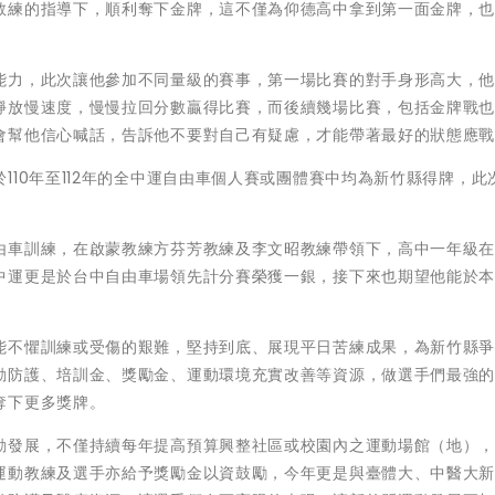
教練的指導下，順利奪下金牌，這不僅為仰德高中拿到第一面金牌，
能力，此次讓他參加不同量級的賽事，第一場比賽的對手身形高大，
靜放慢速度，慢慢拉回分數贏得比賽，而後續幾場比賽，包括金牌戰
會幫他信心喊話，告訴他不要對自己有疑慮，才能帶著最好的狀態應
110年至112年的全中運自由車個人賽或團體賽中均為新竹縣得牌，此
由車訓練，在啟蒙教練方芬芳教練及李文昭教練帶領下，高中一年級
中運更是於台中自由車場領先計分賽榮獲一銀，接下來也期望他能於
能不懼訓練或受傷的艱難，堅持到底、展現平日苦練成果，為新竹縣
動防護、培訓金、獎勵金、運動環境充實改善等資源，做選手們最強
奪下更多獎牌。
動發展，不僅持續每年提高預算興整社區或校園內之運動場館（地）
運動教練及選手亦給予獎勵金以資鼓勵，今年更是與臺體大、中醫大