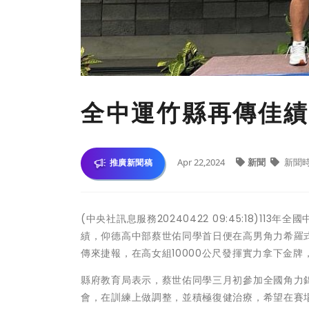
全中運竹縣再傳佳績
Apr 22,2024
新聞
新聞
推廣新聞稿
(中央社訊息服務20240422 09:45:18)1
績，仰德高中部蔡世佑同學首日便在高男角力希羅式
傳來捷報，在高女組10000公尺發揮實力拿下金
縣府教育局表示，蔡世佑同學三月初參加全國角力
會，在訓練上做調整，並積極復健治療，希望在賽