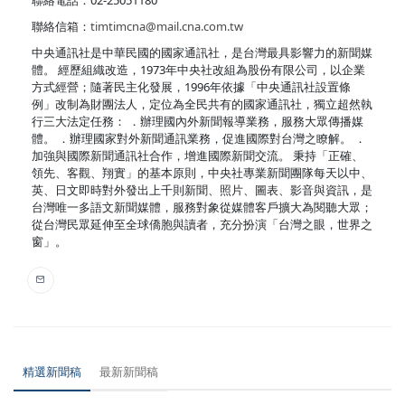
聯絡電話：02-25051180
聯絡信箱：
timtimcna@mail.cna.com.tw
中央通訊社是中華民國的國家通訊社，是台灣最具影響力的新聞媒
體。 經歷組織改造，1973年中央社改組為股份有限公司，以企業
方式經營；隨著民主化發展，1996年依據「中央通訊社設置條
例」改制為財團法人，定位為全民共有的國家通訊社，獨立超然執
行三大法定任務： ．辦理國內外新聞報導業務，服務大眾傳播媒
體。 ．辦理國家對外新聞通訊業務，促進國際對台灣之瞭解。 ．
加強與國際新聞通訊社合作，增進國際新聞交流。 秉持「正確、
領先、客觀、翔實」的基本原則，中央社專業新聞團隊每天以中、
英、日文即時對外發出上千則新聞、照片、圖表、影音與資訊，是
台灣唯一多語文新聞媒體，服務對象從媒體客戶擴大為閱聽大眾；
從台灣民眾延伸至全球僑胞與讀者，充分扮演「台灣之眼，世界之
窗」。
精選新聞稿
最新新聞稿