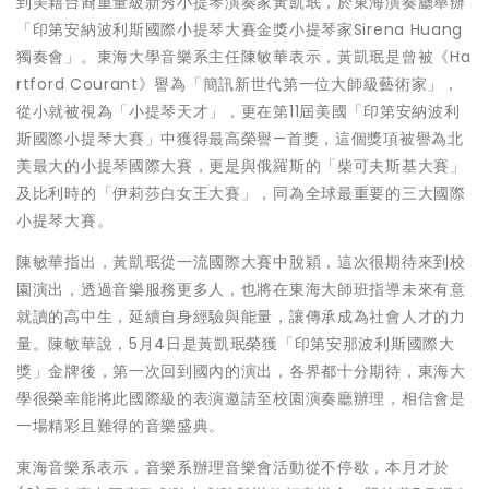
到美籍台裔重量級新秀小提琴演奏家黃凱珉，於東海演奏廳舉辦
「印第安納波利斯國際小提琴大賽金獎小提琴家Sirena Huang
獨奏會」。東海大學音樂系主任陳敏華表示，黃凱珉是曾被《Ha
rtford Courant》譽為「簡訊新世代第一位大師級藝術家」，
從小就被視為「小提琴天才」，更在第11屆美國「印第安納波利
斯國際小提琴大賽」中獲得最高榮譽—首獎，這個獎項被譽為北
美最大的小提琴國際大賽，更是與俄羅斯的「柴可夫斯基大賽」
及比利時的「伊莉莎白女王大賽」，同為全球最重要的三大國際
小提琴大賽。
陳敏華指出，黃凱珉從一流國際大賽中脫穎，這次很期待來到校
園演出，透過音樂服務更多人，也將在東海大師班指導未來有意
就讀的高中生，延續自身經驗與能量，讓傳承成為社會人才的力
量。陳敏華說，5月4日是黃凱珉榮獲「印第安那波利斯國際大
獎」金牌後，第一次回到國內的演出，各界都十分期待，東海大
學很榮幸能將此國際級的表演邀請至校園演奏廳辦理，相信會是
一場精彩且難得的音樂盛典。
東海音樂系表示，音樂系辦理音樂會活動從不停歇，本月才於