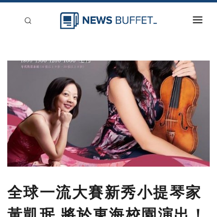
回到首頁
新聞稿分類
登入
刊登
全球一流大賽新秀小提琴家
黃凱珉 將於東海校園演出！