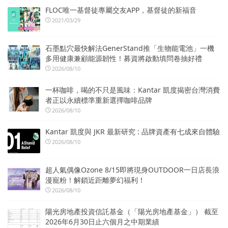
FLOC唯一基督徒專屬交友APP，基督徒的新福音
2021/03/29
石墨點穴最快解法GenerStand推「生物能電池」一機
多用健康兼顧能源韌性！募資將啟動填問卷抽好禮
2026/08/10
一杯咖啡，喝的不只是風味：Kantar 凱度揭密台灣消費
者正以永續標準重新選擇咖啡品牌
2026/08/10
Kantar 凱度與 JKR 最新研究 : 品牌資產有七成來自體驗
2026/08/10
超人氣偶像Ozone 8/15即將現身OUTDOOR一日店長浪
漫寵粉！解鎖近距離夢幻福利！
2026/08/10
陽光房地產投資信託基金（「陽光房地產基金」） 截至
2026年6月30日止六個月之中期業績