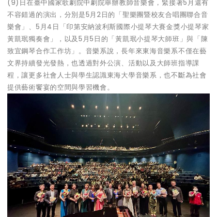
(9)日在臺中國家歌劇院中劇院舉辦教師音樂會，緊接著5月還有
不容錯過的演出，分別是5月2日的「聖樂團暨校友合唱團聯合音
樂會」、5月4日「印第安納波利斯國際小提琴大賽金獎小提琴家
黃凱珉獨奏會」，以及5月5日的「黃凱珉小提琴大師班」與「陳
致宜鋼琴合作工作坊」。音樂系說，長年來東海音樂系不僅在藝
文界持續發光發熱，也透過對外公演、活動以及大師班指導課
程，讓更多社會人士與學生認識東海大學音樂系，也不斷為社會
提供藝術饗宴的空間與學習機會。