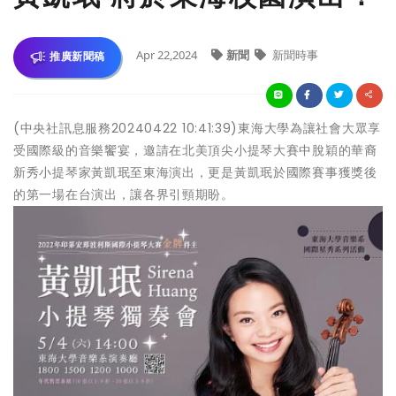
Apr 22,2024
新聞
新聞時事
推廣新聞稿
(中央社訊息服務20240422 10:41:39)東海大學為讓社會大眾享
受國際級的音樂饗宴，邀請在北美頂尖小提琴大賽中脫穎的華裔
新秀小提琴家黃凱珉至東海演出，更是黃凱珉於國際賽事獲獎後
的第一場在台演出，讓各界引頸期盼。