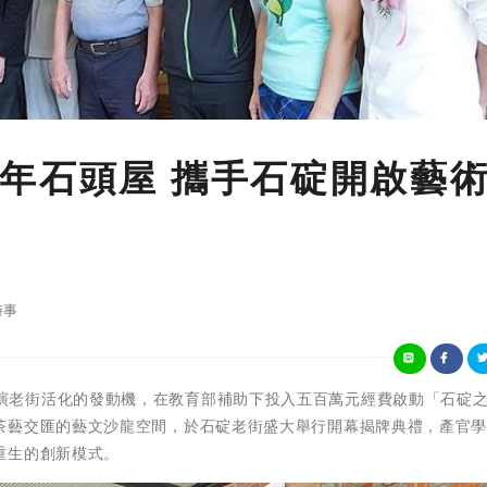
年石頭屋 攜手石碇開啟藝
時事
華梵大學扮演老街活化的發動機，在教育部補助下投入五百萬元經費啟動「石碇
茶藝交匯的藝文沙龍空間，於石碇老街盛大舉行開幕揭牌典禮，產官
重生的創新模式。