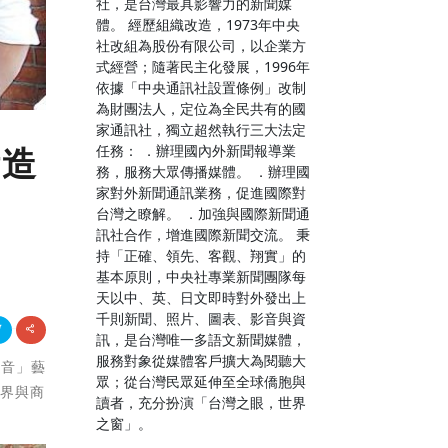
社，是台灣最具影響力的新聞媒
體。 經歷組織改造，1973年中央
社改組為股份有限公司，以企業方
式經營；隨著民主化發展，1996年
依據「中央通訊社設置條例」改制
為財團法人，定位為全民共有的國
家通訊社，獨立超然執行三大法定
任務： ．辦理國內外新聞報導業
術造
務，服務大眾傳播媒體。 ．辦理國
家對外新聞通訊業務，促進國際對
台灣之瞭解。 ．加強與國際新聞通
訊社合作，增進國際新聞交流。 秉
持「正確、領先、客觀、翔實」的
基本原則，中央社專業新聞團隊每
天以中、英、日文即時對外發出上
千則新聞、照片、圖表、影音與資
訊，是台灣唯一多語文新聞媒體，
服務對象從媒體客戶擴大為閱聽大
之音」藝
眾；從台灣民眾延伸至全球僑胞與
學界與商
讀者，充分扮演「台灣之眼，世界
之窗」。