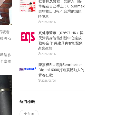
社群觸及會變，品牌入口要
掌握在自己手上：Cloudmax
匯智推出 .tw／.台灣網域限
時優惠
2026/08/06
石碇老
真健康醫療（02697.HK）與
天津具身智能創新中心達成
遷後將石
戰略合作 共建具身智能醫療
產業生態
2026/08/06
古琴製作
讓全臺唯
陳嘉樺Ella選擇Sennheiser
Digital 6000打造震撼動人的
青春狂歡
2026/08/06
熱門標籤
北市圖