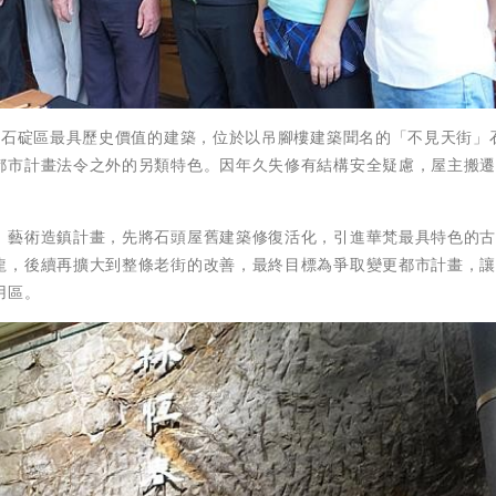
是石碇區最具歷史價值的建築，位於以吊腳樓建築聞名的「不見天街」
都市計畫法令之外的另類特色。因年久失修有結構安全疑慮，屋主搬
。
」藝術造鎮計畫，先將石頭屋舊建築修復活化，引進華梵最具特色的
龍，後續再擴大到整條老街的改善，最終目標為爭取變更都市計畫，
用區。