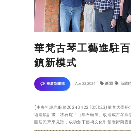
華梵古琴工藝進駐百
鎮新模式
Apr 22,2024
新聞
新聞
推廣新聞稿
(中央社訊息服務20240422 10:51:23)
術造鎮計畫，將石碇「百年石頭屋」改造成古琴與
圈居民齊來見證，成功創下藝術文化引領老街商圈