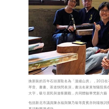
換新裝的百年石頭屋取名為「漫縵山房」，20日在
琴音、書畫、茶道快閃表演，書法名家黃智陽院長
大字，吸引居民與遊客圍觀，共同體驗華梵新六藝
包括新北市議員陳永福與陳乃瑜等貴賓亦到場致詞
幕活動圓滿成功。