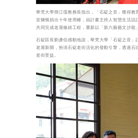
華梵大學簡江儒教務長指出，「石碇之音」獲得教
並慷慨捐出十年使用權，由計畫主持人智慧生活設
共同完成老屋修繕工程，重新以「新六藝藝文沙龍
石碇區長劉彥伯感動地說，華梵大學「石碇之音」
老屋新開，扮演石碇老街活化的發動引擎，透過石
老街受益。