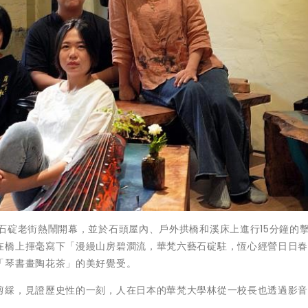
石碇老街熱鬧開幕，並於石頭屋內、戶外拱橋和溪床上進行15分鐘的
在橋上揮毫寫下「漫縵山房碧澗流，華梵六藝石碇駐，恆心經營日日
「琴書畫陶花茶」的美好覺受。
剪綵，見證歷史性的一刻，人在日本的華梵大學林從一校長也透過影