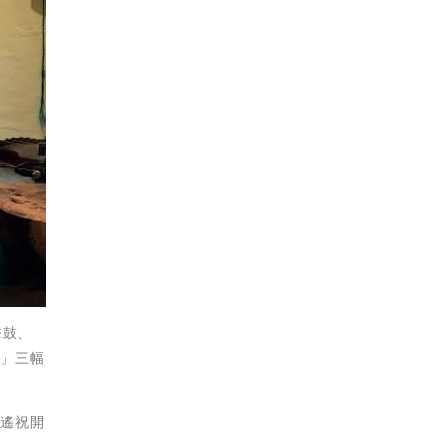
擊鼓、
春」三幅
音遙祝開