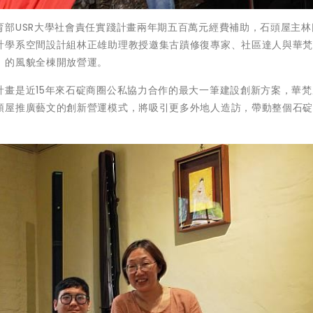
育部USR大學社會責任實踐計畫兩年期五百萬元經費補助，石頭屋主林
計學系空間設計組林正雄助理教授邀集古蹟修復專家、社區達人與華
」的風貌全棟開放營運。
計畫是近15年來石碇商圈公私協力合作的最大一筆建設創新方案，華梵
頭屋推廣藝文的創新營運模式，將吸引更多外地人造訪，帶動整個石