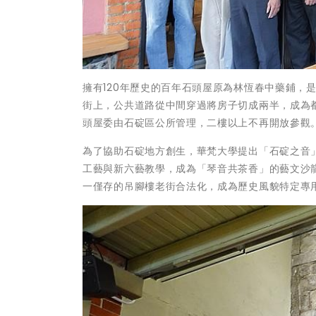
擁有120年歷史的百年石頭屋原為林恆春中藥鋪，
街上，公共道路從中間穿過將房子切成兩半，成為
頭屋委由石碇區公所管理，二樓以上不再開放參觀
為了協助石碇地方創生，華梵大學提出「石碇之音
工藝與新六藝教學，成為「琴音共茶香」的藝文沙
一僅存的吊腳樓老街合法化，成為歷史風貌特定專