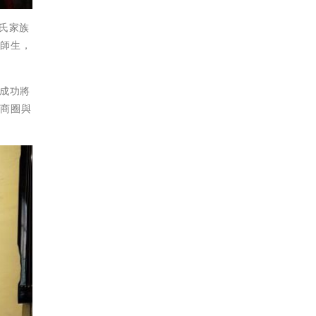
氏家族
梵師生，
成功將
碇商圈與