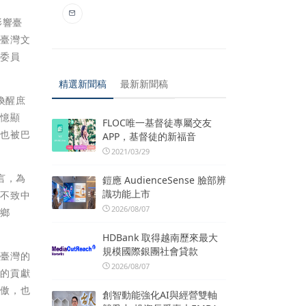
影響臺
動臺灣文
所委員
精選新聞稿
最新新聞稿
喚醒庶
記憶顯
FLOC唯一基督徒專屬交友
品也被巴
APP，基督徒的新福音
2021/03/29
言，為
鎧應 AudienceSense 臉部辨
識功能上市
學不致中
2026/08/07
「鄉
HDBank 取得越南歷來最大
規模國際銀團社會貸款
於臺灣的
2026/08/07
們的貢獻
驕傲，也
創智動能強化AI與經營雙軸