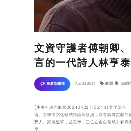
文資守護者傅朝卿、
言的一代詩人林亨泰
Apr 22,2024
新聞
新聞
推廣新聞稿
(中央社訊息服務20240422 11:05:44)
術、文學等文化領域維護與發揚，具有特殊貢獻的
獎人、家屬道賀，並表示，三位在各自領域中有傑
度。