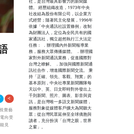
社，是台灣最具影響力的新聞媒
體。 經歷組織改造，1973年中央
社改組為股份有限公司，以企業方
式經營；隨著民主化發展，1996年
依據「中央通訊社設置條例」改制
為財團法人，定位為全民共有的國
家通訊社，獨立超然執行三大法定
任務： ．辦理國內外新聞報導業
語
務，服務大眾傳播媒體。 ．辦理國
家對外新聞通訊業務，促進國際對
台灣之瞭解。 ．加強與國際新聞通
訊社合作，增進國際新聞交流。 秉
持「正確、領先、客觀、翔實」的
基本原則，中央社專業新聞團隊每
天以中、英、日文即時對外發出上
千則新聞、照片、圖表、影音與資
訊，是台灣唯一多語文新聞媒體，
服務對象從媒體客戶擴大為閱聽大
、視覺藝
眾；從台灣民眾延伸至全球僑胞與
致電向受
讀者，充分扮演「台灣之眼，世界
的能見
之窗」。