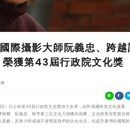
國際攝影大師阮義忠、跨越
 榮獲第43屆行政院文化獎
時事
文化部今（22）日公布第43屆行政院文化獎得主名單，由對我國有形文化資產
傅朝卿、阮義忠、林亨泰三位文化大師獲此殊榮。文化部長史哲親自
出貢獻，其努力和成就不僅豐富我們的文化生活，也提升臺灣在國際