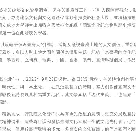
建築史與建築文化資產調查、保存與推廣等工作，並引入國際新觀念，
風潮，亦將建築文化與文化遺產保存觀念推廣於社會大眾，並積極推
國立成功大學師生出席聯合國教科文組織「國際文化紀念物與歷史場
灣第一位在此發表的學者。
長年以鏡頭帶領著臺灣人的眼睛，捕捉及凝視臺灣土地的人文價值，重新
要風格，多以人與土地之間的關係為攝影主題，記錄「為臺灣的文化
國、墨西哥、立陶宛、瑞典、中國、香港、澳門、臺灣舉辦個展，作
彰化北斗），2023年9月23日過世。從日治到戰後，辛苦轉換創作語
「時代性」與「本土化」，在政治最蒼白的時期，努力創作使臺灣文
灣戰後新詩發展具相當重要地位，其文學涵括「現代主義」，也連結
縮影。
中積累而成，行政院文化獎不只具有承先啟後的意義，更充分展現屬
文精神傳承。這些為維護和發揚臺灣文化奉獻一生的文化先行者，他
並形成一個屬於臺灣獨特的多元、多層次的文化寶庫，他們是臺灣的