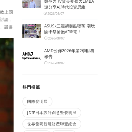
競爭力 投資長受臺大EMBA
邀分享AI時代投資思維
，致上國
2026/08/07
議討論，
ASUSx三麗鷗耍酷聯萌 潮玩
章、證書
開學祭搶抱AI筆電！
2026/08/07
AMD公佈2026年第2季財務
報告
2026/08/07
熱門標籤
國際發明展
JDIE日本設計創意暨發明展
世界發明智慧財產聯盟總會