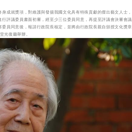
終身成就獎項，對維護與發揚我國文化具有特殊貢獻的傑出藝文人士
進行評議委員書面初審，經至少三位委員同意，再提至評議會決審會
席委員同意後，報請行政院長核定，並將由行政院長親自頒授文化獎
山堂光復廳舉辦。