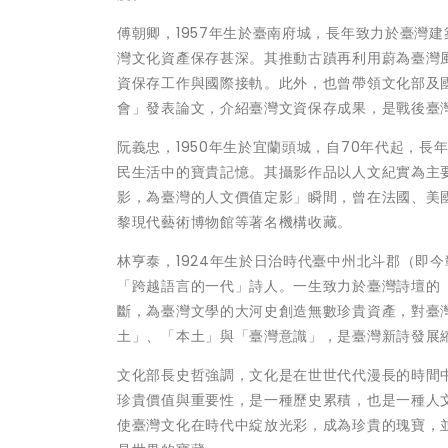
傅朝卿，1957年生於臺南府城，長年致力於臺灣
灣文化資產保存甚深。其推動古蹟再利用蔚為臺灣
資保存工作與國際接軌。此外，也曾帶領文化部及
會」發表論文，介紹臺灣文資保存成果，是戰後臺
阮義忠，1950年生於宜蘭頭城，自70年代起，
民生活中的寶貴記憶。其攝影作品以人文紀實為主
影，為臺灣的人文價值定影」瞬間，曾在法國、美
黎現代藝術博物館等著名機構收藏。
林亨泰，1924年生於日治時代臺中州北斗郡（即今
「跨越語言的一代」詩人。一生致力於臺灣詩壇的
斷，為臺灣文學的大河史創造無數珍貴資產，對臺
土」、「本土」與「臺灣意識」，是臺灣新詩發展
文化部長史哲強調，文化是在世世代代漫長的時間
珍貴價值與重要性，是一種歷史累積，也是一種人
使臺灣文化在時代中綻放光彩，成為珍貴的瑰寶，