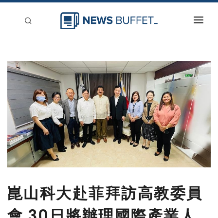
回到首頁
新聞稿分類
登入
刊登
崑山科大赴菲拜訪高教委員
會 30日將辦理國際產業人