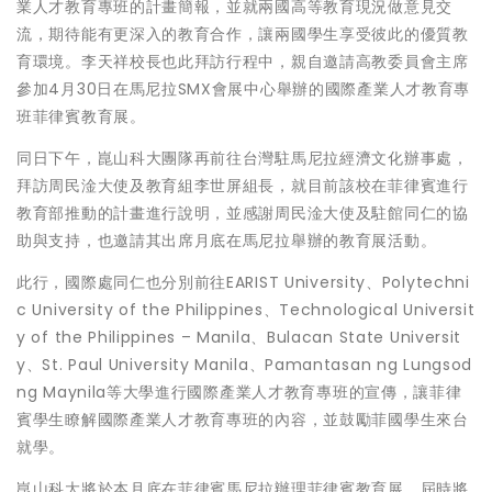
業人才教育專班的計畫簡報，並就兩國高等教育現況做意見交
流，期待能有更深入的教育合作，讓兩國學生享受彼此的優質教
育環境。李天祥校長也此拜訪行程中，親自邀請高教委員會主席
參加4月30日在馬尼拉SMX會展中心舉辦的國際產業人才教育專
班菲律賓教育展。
同日下午，崑山科大團隊再前往台灣駐馬尼拉經濟文化辦事處，
拜訪周民淦大使及教育組李世屏組長，就目前該校在菲律賓進行
教育部推動的計畫進行說明，並感謝周民淦大使及駐館同仁的協
助與支持，也邀請其出席月底在馬尼拉舉辦的教育展活動。
此行，國際處同仁也分別前往EARIST University、Polytechni
c University of the Philippines、Technological Universit
y of the Philippines – Manila、Bulacan State Universit
y、St. Paul University Manila、Pamantasan ng Lungsod
ng Maynila等大學進行國際產業人才教育專班的宣傳，讓菲律
賓學生瞭解國際產業人才教育專班的內容，並鼓勵菲國學生來台
就學。
崑山科大將於本月底在菲律賓馬尼拉辦理菲律賓教育展，屆時將