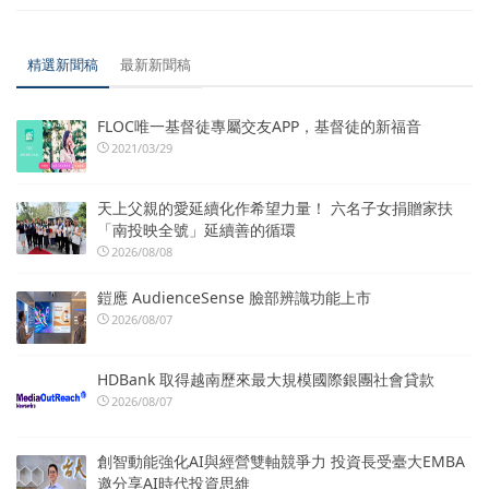
精選新聞稿
最新新聞稿
FLOC唯一基督徒專屬交友APP，基督徒的新福音
2021/03/29
天上父親的愛延續化作希望力量！ 六名子女捐贈家扶
「南投映全號」延續善的循環
2026/08/08
鎧應 AudienceSense 臉部辨識功能上市
2026/08/07
HDBank 取得越南歷來最大規模國際銀團社會貸款
2026/08/07
創智動能強化AI與經營雙軸競爭力 投資長受臺大EMBA
邀分享AI時代投資思維