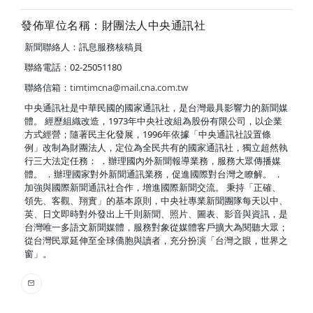
發佈單位名稱：財團法人中央通訊社
新聞聯絡人：訊息服務核稿員
聯絡電話：02-25051180
聯絡信箱：
timtimcna@mail.cna.com.tw
中央通訊社是中華民國的國家通訊社，是台灣最具影響力的新聞媒
體。 經歷組織改造，1973年中央社改組為股份有限公司，以企業
方式經營；隨著民主化發展，1996年依據「中央通訊社設置條
例」改制為財團法人，定位為全民共有的國家通訊社，獨立超然執
行三大法定任務： ．辦理國內外新聞報導業務，服務大眾傳播媒
體。 ．辦理國家對外新聞通訊業務，促進國際對台灣之瞭解。 ．
加強與國際新聞通訊社合作，增進國際新聞交流。 秉持「正確、
領先、客觀、翔實」的基本原則，中央社專業新聞團隊每天以中、
英、日文即時對外發出上千則新聞、照片、圖表、影音與資訊，是
台灣唯一多語文新聞媒體，服務對象從媒體客戶擴大為閱聽大眾；
從台灣民眾延伸至全球僑胞與讀者，充分扮演「台灣之眼，世界之
窗」。