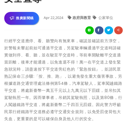
Apr 22,2024
政府與教育
公家單位
推廣新聞稿
行經平交道應停、看、聽雙向有無來車，確認並確認前方淨空，
於警報未響起前始可通過平交道，另駕駛車輛通過平交道時請確
實做到停、看、聽，並在駛至平交道時，等前車開駛離平交道適
當距離，後車才能通過，以免進退不得！萬一在平交道上發生緊
急狀況時，請盡速按下平交道旁紅色的『緊急按鈕』，並請民眾
熟記保命三步驟:「按、推、跑」，以避免發生重大傷害事故，另
根據道路交通管理處法條例第54條，汽車駕駛人，駕車闖越鐵路
平交道，將處新臺幣一萬五千元以上九萬元以下罰鍰，並吊扣其
駕駛執照一年。因而肇事者，吊銷其駕駛執照，以及第80條，行
人闖越鐵路平交道，將處新臺幣二千四百元罰鍰。因此警方呼籲
民眾行經鐵路平交道務必遵守交通安全規則，以免受罰使荷包大
失血，更重要的是可以確保自身及他人行的安全。