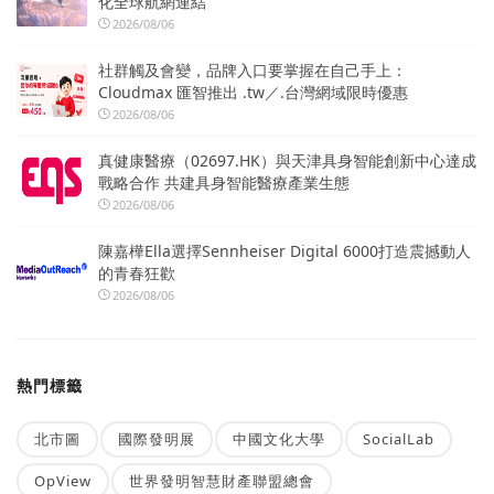
化全球航網連結
2026/08/06
社群觸及會變，品牌入口要掌握在自己手上：
Cloudmax 匯智推出 .tw／.台灣網域限時優惠
2026/08/06
真健康醫療（02697.HK）與天津具身智能創新中心達成
戰略合作 共建具身智能醫療產業生態
2026/08/06
陳嘉樺Ella選擇Sennheiser Digital 6000打造震撼動人
的青春狂歡
2026/08/06
熱門標籤
北市圖
國際發明展
中國文化大學
SocialLab
OpView
世界發明智慧財產聯盟總會