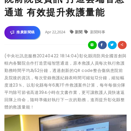
通道 有效提升救護量能
Apr 22,2024
新聞
新聞時事
推廣新聞稿
(中央社訊息服務20240422 18:14:04)彰化縣消防局全國首創與
轄內各醫院合作打造雲端智慧通道，原本救護人員每次執行救護
勤務時間平均為52分鐘，透過創新的QR code整合傷病患院前
及院後的資訊，每次登錄救護紀錄表時間可縮短12分鐘，縮短幅
度達23％。以彰化縣每年6萬1千件救護案件計算，每年每個分隊
平均除可節省高達394小時在文書作業，更可讓救護人員快速返
回隊上待命，隨時準備好執行下一次的勤務，進而提升彰化縣整
體的救護量能！