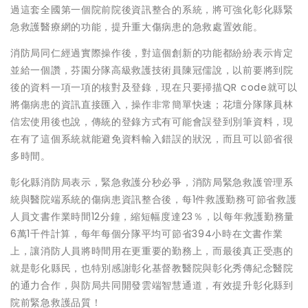
過這套全國第一個院前院後資訊整合的系統，將可強化彰化縣緊
急救護醫療網的功能，提升重大傷病患的急救處置效能。
消防局同仁經過實際操作後，對這個創新的功能都紛紛表示肯定
並給一個讚，芬園分隊高級救護技術員陳冠儒說，以前要將到院
後的資料一項一項的核對及登錄，現在只要掃描QR code就可以
將傷病患的資訊直接匯入，操作非常簡單快速；花壇分隊隊員林
信宏使用後也說，傳統的登錄方式有可能會誤登到別筆資料，現
在有了這個系統就能避免資料輸入錯誤的狀況，而且可以節省很
多時間。
彰化縣消防局表示，緊急救護分秒必爭，消防局緊急救護管理系
統與醫院端系統的傷病患資訊整合後，每1件救護勤務可節省救護
人員文書作業時間12分鐘，縮短幅度達23％，以每年救護勤務量
6萬1千件計算，每年每個分隊平均可節省394小時在文書作業
上，讓消防人員將時間用在更重要的勤務上，而最後真正受惠的
就是彰化縣民，也特別感謝彰化基督教醫院與彰化秀傳紀念醫院
的通力合作，與防局共同開發雲端智慧通道，有效提升彰化縣到
院前緊急救護品質！