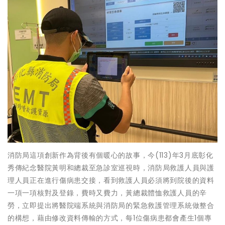
消防局這項創新作為背後有個暖心的故事，今(113)年3月底彰化
秀傳紀念醫院黃明和總裁至急診室巡視時，消防局救護人員與護
理人員正在進行傷病患交接，看到救護人員必須將到院後的資料
一項一項核對及登錄，費時又費力，黃總裁體恤救護人員的辛
勞，立即提出將醫院端系統與消防局的緊急救護管理系統做整合
的構想，藉由修改資料傳輸的方式，每1位傷病患都會產生1個專