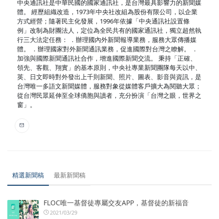
中央通訊社是中華民國的國家通訊社，是台灣最具影響力的新聞媒
體。 經歷組織改造，1973年中央社改組為股份有限公司，以企業
方式經營；隨著民主化發展，1996年依據「中央通訊社設置條
例」改制為財團法人，定位為全民共有的國家通訊社，獨立超然執
行三大法定任務： ．辦理國內外新聞報導業務，服務大眾傳播媒
體。 ．辦理國家對外新聞通訊業務，促進國際對台灣之瞭解。 ．
加強與國際新聞通訊社合作，增進國際新聞交流。 秉持「正確、
領先、客觀、翔實」的基本原則，中央社專業新聞團隊每天以中、
英、日文即時對外發出上千則新聞、照片、圖表、影音與資訊，是
台灣唯一多語文新聞媒體，服務對象從媒體客戶擴大為閱聽大眾；
從台灣民眾延伸至全球僑胞與讀者，充分扮演「台灣之眼，世界之
窗」。
精選新聞稿
最新新聞稿
FLOC唯一基督徒專屬交友APP，基督徒的新福音
2021/03/29