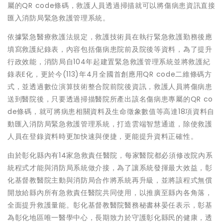
屬的QR code條碼，救護人員透過掃描就可以將傷病患資訊直接
匯入消防局緊急救護管理系統。
依據緊急醫療救護法規定，救護技術員在執行緊急救護勤務後應
填寫救護紀錄表，內容包括傷病患院前及院後等資料，為了提升
行政效能，消防局自104年起建置緊急救護管理系統並將救護紀
錄表E化，更於今(113)年4月全國首創應用QR code二維條碼方
式，並透過數位演算技術整合院前院後資訊，救護人員將傷病患
送到醫院後，只要透過掃描醫院所產出該名傷病患專屬的QR co
de條碼，就可將病患相關資料及生命徵象數值等高達18項資料自
動匯入消防局緊急救護管理系統，打造雲端智慧通道，除使救護
人員在登錄資料時更加快速與便捷，更能提升資料正確性。
由於彰化縣內有14家急救責任醫院，每家醫院都必須修改院內系
統程式才能與消防局系統做介接，為了讓系統發揮最大效益，彰
化基督教醫院主動與消防局合作將系統再升級，並將該程式無償
開放給縣內所有急救責任醫院共同使用，以推廣至縣內各角落，
全面提升救護量能。彰化基督教醫院醫務秘書林晏任表示，彰基
為彰化地區唯一醫學中心，長期致力於守護彰化縣民的健康，透