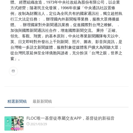
體。 經歷組織改造，1973年中央社改組為股份有限公司，以企業
方式經營；隨著民主化發展，1996年依據「中央通訊社設置條
例」改制為財團法人，定位為全民共有的國家通訊社，獨立超然執
行三大法定任務： ．辦理國內外新聞報導業務，服務大眾傳播媒
體。 ．辦理國家對外新聞通訊業務，促進國際對台灣之瞭解。 ．
加強與國際新聞通訊社合作，增進國際新聞交流。 秉持「正確、
領先、客觀、翔實」的基本原則，中央社專業新聞團隊每天以中、
英、日文即時對外發出上千則新聞、照片、圖表、影音與資訊，是
台灣唯一多語文新聞媒體，服務對象從媒體客戶擴大為閱聽大眾；
從台灣民眾延伸至全球僑胞與讀者，充分扮演「台灣之眼，世界之
窗」。
精選新聞稿
最新新聞稿
FLOC唯一基督徒專屬交友APP，基督徒的新福音
2021/03/29