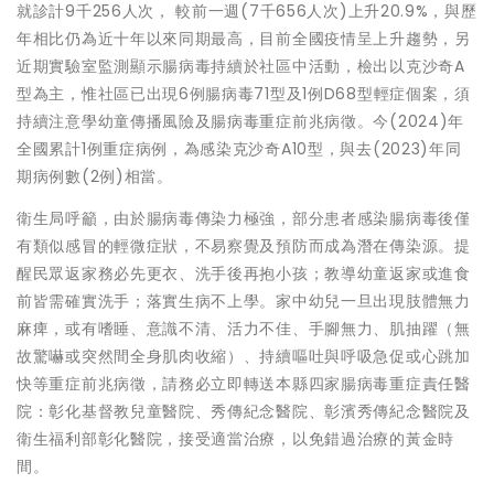
就診計9千256人次， 較前一週(7千656人次)上升20.9%，與歷
年相比仍為近十年以來同期最高，目前全國疫情呈上升趨勢，另
近期實驗室監測顯示腸病毒持續於社區中活動，檢出以克沙奇A
型為主，惟社區已出現6例腸病毒71型及1例D68型輕症個案，須
持續注意學幼童傳播風險及腸病毒重症前兆病徵。今(2024)年
全國累計1例重症病例，為感染克沙奇A10型，與去(2023)年同
期病例數(2例)相當。
衛生局呼籲，由於腸病毒傳染力極強，部分患者感染腸病毒後僅
有類似感冒的輕微症狀，不易察覺及預防而成為潛在傳染源。提
醒民眾返家務必先更衣、洗手後再抱小孩；教導幼童返家或進食
前皆需確實洗手；落實生病不上學。家中幼兒一旦出現肢體無力
麻痺，或有嗜睡、意識不清、活力不佳、手腳無力、肌抽躍（無
故驚嚇或突然間全身肌肉收縮）、持續嘔吐與呼吸急促或心跳加
快等重症前兆病徵，請務必立即轉送本縣四家腸病毒重症責任醫
院：彰化基督教兒童醫院、秀傳紀念醫院、彰濱秀傳紀念醫院及
衛生福利部彰化醫院，接受適當治療，以免錯過治療的黃金時
間。