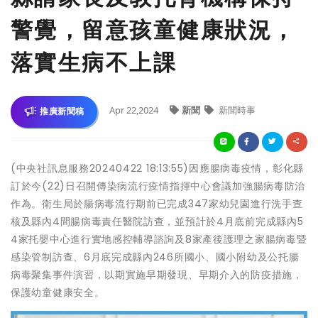
警覺，留意孩童健康狀況，
落實生病不上課
Apr 22,2024
新聞
新聞時事
推廣新聞稿
(中央社訊息服務20240422 18:13:55)因應腸病毒疫情，彰化縣
訂於今(22)日召開傳染病流行疫情指揮中心會議加強腸病毒防治
作為。衛生局於腸病毒流行期前已完成347家幼兒園進行洗手查
核及縣內4間腸病毒責任醫院訪查，並預計於4月底前完成縣內5
4家托嬰中心進行實地感控輔導諮詢及8家產後護理之家腸病毒暨
感染管制訪查、6月底完成縣內246所國小、國小附幼及公托腸
病毒聚集事件演習，以期實施早期發現、早期介入的防疫措施，
保護幼童健康安全。