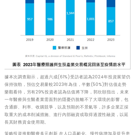
據本次調查顯示，超過六成(61%)受訪者認為2024年投資展望仍
保持強勁，預估交易量較2023年為佳，半數(50%)對估值走勢
樂觀看待，另有29%投資者認為估值將下降，郭欣頤指出，未來
一年醫療與生醫產業需面對的隱憂仍脫離不了大環境的影響，包
含通膨、利率、收購競爭，以及預期的不景氣等，許多企業正採
取重大的成本削減措施、進行內部融資或取得過渡性融資，以延
長其財務資金使用期。
策略投資推動醫療多元創新 在人口高齡化、慢性病增加及提升患