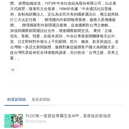
體。 經歷組織改造，1973年中央社改組為股份有限公司，以企業
方式經營；隨著民主化發展，1996年依據「中央通訊社設置條
例」改制為財團法人，定位為全民共有的國家通訊社，獨立超然執
行三大法定任務： ．辦理國內外新聞報導業務，服務大眾傳播媒
體。 ．辦理國家對外新聞通訊業務，促進國際對台灣之瞭解。 ．
加強與國際新聞通訊社合作，增進國際新聞交流。 秉持「正確、
領先、客觀、翔實」的基本原則，中央社專業新聞團隊每天以中、
英、日文即時對外發出上千則新聞、照片、圖表、影音與資訊，是
台灣唯一多語文新聞媒體，服務對象從媒體客戶擴大為閱聽大眾；
從台灣民眾延伸至全球僑胞與讀者，充分扮演「台灣之眼，世界之
窗」。
精選新聞稿
最新新聞稿
FLOC唯一基督徒專屬交友APP，基督徒的新福音
2021/03/29