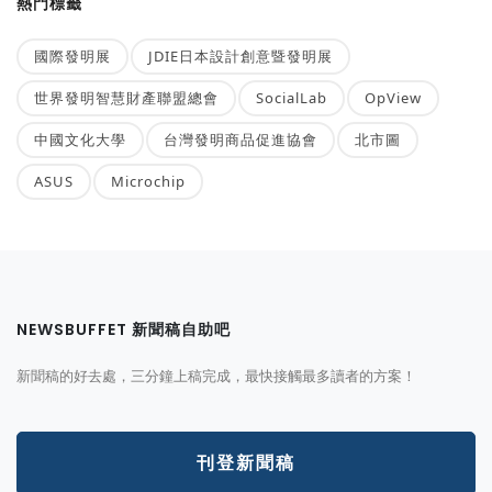
熱門標籤
國際發明展
JDIE日本設計創意暨發明展
世界發明智慧財產聯盟總會
SocialLab
OpView
中國文化大學
台灣發明商品促進協會
北市圖
ASUS
Microchip
NEWSBUFFET 新聞稿自助吧
新聞稿的好去處，三分鐘上稿完成，最快接觸最多讀者的方案！
刊登新聞稿