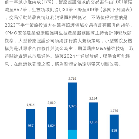
前一年減少近兩成(17%)，醫療照護領域的交易案件由1,001筆縮
減至857筆，生技領域則從1,133筆下降至919筆 (參閱下列圖表)
，交易活動隨著疫情紅利消退而相對低迷；不過值得注意的是，
2023下半年策略投資方在醫療照護領域交易有反彈回升的趨勢，
KPMG安侯建業健康照護與生技產業服務團隊主持會計師郭欣頤
觀察，大型醫療照護公司紛紛採行擴大規模策略，小型醫院及機
構則是以尋求合作夥伴與資金為主，期望藉由M&A補強技術、取
得關鍵資源或市場通路。隨著2024年通膨放緩，聯準會可能降
息，在經濟軟著陸之際，將為整體交易環境帶來明顯改善。