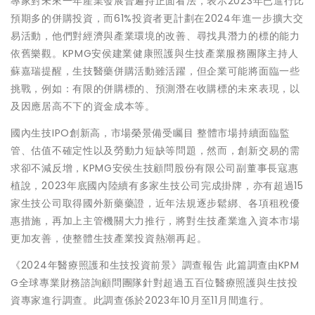
專家對未來一年產業發展普遍持正面看法，表示2023年已進行比
預期多的併購投資，而61%投資者更計劃在2024年進一步擴大交
易活動，他們對經濟與產業環境的改善、尋找具潛力的標的能力
依舊樂觀。KPMG安侯建業健康照護與生技產業服務團隊主持人
蘇嘉瑞提醒，生技醫藥併購活動雖活躍，但企業可能將面臨一些
挑戰，例如：有限的併購標的、預測潛在收購標的未來表現，以
及因應居高不下的資金成本等。
國內生技IPO創新高，市場榮景備受矚目 整體市場持續面臨監
管、估值不確定性以及勞動力短缺等問題，然而，創新交易的需
求卻不減反增，KPMG安侯生技顧問股份有限公司副董事長寇惠
植說，2023年底國內陸續有多家生技公司完成掛牌，亦有超過15
家生技公司取得國外新藥藥證，近年法規逐步鬆綁、各項租稅優
惠措施，再加上主管機關大力推行，將對生技產業進入資本市場
更加友善，使整體生技產業投資熱潮再起。
《2024年醫療照護和生技投資前景》調查報告 此篇調查由KPM
G全球專業財務諮詢顧問團隊針對超過五百位醫療照護與生技投
資專家進行調查。此調查係於2023年10月至11月間進行。