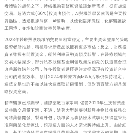
者體驗的趨勢之下，持續推動著醫療資通訊創新需求，從而加速
交易。超過六成(66%)投資者預估，AI與機器學習依舊是主要投
資熱區，透過數據洞察、AI輔助，以優化臨床流程，化解醫護缺
工困境，並增加診斷效率與準確度。
2023年醫療照護領域的交易量相當穩定，主要由資金豐厚的策略
投資者所推動，積極尋求新產品以擁有更多市佔；反之，財務投
資者雖握有閒置資金，礙於利率及融資額度影響，在醫療領域的
交易大幅減少，部分私募股權基金則發現無法如期的快速整合或
改善新收購的公司，許多投資者選擇專注於提高現有投資組合中
公司的運營效率。預計2024年醫療方面M&A活動仍保持穩定，
這些交易也許不如以往快速獲取超額報酬，但對買賣雙方頗具策
略投資意義。
精準醫療已成顯學，國際藥廠百家爭鳴 儘管2023年生技醫藥產
業整體交易量下滑，不過，隨著大型製藥與新興生物技術服務公
司將藥物開發、製造外包，領域多元囊括臨床試驗到獲得監管批
准與商業化新療法，預期這方面的人才需求將持續上升。由於細
胞、基因治療發展速度緩慢且費用高昂，市場需求不如預期，許