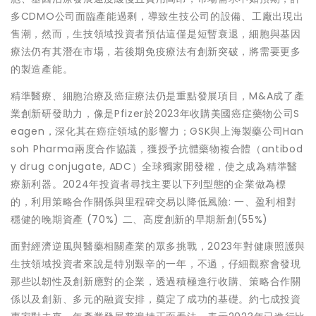
多CDMO公司面臨產能過剩，導致生技公司的設備、工廠出現出
售潮，然而，生技領域投資者預估這僅是短暫衰退，細胞與基因
療法仍有其潛在市場，若後期免疫療法有創新突破，將需要更多
的製造產能。
精準醫療、細胞治療及癌症療法仍是重點發展項目，M&A成了產
業創新研發助力，像是Pfizer於2023年收購美國癌症藥物公司S
eagen，深化其在癌症領域的影響力；GSK與上海製藥公司Han
soh Pharma兩度合作協議，獲授予抗體藥物複合體（antibod
y drug conjugate, ADC）全球獨家開發權，使之成為精準醫
療新利器。2024年投資者尋找主要以下列型態的企業做為標
的，利用策略合作關係與里程碑交易以降低風險: 一、盈利相對
穩健的晚期資產 (70%) 二、高度創新的早期新創(55%)
面對經濟逆風與醫藥相關產業的眾多挑戰，2023年對健康照護與
生技領域投資者來說是特別艱辛的一年，不過，仔細觀察會發現
那些以韌性及創新應對的企業，透過積極進行收購、策略合作關
係以及創新、多元的融資安排，奠定了成功的基礎。約七成投資