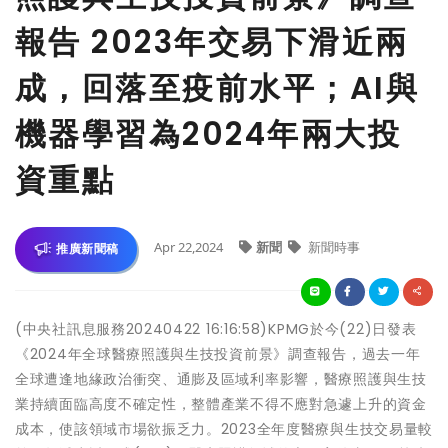
報告 2023年交易下滑近兩
成，回落至疫前水平；AI與
機器學習為2024年兩大投
資重點
Apr 22,2024
新聞
新聞時事
推廣新聞稿
(中央社訊息服務20240422 16:16:58)KPMG於今(22)日發表
《2024年全球醫療照護與生技投資前景》調查報告，過去一年
全球遭逢地緣政治衝突、通膨及區域利率影響，醫療照護與生技
業持續面臨高度不確定性，整體產業不得不應對急遽上升的資金
成本，使該領域市場欲振乏力。2023全年度醫療與生技交易量較