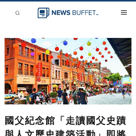
回到首頁
新聞稿分類
登入
刊登
國父紀念館「走讀國父史蹟
與人文歷史建築活動」即將