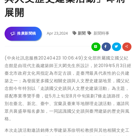
展開
Apr 23,2024
新聞
新聞時事
推廣新聞稿
(中央社訊息服務20240423 10:06:49)文化部所屬國立國父紀
念館是由現代主義建築師王大閎先生所設計，於2019年5月3日經
臺北市政府文化局指定為市定古蹟，是臺灣最具代表性的公共建
築之一；為發掘更多國父相關史蹟與人文歷史建築地景，國父紀
念館今年特別以「走讀國父史蹟與人文歷史建築活動」為主題，
搭配專業導覽手冊，從5月上旬至8月中旬策劃7條走讀路徑，分
別在臺北、新北、臺中、宜蘭及臺東等地辦理走讀活動，邀請民
眾共襄盛舉報名參加，一同認識國父史蹟與臺灣建築的歷史與風
格。
本次走讀活動邀請銘傳大學建築系徐明松教授與其他相關文史工