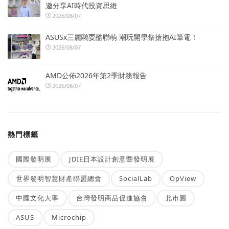
邀分享AI時代投資思維
2026/08/07
ASUSx三麗鷗耍酷聯萌 潮玩開學祭搶抱AI筆電！
2026/08/07
AMD公佈2026年第2季財務報告
2026/08/07
熱門標籤
國際發明展
JDIE日本設計創意暨發明展
世界發明智慧財產聯盟總會
SocialLab
OpView
中國文化大學
台灣發明商品促進協會
北市圖
ASUS
Microchip