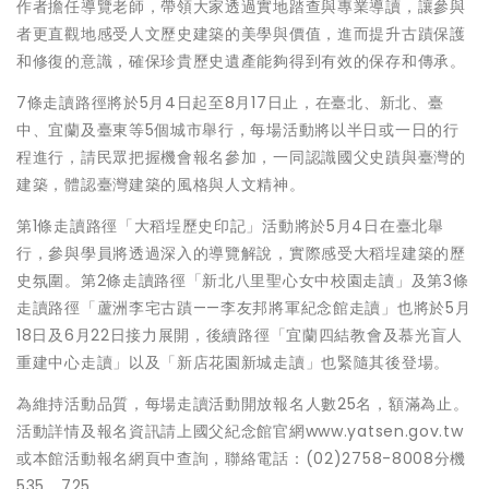
作者擔任導覽老師，帶領大家透過實地踏查與專業導讀，讓參與
者更直觀地感受人文歷史建築的美學與價值，進而提升古蹟保護
和修復的意識，確保珍貴歷史遺產能夠得到有效的保存和傳承。
7條走讀路徑將於5月4日起至8月17日止，在臺北、新北、臺
中、宜蘭及臺東等5個城市舉行，每場活動將以半日或一日的行
程進行，請民眾把握機會報名參加，一同認識國父史蹟與臺灣的
建築，體認臺灣建築的風格與人文精神。
第1條走讀路徑「大稻埕歷史印記」活動將於5月4日在臺北舉
行，參與學員將透過深入的導覽解說，實際感受大稻埕建築的歷
史氛圍。第2條走讀路徑「新北八里聖心女中校園走讀」及第3條
走讀路徑「蘆洲李宅古蹟——李友邦將軍紀念館走讀」也將於5月
18日及6月22日接力展開，後續路徑「宜蘭四結教會及慕光盲人
重建中心走讀」以及「新店花園新城走讀」也緊隨其後登場。
為維持活動品質，每場走讀活動開放報名人數25名，額滿為止。
活動詳情及報名資訊請上國父紀念館官網www.yatsen.gov.tw
或本館活動報名網頁中查詢，聯絡電話：(02)2758-8008分機
535、725。