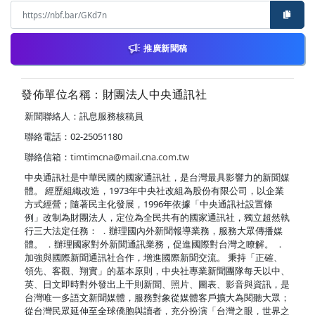
推廣新聞稿
發佈單位名稱：財團法人中央通訊社
新聞聯絡人：訊息服務核稿員
聯絡電話：02-25051180
聯絡信箱：
timtimcna@mail.cna.com.tw
中央通訊社是中華民國的國家通訊社，是台灣最具影響力的新聞媒
體。 經歷組織改造，1973年中央社改組為股份有限公司，以企業
方式經營；隨著民主化發展，1996年依據「中央通訊社設置條
例」改制為財團法人，定位為全民共有的國家通訊社，獨立超然執
行三大法定任務： ．辦理國內外新聞報導業務，服務大眾傳播媒
體。 ．辦理國家對外新聞通訊業務，促進國際對台灣之瞭解。 ．
加強與國際新聞通訊社合作，增進國際新聞交流。 秉持「正確、
領先、客觀、翔實」的基本原則，中央社專業新聞團隊每天以中、
英、日文即時對外發出上千則新聞、照片、圖表、影音與資訊，是
台灣唯一多語文新聞媒體，服務對象從媒體客戶擴大為閱聽大眾；
從台灣民眾延伸至全球僑胞與讀者，充分扮演「台灣之眼，世界之