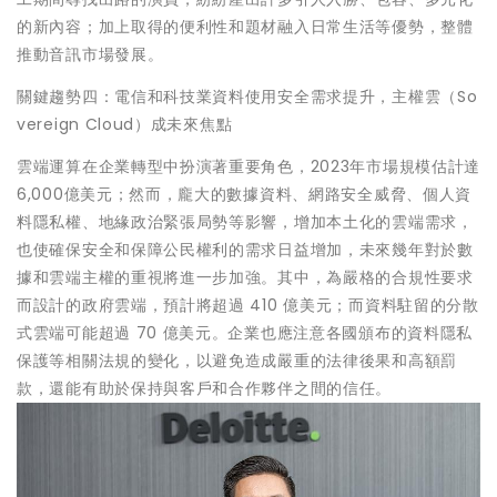
的新內容；加上取得的便利性和題材融入日常生活等優勢，整體
推動音訊市場發展。
關鍵趨勢四：電信和科技業資料使用安全需求提升，主權雲（So
vereign Cloud）成未來焦點
雲端運算在企業轉型中扮演著重要角色，2023年市場規模估計達
6,000億美元；然而，龐大的數據資料、網路安全威脅、個人資
料隱私權、地緣政治緊張局勢等影響，增加本土化的雲端需求，
也使確保安全和保障公民權利的需求日益增加，未來幾年對於數
據和雲端主權的重視將進一步加強。其中，為嚴格的合規性要求
而設計的政府雲端，預計將超過 410 億美元；而資料駐留的分散
式雲端可能超過 70 億美元。企業也應注意各國頒布的資料隱私
保護等相關法規的變化，以避免造成嚴重的法律後果和高額罰
款，還能有助於保持與客戶和合作夥伴之間的信任。