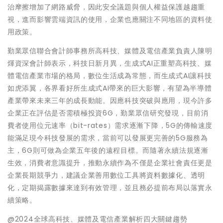
治摩擦增加了網路威脅，因此安全議題與個人權益保護越趨重
視，進而影響雲端資訊的使用，企業也應關注不同地區的資料使
用政策。
勤業眾信聯合會計師事務所高科技、媒體及電信產業負責人陳明
煇資深會計師表示，科技日新月異，生成式AI正重塑高科技、媒
體電信產業市場的格局，數位生活成為常態，而生成式AI讓科技
如虎添翼，各界看好所生成式AI帶來的巨大影響，有望為半導體
產業帶來未來三年的成長動能。因應科技突破與應用，現今許多
企業正在評估是否需積極投資6G，勤業眾信研究發現，目前消
費者使用位元速率（bit-rates）需求逐漸下降，5G的傳輸速度
能滿足現今科技發展的需求，當前可以發展更完善的5G服務為
主，6G則可做為企業五年後的遠程目標。而隨著永續法規逐漸
生效，消費者意識提升，推動永續作為不僅是企業社會責任更是
企業長期競爭力，建議企業善用數位工具將資料數據化、透明
化，定期揭露數據來達到有效管理，並且務必提前布局以落實永
續策略。
@2024全球高科技、媒體及電信產業解析四大關鍵趨勢