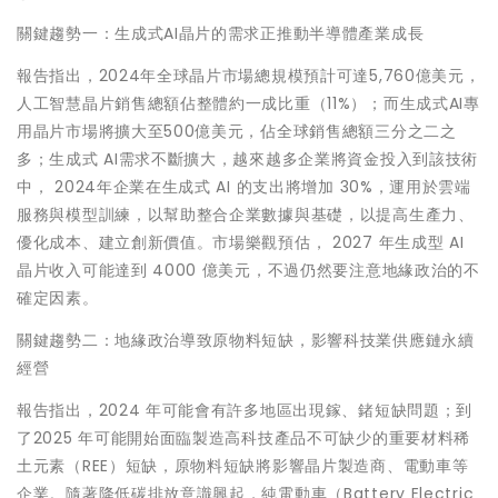
關鍵趨勢一：生成式AI晶片的需求正推動半導體產業成長
報告指出，2024年全球晶片市場總規模預計可達5,760億美元，
人工智慧晶片銷售總額佔整體約一成比重（11%）；而生成式AI專
用晶片市場將擴大至500億美元，佔全球銷售總額三分之二之
多；生成式 AI需求不斷擴大，越來越多企業將資金投入到該技術
中， 2024年企業在生成式 AI 的支出將增加 30%，運用於雲端
服務與模型訓練，以幫助整合企業數據與基礎，以提高生產力、
優化成本、建立創新價值。市場樂觀預估， 2027 年生成型 AI
晶片收入可能達到 4000 億美元，不過仍然要注意地緣政治的不
確定因素。
關鍵趨勢二：地緣政治導致原物料短缺，影響科技業供應鏈永續
經營
報告指出，2024 年可能會有許多地區出現鎵、鍺短缺問題；到
了2025 年可能開始面臨製造高科技產品不可缺少的重要材料稀
土元素（REE）短缺，原物料短缺將影響晶片製造商、電動車等
企業。隨著降低碳排放意識興起，純電動車（Battery Electric