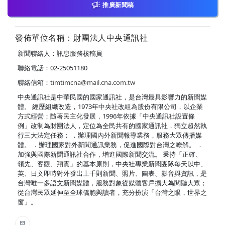
推廣新聞稿
發佈單位名稱：財團法人中央通訊社
新聞聯絡人：訊息服務核稿員
聯絡電話：02-25051180
聯絡信箱：
timtimcna@mail.cna.com.tw
中央通訊社是中華民國的國家通訊社，是台灣最具影響力的新聞媒
體。 經歷組織改造，1973年中央社改組為股份有限公司，以企業
方式經營；隨著民主化發展，1996年依據「中央通訊社設置條
例」改制為財團法人，定位為全民共有的國家通訊社，獨立超然執
行三大法定任務： ．辦理國內外新聞報導業務，服務大眾傳播媒
體。 ．辦理國家對外新聞通訊業務，促進國際對台灣之瞭解。 ．
加強與國際新聞通訊社合作，增進國際新聞交流。 秉持「正確、
領先、客觀、翔實」的基本原則，中央社專業新聞團隊每天以中、
英、日文即時對外發出上千則新聞、照片、圖表、影音與資訊，是
台灣唯一多語文新聞媒體，服務對象從媒體客戶擴大為閱聽大眾；
從台灣民眾延伸至全球僑胞與讀者，充分扮演「台灣之眼，世界之
窗」。