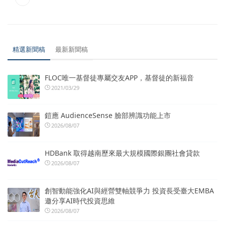
精選新聞稿
最新新聞稿
FLOC唯一基督徒專屬交友APP，基督徒的新福音
2021/03/29
鎧應 AudienceSense 臉部辨識功能上市
2026/08/07
HDBank 取得越南歷來最大規模國際銀團社會貸款
2026/08/07
創智動能強化AI與經營雙軸競爭力 投資長受臺大EMBA
邀分享AI時代投資思維
2026/08/07