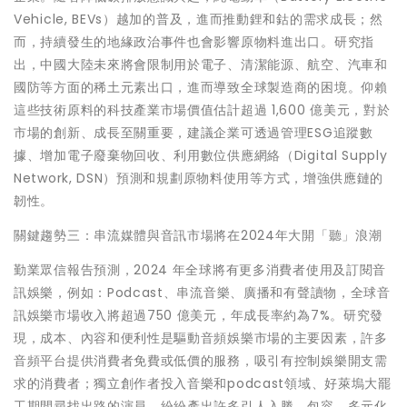
Vehicle, BEVs）越加的普及，進而推動鋰和鈷的需求成長；然
而，持續發生的地緣政治事件也會影響原物料進出口。研究指
出，中國大陸未來將會限制用於電子、清潔能源、航空、汽車和
國防等方面的稀土元素出口，進而導致全球製造商的困境。仰賴
這些技術原料的科技產業市場價值估計超過 1,600 億美元，對於
市場的創新、成長至關重要，建議企業可透過管理ESG追蹤數
據、增加電子廢棄物回收、利用數位供應網絡（Digital Supply
Network, DSN）預測和規劃原物料使用等方式，增強供應鏈的
韌性。
關鍵趨勢三：串流媒體與音訊市場將在2024年大開「聽」浪潮
勤業眾信報告預測，2024 年全球將有更多消費者使用及訂閱音
訊娛樂，例如：Podcast、串流音樂、廣播和有聲讀物，全球音
訊娛樂市場收入將超過750 億美元，年成長率約為7%。研究發
現，成本、內容和便利性是驅動音頻娛樂市場的主要因素，許多
音頻平台提供消費者免費或低價的服務，吸引有控制娛樂開支需
求的消費者；獨立創作者投入音樂和podcast領域、好萊塢大罷
工期間尋找出路的演員，紛紛產出許多引人入勝、包容、多元化