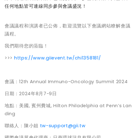
任何地點皆可連線同步參與會議盛況！
會議議程和演講者已公佈，歡迎流覽以下會議網站瞭解會議
議程。
我們期待您的蒞臨！
>>>
https://www.giievent.tw/chi1358181/
會議：
12th Annual Immuno-Oncology Summit 2024
日期：
2024
年
8
月
7-9
日
地點：美國
,
賓州費城
, Hilton Philadelphia at Penn’s Lan
ding
聯絡人：陳小姐
tw-support@gii.tw
國際會議展會代理商：日商環球訊息有限公司