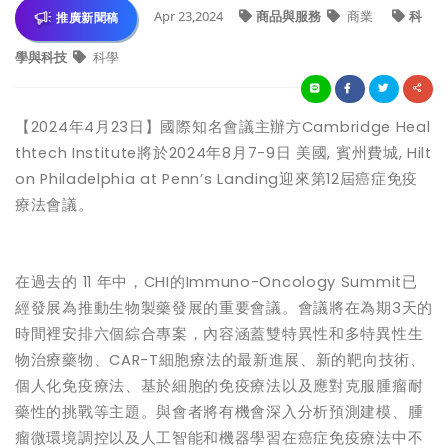
Apr 23,2024
商品與服務
商業
科
推廣新聞稿
學與科技
科學
【
2024
年
4
月
23
日】國際
知名
會議主辦方
Cambridge Heal
thtech Institute
將於
2024
年
8
月
7-9
日
美國
,
賓州費城
, Hilt
on Philadelphia at Penn’s Landing
迎來第
12
屆癌症免疫
療法
會議
。
在過去的
11
年中，
CHI
的
Immuno-Oncology Summit
已
經發展為推動生物製藥發展的重要會議。會議將在為期
3
天的
時間裡安排六個綜合專案，內容涵蓋雙特異性和多特異性生
物治療藥物、
CAR-T
細胞療法的最新進展、新的靶向技術、
個人化免疫療法、基於細胞的免疫療法以及應對克服腫瘤耐
藥性的挑戰等主題。與會者將有機會深入分析預測建模、腫
瘤微環境調控以及人工智能和機器學習在癌症免疫療法中不