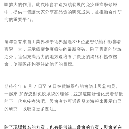
斷擴大的作用。此次峰會在這持續發展的免疫腫瘤學領域
中，提供一個讓大家分享高品質的研究成果，並推動合作研
究的重要平台。
每年皆有來自工業界和學術界超過
375
位思想領袖和影響者
齊聚一堂，展示癌症免疫療法的最新突破。除了豐富的討論
之外，這個充滿活力的地方還培養了廣泛的網絡和協作機
會，使團隊能夠專注於他們的目標。
期待今年
8
月
7
日至
9
日在費城舉行的會議上與您相見。
一起來
加深您對免疫系統的理解，並加速開發優化患者預後
的下一代免疫療法吧。與會者
亦可
通過發表海報來展示自己
的研究，以吸引更多關注
。
除了現場報名的方案，也有提供線上參會的方案，與會者在