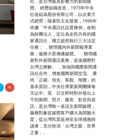
社，是台灣最具影響力的新聞媒
體。 經歷組織改造，1973年中央
社改組為股份有限公司，以企業方
式經營；隨著民主化發展，1996年
依據「中央通訊社設置條例」改制
為財團法人，定位為全民共有的國
家通訊社，獨立超然執行三大法定
任務： ．辦理國內外新聞報導業
務，服務大眾傳播媒體。 ．辦理國
家對外新聞通訊業務，促進國際對
台灣之瞭解。 ．加強與國際新聞通
訊社合作，增進國際新聞交流。 秉
持「正確、領先、客觀、翔實」的
基本原則，中央社專業新聞團隊每
天以中、英、日文即時對外發出上
千則新聞、照片、圖表、影音與資
訊，是台灣唯一多語文新聞媒體，
服務對象從媒體客戶擴大為閱聽大
眾；從台灣民眾延伸至全球僑胞與
讀者，充分扮演「台灣之眼，世界
之窗」。