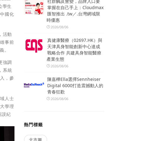
社群觸及會變，品牌入口要
位學生
掌握在自己手上：Cloudmax
匯智推出 .tw／.台灣網域限
辦中國化
時優惠
2026/08/06
，活動
真健康醫療（02697.HK）與
鯤雄事前
天津具身智能創新中心達成
義。
戰略合作 共建具身智能醫療
產業生態
更強調
2026/08/06
，系統
加入，參
陳嘉樺Ella選擇Sennheiser
Digital 6000打造震撼動人的
青春狂歡
領域人士
2026/08/06
央大學理
紹謨紀
熱門標籤
北市圖