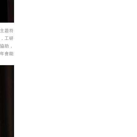
議主題符
健，工研
及協助，
學年會能