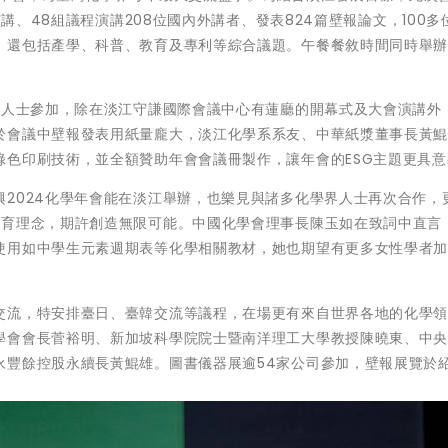
演講、48組議程演講208位國內外講者、發表824篇壁報論文，100多
，還包括產學、科普、教育及專利等綜合議題。午餐餐敘時間同時舉
。
界人士參加，除在淡江守謙國際會議中心有蓮廳的開幕式及大會演講外
於會議中壁報發表用紙量龐大，淡江化學系系友、中華紙漿董事長黃
綠色印刷技術，並全額贊助年會會議冊製作，讓年會的ESG主題更具意
2024化學年會能在淡江舉辦，也樂見與諸多化學界人士再次合作，
教育理念，期許創造無限可能。中國化學會理事長陳玉如在致詞中直言
使用如中學生元素週期表等化學相關教材，她也期望有更多女性學者
交流，特安排臺日、臺韓交流等議程，在場更有來自世界各地的化學
學會會長菅裕明、新加坡科學院院士暨南洋理工大學教授陳曉東、中
永豐餘控股永續長黃鯤雄。圖書儀器展逾54家公司參加，壁報展覽於