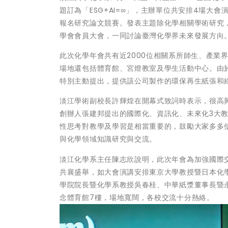
題訂為「ESG+AI=∞」，主辦單位共安排4場大會
報名研究論文競賽。發表主題除化學相關學術研究
學會會員大會，一同討論臺灣化學界未來發展方向
此次化學年會共有近2000位相關系所師生、產業
場地還包括體育館、宮燈教室及學生活動中心。由
特別主動提出，提供該公司製作的環保再生紙張和
淡江學術副校長許輝煌在開幕式致詞時表示，很高興
創辦人張建邦提出的國際化、資訊化、未來化3大
性思考對教學及學習是相當重要的，鼓勵大家多多
與化學領域知識研究與交流。
淡江化學系主任陳志欣說明，此次年會為加強國際
共襄盛舉，如大會演講安排東京大學教授暨日本化
學院院長暨化學系教授吳春桂、中華紙漿董事長暨
念體育館7樓，場地寬闊，各校交流十分熱絡。