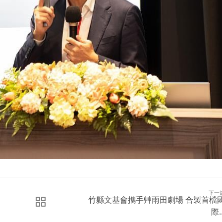
下一
竹縣文基會攜手艸雨田劇場 合製首檔
際..