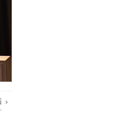
篇
國
.