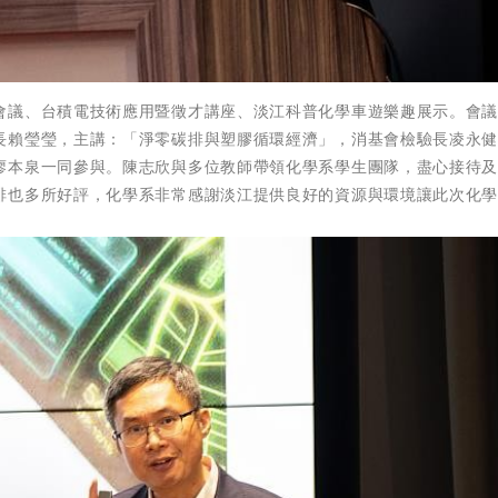
會議、台積電技術應用暨徵才講座、淡江科普化學車遊樂趣展示。會
長賴瑩瑩，主講：「淨零碳排與塑膠循環經濟」，消基會檢驗長凌永
廖本泉一同參與。陳志欣與多位教師帶領化學系學生團隊，盡心接待
排也多所好評，化學系非常感謝淡江提供良好的資源與環境讓此次化