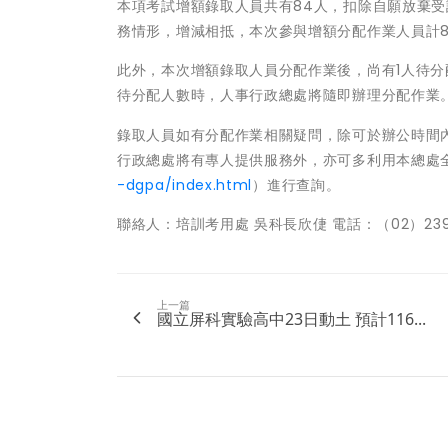
本項考試增額錄取人員共有84人，扣除自願放棄
務情形，增減相抵，本次參與增額分配作業人員計8
此外，本次增額錄取人員分配作業後，尚有1人待
待分配人數時，人事行政總處將隨即辦理分配作業
錄取人員如有分配作業相關疑問，除可於辦公時間內撥打查
行政總處將有專人提供服務外，亦可多利用本總處
-dgpa/index.html
）進行查詢。
聯絡人：培訓考用處 吳科長欣倢 電話：（02）2397
上一篇
國立屏科實驗高中23日動土 預計116...