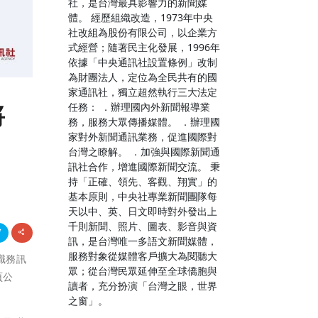
社，是台灣最具影響力的新聞媒
體。 經歷組織改造，1973年中央
社改組為股份有限公司，以企業方
式經營；隨著民主化發展，1996年
依據「中央通訊社設置條例」改制
為財團法人，定位為全民共有的國
家通訊社，獨立超然執行三大法定
將
任務： ．辦理國內外新聞報導業
務，服務大眾傳播媒體。 ．辦理國
家對外新聞通訊業務，促進國際對
台灣之瞭解。 ．加強與國際新聞通
訊社合作，增進國際新聞交流。 秉
持「正確、領先、客觀、翔實」的
基本原則，中央社專業新聞團隊每
天以中、英、日文即時對外發出上
千則新聞、照片、圖表、影音與資
訊，是台灣唯一多語文新聞媒體，
服務對象從媒體客戶擴大為閱聽大
職務訊
眾；從台灣民眾延伸至全球僑胞與
頁公
讀者，充分扮演「台灣之眼，世界
之窗」。