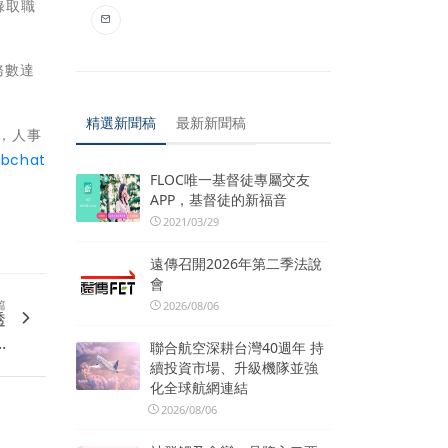
錄取職
務數達
精選新聞稿
最新新聞稿
2，人事
ebchat
FLOC唯一基督徒專屬交友
APP，基督徒的新福音
2021/03/29
遠傳召開2026年第二季法說
會
篇
2026/08/06
透
.
聯合航空深耕台灣40週年 持
續投資市場、升級機隊並強
化全球航網連結
2026/08/06