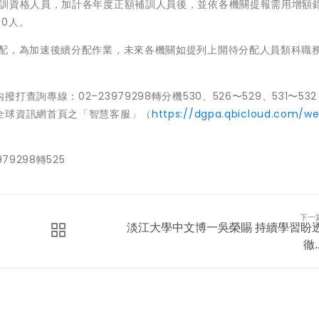
受訓資格人員，加計各年度正額補訓人員後，並依各機關提報需用增額
0人。
分配，為加速後續分配作業，未來各機關如提列上開待分配人員類科職
。
詢專線：02–23979298轉分機530、526〜529、531〜53
全球資訊網首頁之「智慧客服」（
https://dgpa.qbicloud.com/w
9298轉525
下一
淡江大學中文博一吳榮賜 持續學習盼
徹..