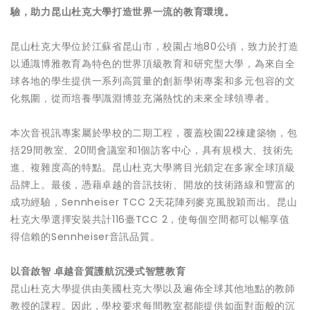
驗，助力昆山杜克大學打造世界一流的教育環境。
昆山杜克大學位於江蘇省昆山市，校園占地80公頃，致力於打造
以通識博雅教育為特色的世界頂級教育和研究型大學，為來自全
球各地的學生提供一系列高質量的創新學術專案和多元包容的文
化氛圍，從而培養學識淵博並充滿熱忱的未來全球領導者。
本次音視訊專案屬於學校的二期工程，覆蓋校園22棟建築物，包
括29間教室、20間會議室和1個訪客中心，具有規模大、技術先
進、複雜度高的特點。昆山杜克大學將目光鎖定在多家全球頂級
品牌上。最後，憑藉卓越的音訊技術、開放的技術路線和豐富的
成功經驗，Sennheiser TCC 2天花陣列麥克風脫穎而出。昆山
杜克大學選擇安裝共計116臺TCC 2，使每個空間都可以暢享值
得信賴的Sennheiser音訊品質。
以音啟智 卓越音質護航沉浸式智慧教育
昆山杜克大學提供由美國杜克大學以及遍佈全球其他地點的教師
教授的課程。因此，學校要求每間教室都能提供如面對面般的沉