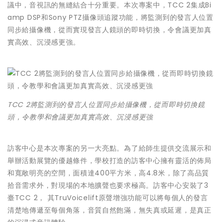
議中，音視訊的無縫結合十分重要。本次專案中，TCC 2集成Bi
amp DSP和Sony PTZ攝像頭追蹤功能，將監測到的發言人位置
同步給攝像機，從而實現發言人鏡頭的即時切換，令會議更加真
實高效、沉浸感更強。
TCC 2將監測到的發言人位置同步給攝像機，從而即時切換鏡
頭，令教學和會議更加真實高效、沉浸感更強
訪客中心是本次專案的另一大亮點。為了給師生提供交流展示和
舉辦活動展覽的優越條件，學校打造的訪客中心擁有靈活的佈局
和寬敞明亮的空間，面積達400平方米，高4.8米，除了高品質
拾音需求外，對現場的本地擴聲也要求極高。訪客中心安裝了3
臺TCC 2， 其TruVoicelift原聲增強功能可以將每個人的發言
清楚地傳遞至每個角落，音質自然飽滿，無失真或延遲，是真正