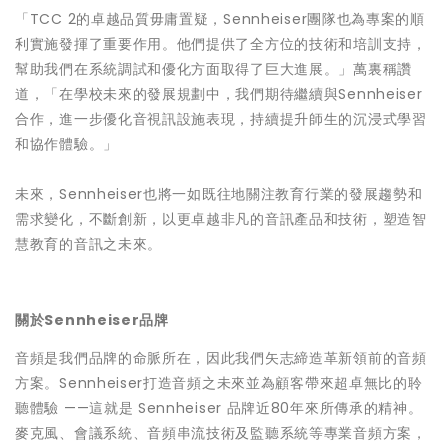
「TCC 2的卓越品質毋庸置疑，Sennheiser團隊也為專案的順
利實施發揮了重要作用。他們提供了全方位的技術和培訓支持，
幫助我們在系統調試和優化方面取得了巨大進展。」萬裏稱讚
道，「在學校未來的發展規劃中，我們期待繼續與Sennheiser
合作，進一步優化音視訊設施表現，持續提升師生的沉浸式學習
和協作體驗。」
未來，Sennheiser也將一如既往地關注教育行業的發展趨勢和
需求變化，不斷創新，以更卓越非凡的音訊產品和技術，塑造智
慧教育的音訊之未來。
關於Sennheiser品牌
音頻是我們品牌的命脈所在，因此我們矢志締造革新領前的音頻
方案。Sennheiser打造音頻之未來並為顧客帶來超卓無比的聆
聽體驗 ——這就是 Sennheiser 品牌近80年來所傳承的精神。
麥克風、會議系統、音頻串流技術及監聽系統等專業音頻方案，