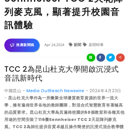
列麥克風，顯著提升校園音
訊體驗
Apr 24,2024
新聞
新聞時事
推廣新聞稿
TCC 2為昆山杜克大學開啟沉浸式
音訊新時代
中國昆山 -
Media OutReach Newswire
- 2024年4月23日
-
昆山杜克大學作為一所彙聚全球優質教育資源的世界一流大
學，擁有遍佈世界各地的教師團隊，對混合式智慧教育有著極高
的品質要求。昆山杜克大學為其遍佈校園的50個
教室
和各種其他
用途的空間安裝了116臺Sennheiser
TCC 2天花陣列麥克
風。TCC 2為師生提供音質卓越且操作簡便的沉浸式混合教學體