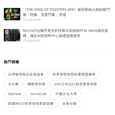
《THE KING OF FIGHTERS AFK》操控翠綠火焰的格鬥
家「阿修．克里門森」登場
2026/08/06
Microchip攜手美光科技展示高效能PCIe Gen6儲存架
構，滿足AI與資料中心基礎架構需求
2026/08/06
熱門標籤
台灣發明商品促進協會
世界發明智慧財產聯盟總會
北市圖
國際發明展
JDIE日本設計創意暨發明展
OpView
SocialLab
中國文化大學
韓國WICO世界發明創新競賽
永春分館