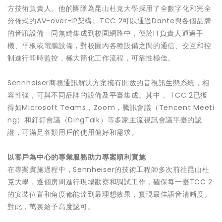
方技術負責人。他的團隊為昆山杜克大學採用了全數字化和完全
分佈式的AV-over-IP架構。TCC 2可以通過Dante與各個品牌
的音訊設備一同無縫集成到校園網路中，便於IT負責人通過手
機、平板或電腦設備，對校園內各種設備之間的通信、交互和控
制進行即時監控，極大簡化工作流程，可靠性極佳。
Sennheiser商務通訊解決方案擁有開放的音視訊生態系統，相
容性強，可與不同品牌的設備及平臺集成。其中， TCC 2已獲
得如Microsoft Teams，Zoom，騰訊會議（Tencent Meeti
ng）和釘釘會議（DingTalk）等多家主流視訊會議平臺的認
證，可滿足各類用戶的使用偏好和需求。
以客戶為中心的專業服務助力專案順利實施
在專案實施過程中，Sennheiser的技術工程師多次前往昆山杜
克大學，逐個房間進行現場勘察和調試工作，確保每一臺TCC 2
的安裝位置和角度都能達到最理想效果，實現最佳語音清晰度。
對此，萬裏給予高度認可。