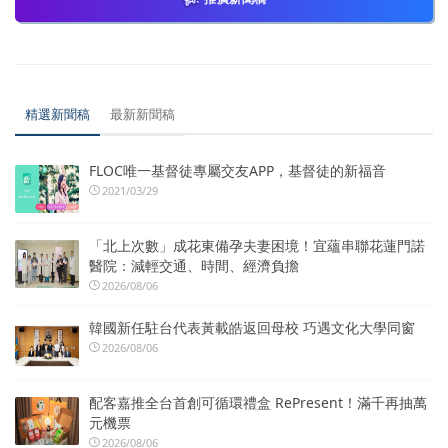
精選新聞稿
最新新聞稿
FLOC唯一基督徒專屬交友APP，基督徒的新福音
2021/03/29
「北上次數」成花東備孕夫妻困境！宜蘊串聯花蓮門諾
醫院：減輕交通、時間、經濟負擔
2026/08/06
韓國新任駐台代表黃載皓返回母校 巧遇文化大學同窗
2026/08/06
配客嘉推全台首創可循環禮盒 RePresent！滿千再抽萬
元機票
2026/08/06