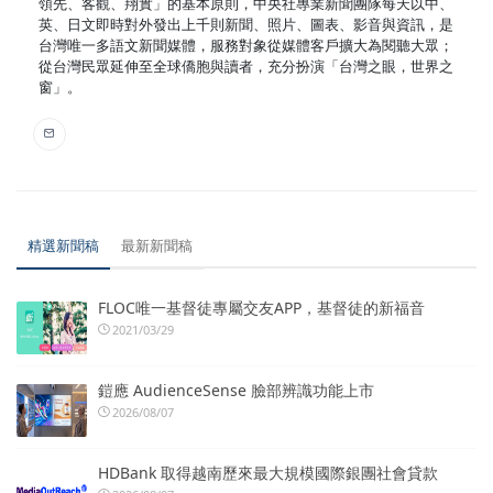
領先、客觀、翔實」的基本原則，中央社專業新聞團隊每天以中、
英、日文即時對外發出上千則新聞、照片、圖表、影音與資訊，是
台灣唯一多語文新聞媒體，服務對象從媒體客戶擴大為閱聽大眾；
從台灣民眾延伸至全球僑胞與讀者，充分扮演「台灣之眼，世界之
窗」。
精選新聞稿
最新新聞稿
FLOC唯一基督徒專屬交友APP，基督徒的新福音
2021/03/29
鎧應 AudienceSense 臉部辨識功能上市
2026/08/07
HDBank 取得越南歷來最大規模國際銀團社會貸款