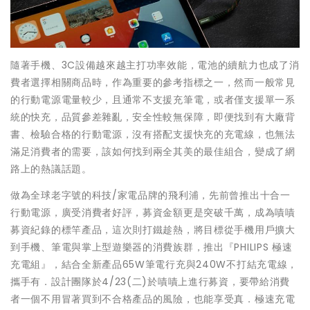
隨著手機、3C設備越來越主打功率效能，電池的續航力也成了消
費者選擇相關商品時，作為重要的參考指標之一，然而一般常見
的行動電源電量較少，且通常不支援充筆電，或者僅支援單一系
統的快充，品質參差雜亂，安全性較無保障，即便找到有大廠背
書、檢驗合格的行動電源，沒有搭配支援快充的充電線，也無法
滿足消費者的需要，該如何找到兩全其美的最佳組合，變成了網
路上的熱議話題。
做為全球老字號的科技/家電品牌的飛利浦，先前曾推出十合一
行動電源，廣受消費者好評，募資金額更是突破千萬，成為嘖嘖
募資紀錄的標竿產品，這次則打鐵趁熱，將目標從手機用戶擴大
到手機、筆電與掌上型遊樂器的消費族群，推出『PHILIPS 極速
充電組』，結合全新產品65W筆電行充與240W不打結充電線，
攜手有．設計團隊於4/23(二)於嘖嘖上進行募資，要帶給消費
者一個不用冒著買到不合格產品的風險，也能享受真．極速充電