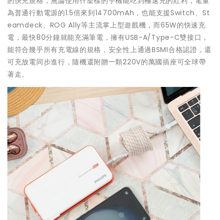
的快充規格，無論使用什麼樣的手機能吃到極速充的紅利，電量
為普通行動電源的1.5倍來到14700mAh，也能支援Switch、St
eamdeck、ROG Ally等主流掌上型遊戲機，而65W的快速充
電，最快80分鐘就能充滿筆電，擁有USB-A/Type-C雙接口，
能符合幾乎所有充電線的規格，安全性上通過BSMI合格認證，還
可充放電同步進行，隨機還附贈一顆220V的萬國插座可全球帶
著走。