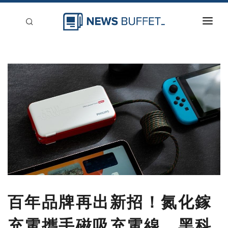
回到首頁
新聞稿分類
登入
刊登
百年品牌再出新招！氮化鎵
充電攜手磁吸充電線，黑科