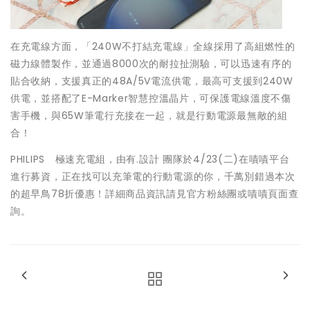
在充電線方面，「240W不打結充電線」全線採用了高組燃性的
磁力線體製作，並通過8000次的耐拉扯測驗，可以迅速有序的
貼合收納，支援真正的48A/5V電流供電，最高可支援到240W
供電，並搭配了E-Marker智慧控溫晶片，可保護電線溫度不傷
害手機，與65W筆電行充接在一起，就是行動電源最無敵的組
合！
PHILIPS 極速充電組，由有.設計 團隊於4/23(二)在嘖嘖平台
進行募資，正在找可以充筆電的行動電源的你，千萬別錯過本次
的超早鳥78折優惠！詳細商品資訊請見官方粉絲團或嘖嘖頁面查
詢。