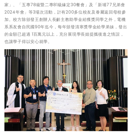
家」、「五專78級暨二專81級緣定30餐會」及「新埔77兄弟會
2024年會」等3場次活動，計有200多位校友及眷屬返回母校參
加。校方除頒發王創辦人長齡主教助學金給獲獎同學之外，電機
系系友會自民國90年迄今，每年頒發清寒獎學金給學弟妹，發出
的金額已超過 1百萬元以上，充分展現學長姐提攜後進之情誼，
也讓學子得以安心就學。