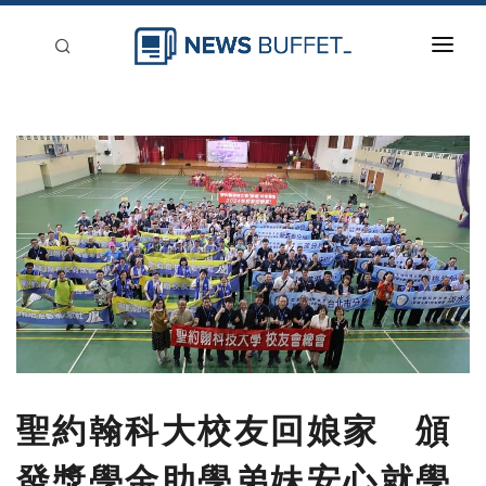
回到首頁
新聞稿分類
登入
刊登
聖約翰科大校友回娘家 頒
發獎學金助學弟妹安心就學