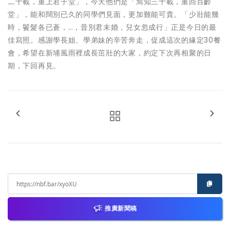
二十載，重上君子堂」，今天他們是「焉知三十載，重回百齡
堂」，能和闊別已久的同學們見面，更加難能可貴。「少壯能幾
時，鬢髮各已蒼，…，昔別君未婚，兒女忽成行」正是今日的最
佳寫照。感謝學長姐、學弟妹的辛苦奔走，促成這次的緣定30餐
會，希望在新埔風雨裡成長茁壯的大家，約定下次再相聚的日
期，下回再見。
推廣新聞稿