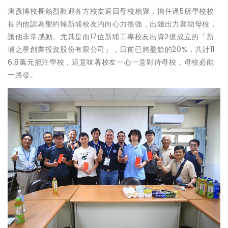
唐彥博校長熱烈歡迎各方校友返回母校相聚，擔任過5所學校校
長的他認為聖約翰新埔校友的向心力很強，出錢出力襄助母校，
讓他非常感動。尤其是由17位新埔工專校友出資2億成立的「新
埔之星創業投資股份有限公司」，日前已將盈餘的20%，共計11
6.8萬元挹注學校，這意味著校友一心一意對待母校，母校必能
一路發。