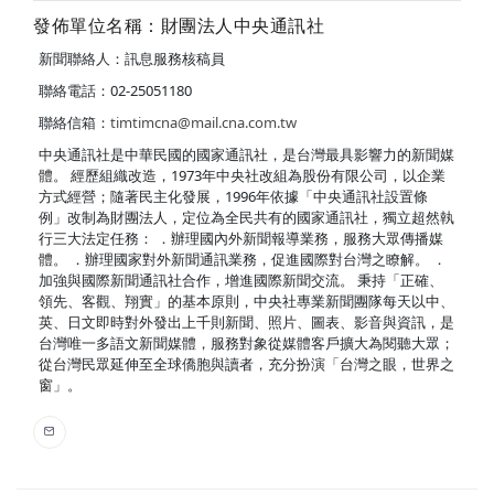
發佈單位名稱：財團法人中央通訊社
新聞聯絡人：訊息服務核稿員
聯絡電話：02-25051180
聯絡信箱：
timtimcna@mail.cna.com.tw
中央通訊社是中華民國的國家通訊社，是台灣最具影響力的新聞媒
體。 經歷組織改造，1973年中央社改組為股份有限公司，以企業
方式經營；隨著民主化發展，1996年依據「中央通訊社設置條
例」改制為財團法人，定位為全民共有的國家通訊社，獨立超然執
行三大法定任務： ．辦理國內外新聞報導業務，服務大眾傳播媒
體。 ．辦理國家對外新聞通訊業務，促進國際對台灣之瞭解。 ．
加強與國際新聞通訊社合作，增進國際新聞交流。 秉持「正確、
領先、客觀、翔實」的基本原則，中央社專業新聞團隊每天以中、
英、日文即時對外發出上千則新聞、照片、圖表、影音與資訊，是
台灣唯一多語文新聞媒體，服務對象從媒體客戶擴大為閱聽大眾；
從台灣民眾延伸至全球僑胞與讀者，充分扮演「台灣之眼，世界之
窗」。