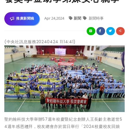
Apr 24,2024
新聞
新聞時事
推廣新聞稿
(中央社訊息服務20240424 11:14:41)
聖約翰科技大學舉辦57週年校慶暨紀念創辦人王長齡主教逝世5
4週年感恩禮拜，校友總會亦於當日舉行「2024校慶校友回娘