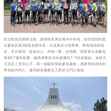
此次校友回娘家活動，參與校友來自海內外各地，包括從紐約返
台參加的第3屆校友羅冬富，以及來自大陸華東、華南地區的校
友，充分展現「校友向心、四海一家」的情懷。而單車社為慶祝
母校57週年校慶，鐵馬車隊從淡水捷運站7-11店前集結，途經天
元宮及三芝田心子，再一路騎回母校參加盛會，唐彥博校長特別
率領校內同仁，連同校友總會志工群於大門口相迎。