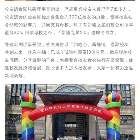
校友總會闕玖榮理事長指出，歷屆畢業校友人數已有7萬多人，
校友總會的重要目標是要集合7,000位校友的力量，發揮校友在
各領域的影響力，共同支持母校。除了有新埔之星創投公司每年
盈餘20% 回饋母校之外，「新埔之星2.0」也即將成立。
陳建宏副理事長說，校友總會以「約翰心、新埔情、凝聚校友、
共創未來」作為主軸，已成立12個社團及13個分局，做為聯絡校
友感情、分享資源的平台，包括整合校友食衣住行育樂資源，促
進校友經濟體發展。期盼更多人加入校友會，大家一起努力重返
新埔榮耀。