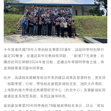
今年適逢民國78年入學的校友畢業30週年，該屆同學特別舉行
緣定30餐會，並邀請當年任教師長同歡。「新埔77兄弟會」社
團亦於同日舉辦2024年會活動，是繼去年舉辦同學會之後，再
度舉辦畢業31週年同學會。
此外，為讓校友瞭解母校近年來的建設成果及發展特色，更安排
「校園導覽」行程，帶領校友參觀新埔校史室、池田大作專區、
上海聖約翰大學校史典藏暨研究中心（約史中心）及樂齡福祉與
健康促進系智慧系館、長照設施等特色。
返校參加畢業30年同學會的78級楊家華校友表示，詩云「焉知