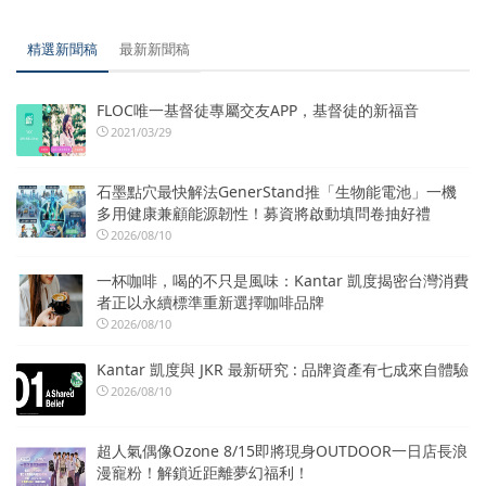
精選新聞稿
最新新聞稿
FLOC唯一基督徒專屬交友APP，基督徒的新福音
2021/03/29
石墨點穴最快解法GenerStand推「生物能電池」一機
多用健康兼顧能源韌性！募資將啟動填問卷抽好禮
2026/08/10
一杯咖啡，喝的不只是風味：Kantar 凱度揭密台灣消費
者正以永續標準重新選擇咖啡品牌
2026/08/10
Kantar 凱度與 JKR 最新研究 : 品牌資產有七成來自體驗
2026/08/10
超人氣偶像Ozone 8/15即將現身OUTDOOR一日店長浪
漫寵粉！解鎖近距離夢幻福利！