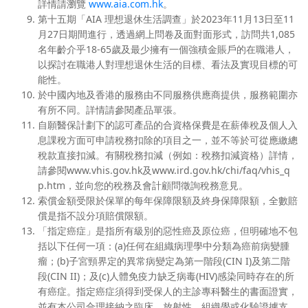
詳情請瀏覽
www.aia.com.hk
。
第十五期「AIA 理想退休生活調查」於2023年11月13日至11
月27日期間進行，透過網上問卷及面對面形式，訪問共1,085
名年齡介乎18-65歲及最少擁有一個強積金賬戶的在職港人，
以探討在職港人對理想退休生活的目標、看法及實現目標的可
能性。
於中國內地及香港的服務由不同服務供應商提供，服務範圍亦
有所不同。詳情請參閱產品單張。
自願醫保計劃下的認可產品的合資格保費是在薪俸稅及個人入
息課稅方面可申請稅務扣除的項目之一，並不等於可從應繳總
稅款直接扣減。有關稅務扣減（例如：稅務扣減資格）詳情，
請參閱www.vhis.gov.hk及www.ird.gov.hk/chi/faq/vhis_q
p.htm，並向您的稅務及會計顧問徵詢稅務意見。
索償金額受限於保單的每年保障限額及終身保障限額，全數賠
償是指不設分項賠償限額。
「指定癌症」是指所有級別的惡性癌及原位癌，但明確地不包
括以下任何一項：(a)任何在組織病理學中分類為癌前病變腫
瘤；(b)子宮頸界定的異常病變定為第一階段(CIN I)及第二階
段(CIN II)；及(c)人體免疫力缺乏病毒(HIV)感染同時存在的所
有癌症。指定癌症須得到受保人的主診專科醫生的書面證實，
並有本公司合理接納之臨床、放射性、組織學或化驗證據支