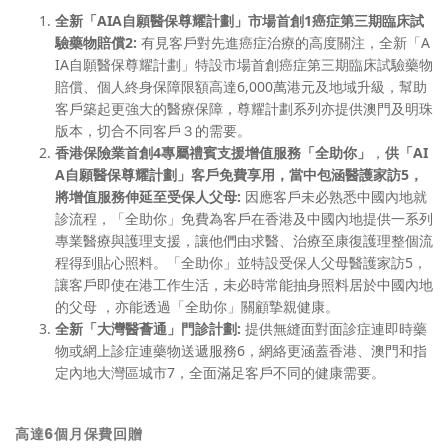
全新「
AIA
自願醫保尊耀計劃」市場首創
1
癌症第三期臨床試
驗藥物賠償
2
:
有見客戶對先進癌症治療的高度關注，全新「A
IA自願醫保尊耀計劃」特設市場首創癌症第三期臨床試驗藥物
賠償、個人終身保障限額高達6,000萬港元及地域升級，幫助
客戶築起更強大的醫療保障，尊耀計劃系列亦提供澳門及明珠
版本，切合不同客戶３的需要。
香港保險業首創
4
專屬禮賓支援增值服務「全助你」
，
供「
AI
A
自願醫保尊耀計劃」客戶免費享用，當中包涵醫護家訪
5
，
將增值服務伸延至受保人父母
:
因應客戶未必熟悉中國內地就
診流程，「全助你」免費為客戶在香港及中國內地提供一系列
專業醫療與護理支援，讓他們由求醫、治療至康復護理整個流
程得到貼心照料。「全助你」並特設受保人父母醫護家訪5，
讓客戶即使在港工作生活，未必時常能抽身照料居於中國內地
的父母 ，亦能透過「全助你」關顧摯親健康。
全新「大灣醫薈通」門診計劃
:
提供無縫面對面診症連即時藥
物或網上診症連藥物送遞服務6，網絡更涵蓋香港、澳門和指
定內地大灣區城市7，全面滿足客戶不同的健康需要。
高達
6
個月保費回贈