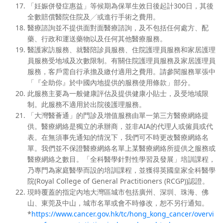
「妊娠併發症惠益」等候期為保單生效日後起計300日，其後
全數賠償醫院住院及╱或進行手術之費用。
醫療諮詢並不提供面對面醫療諮詢，及不包括任何處方、配
藥、行政和運送藥物以及任何其他醫療服務。
醫護家訪服務、就醫陪診員服務、住院護理員服務和家居護理
員服務受地域及次數限制。有關住院護理員服務及家居護理員
服務，客戶需自行承擔及繳付適用之費用。請參閱服務單張中
「『全助你』於中國內地提供的服務使用條款」部分。
此服務主要為一般健康評估及提供健康小貼士，及受地域限
制。此服務不適用於出院後護理服務。
「大灣醫薈通」的門診及增值服務由單一第三方醫療網絡提
供。醫療網絡是獨立的承辦商，並非AIA的代理人或僱員或代
表。在無須事先通知的情況下，我們可不時更改醫療網絡名
單。我們並不保證醫療網絡名單上某醫療網絡所提供之服務或
醫療網絡之數目。「全科醫學針對性學習及發展」培訓課程，
乃專門為家庭醫學而設的培訓課程，並獲得英國皇家全科醫學
院(Royal College of General Practitioners (RCGP))認證。
現時覆蓋的指定內地大灣區城市包括廣州、深圳、珠海、佛
山、東莞及中山，城市名單或會不時修改，恕不另行通知。
*
https://www.cancer.gov.hk/tc/hong_kong_cancer/overvi