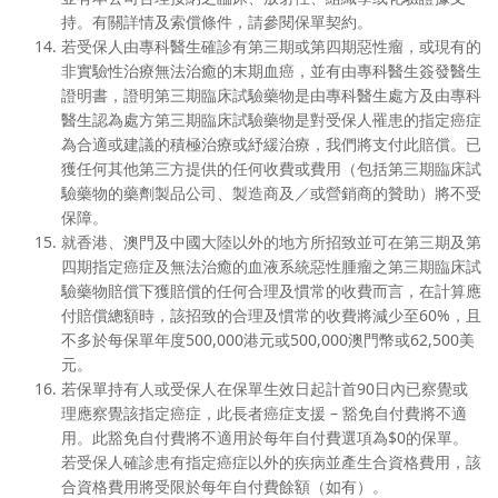
持。有關詳情及索償條件，請參閱保單契約。
若受保人由專科醫生確診有第三期或第四期惡性瘤，或現有的
非實驗性治療無法治癒的末期血癌，並有由專科醫生簽發醫生
證明書，證明第三期臨床試驗藥物是由專科醫生處方及由專科
醫生認為處方第三期臨床試驗藥物是對受保人罹患的指定癌症
為合適或建議的積極治療或紓緩治療，我們將支付此賠償。已
獲任何其他第三方提供的任何收費或費用（包括第三期臨床試
驗藥物的藥劑製品公司、製造商及／或營銷商的贊助）將不受
保障。
就香港、澳門及中國大陸以外的地方所招致並可在第三期及第
四期指定癌症及無法治癒的血液系統惡性腫瘤之第三期臨床試
驗藥物賠償下獲賠償的任何合理及慣常的收費而言，在計算應
付賠償總額時，該招致的合理及慣常的收費將減少至60%，且
不多於每保單年度500,000港元或500,000澳門幣或62,500美
元。
若保單持有人或受保人在保單生效日起計首90日內已察覺或
理應察覺該指定癌症，此長者癌症支援 – 豁免自付費將不適
用。此豁免自付費將不適用於每年自付費選項為$0的保單。
若受保人確診患有指定癌症以外的疾病並產生合資格費用，該
合資格費用將受限於每年自付費餘額（如有）。