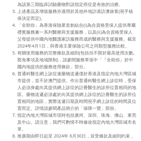
為該第三期臨床試驗藥物對該指定癌症是有效的治療。
上述產品及增值服務亦適用於其他外地訪港訪澳旅客(視乎核
保決定而定)。
「全助你」為香港保險業首創結合(i)為合資格受保人提供專屬
禮賓服務兼一系列醫療與支援服務，以及(ii)為合資格受保人
父母提供中國內地醫護家訪服務而成的醫療與支援服務。截至
2024年4月1日，與香港主要保險公司之同類型服務比較。
有關使用服務的完整條款及細則(包括但不限於最高使用次數,
豁免事項及地域限制)，請參閱服務單張中「『全助你』於中
國內地提供的服務使用條款」部分。
普通科醫生網上診症連藥物送遞僅於香港及指定內地大灣區城
市提供，並不於澳門提供。作出普通科醫生網上診症時，受保
人必須身處向其提供網上診症的註冊醫生的診所位置相同的地
區。藥物送遞必須處於向其提供網上診症的註冊醫生的診所位
置相同的地區，實際送遞日期及時間視乎網上診症的時間及位
置而定。詳情請參閱產品簡介的「保障一覽」部份。
指定內地大灣區城市現時包括廣州、深圳、珠海、佛山、東莞
及中山。請注意，我們可酌情不時修改指定內地大灣區城市名
單。
推廣期由即日起至 2024年 6月30日，並受條款及細則約束，