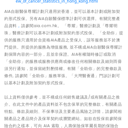
ew_of_cancer_statistics_in_hong_kong.html
AIA自願醫保尊耀計劃只適用於香港，並可以基本計劃或附加契
約形式投保。另有AIA自願醫保標準計劃可供選擇。有關完整產
品資料
，
請參閱aia.com.hk。 「尊耀」醫療計劃及「尊耀明
珠」醫療計劃可以基本計劃或附加契約形式投保。 「全助你」提
供的服務只適用於合資格AIA產品之受保人，該等服務並不於澳
門提供。所提供的服務為增值服務, 並不構成AIA自願醫保尊耀計
劃保障內容的一部分，且並非保證。AIA有權隨時修訂或取消
「全助你」的服務或服務供應商或修改任何相關條款及細則而毋
須另行通知，並保留絕對酌情權。有關「全助你」的完整條款及
條件, 請參閱「全助你」服務單張。「大灣醫薈通」門診計劃可
以基本計劃及附加契約形式投保。
以上資料僅供參考，並不構成任何銷售建議及/或有關產品之推
介。在此文件中的產品資料並不包含保單的完整條款，有關產品
特點、條款及細則、不保事項及主要產品風險之詳情，請參閱相
關產品之產品簡介及保單契約或瀏覽網站。如欲在投保前參閱保
險合約之樣本，可向 AIA 索取，人壽保險保單屬長期的保險合