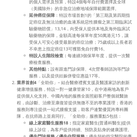
的個人需求及預算，特設4個每年自付費選擇及全球
（美國除外）的非急症治療地域保障範圍選擇。
延伸癌症保障
：特設市場首創1的「第三期及第四期指
定癌症及無法治癒的血液系統惡性腫瘤之第三期臨床試
驗藥物賠償」13,14，向受保人提供本地及海外臨床試
驗藥物的保障，金額高達每保單年度50萬港元15，讓
受保人可安心接受最新的癌症治療；75歲或以上長者若
不幸患上指定癌症13可獲豁免自付費16。
特設人生階段檢查：
每連續3個保單年度，提供一次醫
療檢查服務。
其他特點：
設有跟進門診保障、4次營養師諮詢等門診
服務，以及提供妊娠併發症惠益17等。
業界首創
4
「全助你」– 結合醫療禮賓支援及醫護家訪的創新
健康增值服務，特設一對一健康管家10，在中港兩地為客戶
提供個人化支持。中國內地的服務全面照顧客戶整個就醫旅
程，由診斷、治療至康復皆提供無微不至的專業護理；香港的
服務則專注提供一站式腫瘤支援，助客戶連繫優質跨專科團
隊，在抗癌路上並肩同行。「全助你」服務重點5包括：
線上家庭醫生服務
18
：
指定家庭醫生(普通科醫生)提供
線上診症，為客戶提供持續、預防及貼身的健康護理。
優先門診服務／優先住院服務：
優先預約指定醫院的專