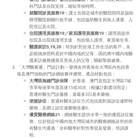
科門診及住院安排，縮短等候時間。
就醫陪診員服務
19
：
護士在指定城市的醫院陪同及協助
辦理醫院相關行政手續，包括協助醫生與病人溝通、入
院登記及出院。
住院護理員服務
19
／家居護理員服務
19
：
護理員提供
住院及出院後護理支援，包括個人護理、家居衞生等。
醫護家訪
5,19,20
：
特別針對於港工作生活的客戶，未
必能抽身照料居於中國內地的父母，因此將中國內地醫
護家訪服務擴展至受保人的父母，關顧摯親健康。
「大灣醫薈通」門診計劃 – 發揮友邦香港在大灣區內包括香
港及澳門強勁的門診網絡夥伴優勢。產品特點包括：
大灣區無縫門診保障
：於香港、澳門及指定大灣區7城
市享每保單年度高達15或30次（根據計劃選項而定）
普通科醫生門診服務，連最多3日基本藥物。
便捷診症
：普通科醫生診症方式包括面對面診症連即時
藥物，及網上診症連藥物送遞6。
優質醫療網絡
21
：網絡醫生提供水準一致的優質診症服
務，位於指定中國內地大灣區城市的醫療網絡診所的所
有醫生均通過「全科醫學針對性學習及發展」培訓課
程。