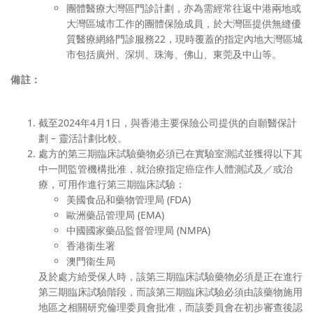
團體醫療大灣區門診計劃，亦為需經常往返中港兩地或
大灣區城市工作的團體保險成員，於大灣區提供無縫優
質醫療網絡門診服務22，現時覆蓋的指定內地大灣區城
市包括廣州、深圳、珠海、佛山、東莞及中山等。
備註：
截至2024年4月1日，與香港主要保險公司提供的自願醫保計
劃 – 靈活計劃比較。
處方的第三期臨床試驗藥物必須已在實驗室測試並獲得以下其
中一間監管機構批准，就治療指定癌症作人體測試及／或治
療，可用作進行第三期臨床試驗：
美國食品和藥物管理局 (FDA)
歐洲藥品管理局 (EMA)
中國國家藥品監督管理局 (NMPA)
香港衞生署
澳門衞生局
及於處方給受保人時，該第三期臨床試驗藥物必須是正在進行
第三期臨床試驗階段，而該第三期臨床試驗必須由該藥物施用
地區之相關研究倫理委員會批准，而該委員會在初步審查後認