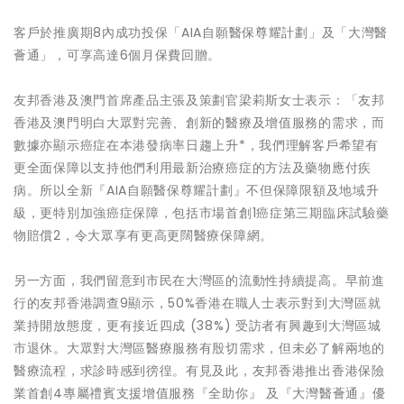
客戶於推廣期8內成功投保「AIA自願醫保尊耀計劃」及「大灣醫
薈通」，可享高達6個月保費回贈。
友邦香港及澳門首席產品主張及策劃官梁莉斯女士表示：「友邦
香港及澳門明白大眾對完善、創新的醫療及增值服務的需求，而
數據亦顯示癌症在本港發病率日趨上升*，我們理解客戶希望有
更全面保障以支持他們利用最新治療癌症的方法及藥物應付疾
病。所以全新『AIA自願醫保尊耀計劃』不但保障限額及地域升
級，更特別加強癌症保障，包括市場首創1癌症第三期臨床試驗藥
物賠償2，令大眾享有更高更闊醫療保障網。
另一方面，我們留意到市民在大灣區的流動性持續提高。早前進
行的友邦香港調查9顯示，50%香港在職人士表示對到大灣區就
業持開放態度，更有接近四成 (38%) 受訪者有興趣到大灣區城
市退休。大眾對大灣區醫療服務有殷切需求，但未必了解兩地的
醫療流程，求診時感到徬徨。有見及此，友邦香港推出香港保險
業首創4專屬禮賓支援增值服務『全助你』 及『大灣醫薈通』優