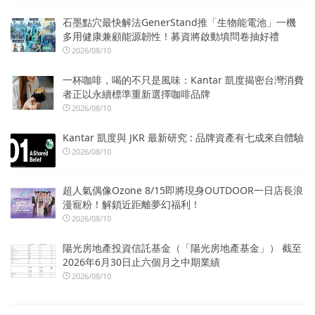
石墨點穴最快解法GenerStand推「生物能電池」一機
多用健康兼顧能源韌性！募資將啟動填問卷抽好禮
2026/08/10
一杯咖啡，喝的不只是風味：Kantar 凱度揭密台灣消費
者正以永續標準重新選擇咖啡品牌
2026/08/10
Kantar 凱度與 JKR 最新研究 : 品牌資產有七成來自體驗
2026/08/10
超人氣偶像Ozone 8/15即將現身OUTDOOR一日店長浪
漫寵粉！解鎖近距離夢幻福利！
2026/08/10
陽光房地產投資信託基金（「陽光房地產基金」） 截至
2026年6月30日止六個月之中期業績
2026/08/10