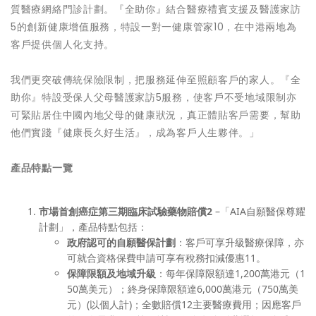
質醫療網絡門診計劃。『全助你』結合醫療禮賓支援及醫護家訪
5的創新健康增值服務，特設一對一健康管家10，在中港兩地為
客戶提供個人化支持。
我們更突破傳統保險限制，把服務延伸至照顧客戶的家人。『全
助你』特設受保人父母醫護家訪5服務，使客戶不受地域限制亦
可緊貼居住中國內地父母的健康狀況，真正體貼客戶需要，幫助
他們實踐『健康長久好生活』，成為客戶人生夥伴。」
產品特點一覽
市場首創癌症第三期臨床試驗藥物賠償
2
–「AIA自願醫保尊耀
計劃」，產品特點包括：
政府認可的自願醫保計劃
：客戶可享升級醫療保障，亦
可就合資格保費申請可享有稅務扣減優惠11。
保障限額及地域升級
：每年保障限額達1,200萬港元（1
50萬美元）；終身保障限額達6,000萬港元（750萬美
元）(以個人計)；全數賠償12主要醫療費用；因應客戶