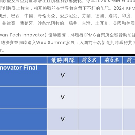
及展望對世界潛在且積極的影響變化。今年2024 KPMG Global
科技新創將登上舞台，相互挑戰並在世界舞台留下不朽的印記。2024 KPMG
家，包括：澳洲、巴西、中國、哥倫比亞、愛沙尼亞、芬蘭、德國、迦納、印度
、菲律賓、葡萄牙、沙烏地阿拉伯、瑞典、台灣、土耳其、英國和美
aiwan Tech Innovator) 優勝團隊，將獲得KPMG台灣所全額贊助
ator角逐總決賽並同時進入Web Summit參展；入圍前十名新創則將獲得
會。