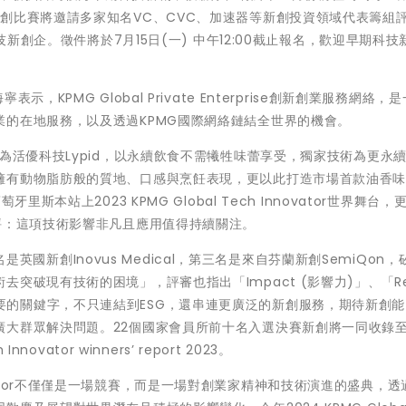
球競賽，此新創比賽將邀請多家知名VC、CVC、加速器等新創投資領域代表籌組
技新創企。徵件將於7月15日(一) 中午12:00截止報名，歡迎早期科技
KPMG Global Private Enterprise創新創業服務網絡，
的在地服務，以及透過KPMG國際網絡鏈結全世界的機會。
為活優科技Lypid，以永續飲食不需犧牲味蕾享受，獨家技術為更永
擁有動物脂肪般的質地、口感與烹飪表現，更以此打造市場首款油香
本站上2023 KPMG Global Tech Innovator世界舞台，
era 講評：這項技術影響非凡且應用值得持續關注。
二名是英國新創Inovus Medical，第三名是來自芬蘭新創SemiQon
突破現有技術的困境」，評審也指出「Impact (影響力)」、「Re
年比賽最重要的關鍵字，不只連結到ESG，還串連更廣泛的新創服務，期待新創
大群眾解決問題。22個國家會員所前十名入選決賽新創將一同收錄至
Innovator winners’ report 2023。
 Innovator不僅僅是一場競賽，而是一場對創業家精神和技術演進的盛典，