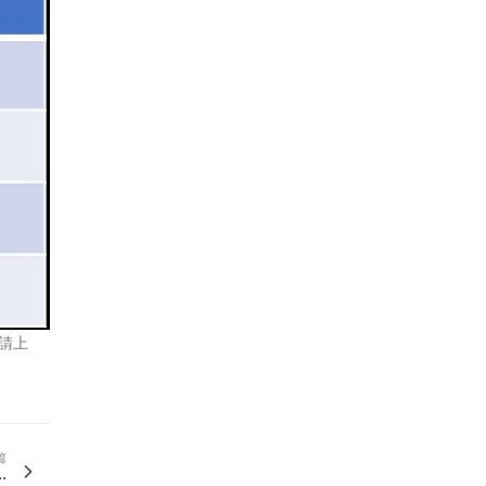
節請上
篇
.