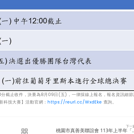
00分截止收件，決賽為8月09日(五)，一律採線上報名，報名資訊細
r 台灣創新科技大賽】活動官網：
https://reurl.cc/WxdEke
查詢。
下一
桃園市真善美聯誼會 113年上半年「..