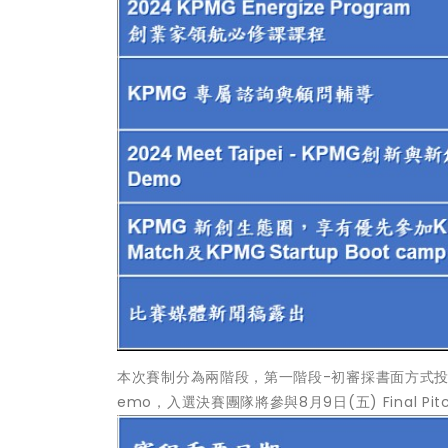
本次賽制分為兩階段，第一階段-初審採書面方式投稿，
emo，入選決賽團隊將參與8月9日(五) Final 