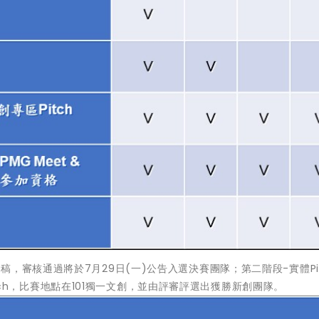
審核通過將於7月29日(一)公告入選決賽團隊；第二階段-實體Pit
Pitch，比賽地點在101獨一文創，並由評審評選出獲勝新創團隊。