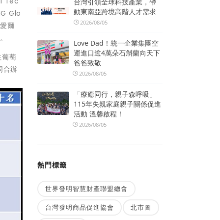
 Tec
台灣引領全球科技產業，帶
動東南亞跨境高階人才需求
 Glo
2026/08/05
、愛爾
國。
Love Dad！統一企業集團空
運進口逾4萬朵石斛蘭向天下
前往葡萄
爸爸致敬
共同合辦
2026/08/05
「療癒同行，親子森呼吸」
115年失親家庭親子關係促進
活動 溫馨啟程！
2026/08/05
熱門標籤
世界發明智慧財產聯盟總會
台灣發明商品促進協會
北市圖