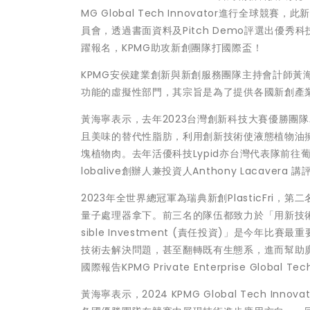
MG Global Tech Innovator進行全
員會，透過書面資料及Pitch Demo評選出優秀科
躍報名，KPMG助攻新創團隊打國際盃！
KPMG安侯建業創新與新創服務團隊主持會計師黃海寧表示，
功能的虛擬性部門，其宗旨是為了提供各國新創產業
黃海寧表示，去年2023台灣創新科技大賽優勝團隊
且美味的替代性脂肪，利用創新技術使液態植物油
塊植物肉。去年活優科技Lypid亦台灣代表隊前往葡萄牙里斯
lobalive創辦人兼投資人Anthony Lacav
2023年全世界總冠軍為瑞典新創PlasticFri，第
量子處理器拿下。前三名的隊伍都致力於「用新技術去
sible Investment (責任投資)」是今
技術去解決問題，甚至翻轉既有生態系，進而幫助廣
國際報告KPMG Private Enterprise Global Tech 
黃海寧表示，2024 KPMG Global Tech