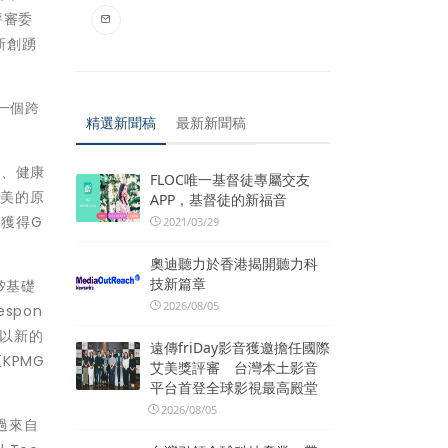
評審委
新創踴
是一個跨
精選新聞稿
最新新聞稿
續、健康
FLOC唯一基督徒專屬交友
味美的原
APP，基督徒的新福音
更獲得G
2021/03/29
奧迪聽力於香港揭開聽力科
技新篇章
，矽基礎
2026/08/05
spon
能以新的
遠傳friDay影音獲邀擔任國際
KPMG
艾美獎評審 台灣本土影音
平台首登全球影視最高殿堂
2026/08/05
透過來自