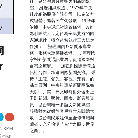
社，是台灣最具影響力的新聞媒
體。 經歷組織改造，1973年中央
社改組為股份有限公司，以企業方
式經營；隨著民主化發展，1996年
依據「中央通訊社設置條例」改制
為財團法人，定位為全民共有的國
家通訊社，獨立超然執行三大法定
任務： ．辦理國內外新聞報導業
同
務，服務大眾傳播媒體。 ．辦理國
家對外新聞通訊業務，促進國際對
r
台灣之瞭解。 ．加強與國際新聞通
訊社合作，增進國際新聞交流。 秉
持「正確、領先、客觀、翔實」的
基本原則，中央社專業新聞團隊每
天以中、英、日文即時對外發出上
千則新聞、照片、圖表、影音與資
訊，是台灣唯一多語文新聞媒體，
服務對象從媒體客戶擴大為閱聽大
眾；從台灣民眾延伸至全球僑胞與
讀者，充分扮演「台灣之眼，世界
 KPM
之窗」。
斯本KP