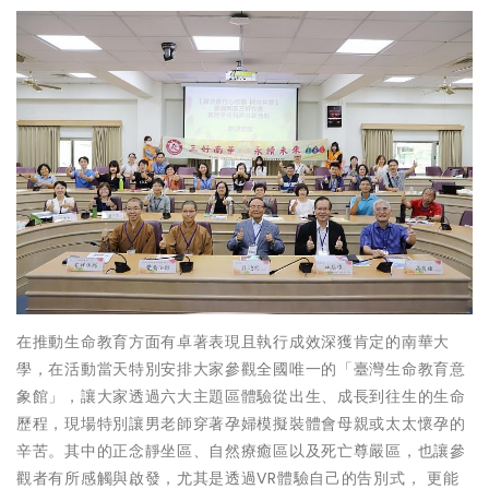
在推動生命教育方面有卓著表現且執行成效深獲肯定的南華大
學，在活動當天特別安排大家參觀全國唯一的「臺灣生命教育意
象館」，讓大家透過六大主題區體驗從出生、成長到往生的生命
歷程，現場特別讓男老師穿著孕婦模擬裝體會母親或太太懷孕的
辛苦。其中的正念靜坐區、自然療癒區以及死亡尊嚴區，也讓參
觀者有所感觸與啟發，尤其是透過VR體驗自己的告別式， 更能