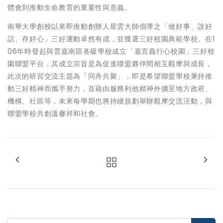
體會到推動生命教育的重要性與意義。
南華大學創校以來即推動創辦人星雲大師倡導之「做好事、說好
話、存好心」三好運動卓然有成，並獲選三好校園典範學校。在1
06年時發起與雲嘉南區各級學校成立「嘉言義行心校園」三好校
園聯盟平台，其成立宗旨是為促進聯盟夥伴間相互觀摩與成長，
此次的研習交流主題為「同舟共聚」，即是希望聯盟學校秉持推
動三好精神而攜手努力，並藉由服務利他精神外擴至地方政府、
機構、社區等，未來每學期也將持續規劃舉辦觀摩交流活動，與
聯盟學校共創溫馨祥和社會。