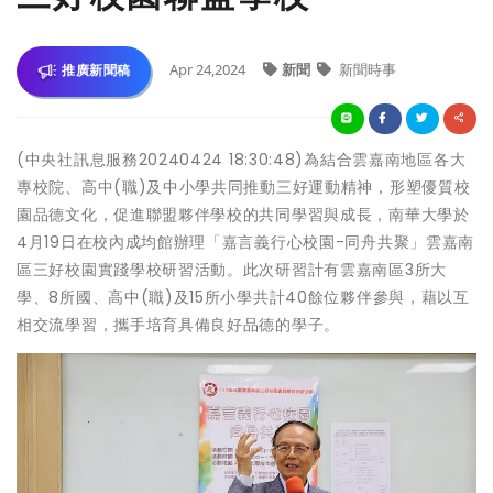
Apr 24,2024
新聞
新聞時事
推廣新聞稿
(中央社訊息服務20240424 18:30:48)為結合雲嘉南地區各大
專校院、高中(職)及中小學共同推動三好運動精神，形塑優質校
園品德文化，促進聯盟夥伴學校的共同學習與成長，南華大學於
4月19日在校內成均館辦理「嘉言義行心校園-同舟共聚」雲嘉南
區三好校園實踐學校研習活動。此次研習計有雲嘉南區3所大
學、8所國、高中(職)及15所小學共計40餘位夥伴參與，藉以互
相交流學習，攜手培育具備良好品德的學子。