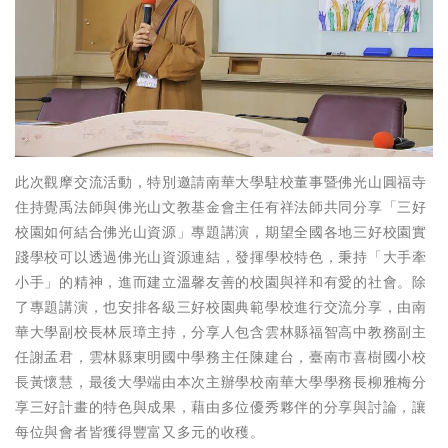
此次觀摩交流活動，特別邀請南華大學駐校董事暨佛光山圓福寺
住持覺禹法師與佛光山文教基金會主任有祥法師共同分享「三好
校園如何結合佛光山資源」專題講演，期望全國各地三好校園實
踐學校可以透過佛光山資源連結，發揮學校特色，秉持「大手牽
小手」的精神，進而建立溫馨友善的校園與祥和有愛的社會。除
了專題講演，也安排各級三好校園典範學校進行交流分享，由南
華大學副校長林辰璋主持，分享人包含雲林縣福智高中教務副主
任謝孟君，雲林縣東明國中學務主任陳建台，臺南市喜樹國小校
長黃懷慧，最後大學端由本次主辦學校南華大學學務長柳雅梅分
享三好計畫的特色與成果，藉由多位優秀夥伴的分享與討論，讓
每位與會者皆獲得豐富又多元的收穫。