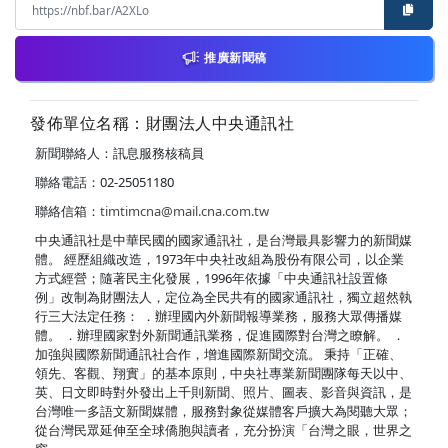
推廣新聞稿
發佈單位名稱：財團法人中央通訊社
新聞聯絡人：訊息服務核稿員
聯絡電話：02-25051180
聯絡信箱：
timtimcna@mail.cna.com.tw
中央通訊社是中華民國的國家通訊社，是台灣最具影響力的新聞媒
體。 經歷組織改造，1973年中央社改組為股份有限公司，以企業
方式經營；隨著民主化發展，1996年依據「中央通訊社設置條
例」改制為財團法人，定位為全民共有的國家通訊社，獨立超然執
行三大法定任務： ．辦理國內外新聞報導業務，服務大眾傳播媒
體。 ．辦理國家對外新聞通訊業務，促進國際對台灣之瞭解。 ．
加強與國際新聞通訊社合作，增進國際新聞交流。 秉持「正確、
領先、客觀、翔實」的基本原則，中央社專業新聞團隊每天以中、
英、日文即時對外發出上千則新聞、照片、圖表、影音與資訊，是
台灣唯一多語文新聞媒體，服務對象從媒體客戶擴大為閱聽大眾；
從台灣民眾延伸至全球僑胞與讀者，充分扮演「台灣之眼，世界之