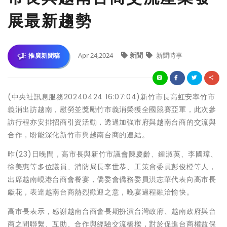
展最新趨勢
Apr 24,2024
新聞
新聞時事
推廣新聞稿
(中央社訊息服務20240424 16:07:04)新竹市長高虹安率竹市
義消出訪越南，慰勞並獎勵竹市義消榮獲全國競賽亞軍，此次參
訪行程亦安排招商引資活動，透過加強市府與越南台商的交流與
合作，盼能深化新竹市與越南台商的連結。
昨(23)日晚間，高市長與新竹市議會陳慶齡、鍾淑英、李國璋、
徐美惠等多位議員、消防局長李世恭、工策會委員彭俊橙等人，
出席越南峴港台商會餐宴，僑委會僑務委員洪志華代表向高市長
獻花，表達越南台商熱烈歡迎之意，晚宴過程融洽愉快。
高市長表示，感謝越南台商會長期扮演台灣政府、越南政府與台
商之間聯繫、互助、合作與經驗交流橋樑，對於促進台商權益保