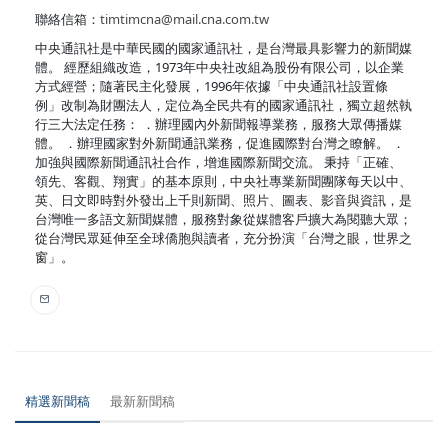
聯絡信箱：
timtimcna@mail.cna.com.tw
中央通訊社是中華民國的國家通訊社，是台灣最具影響力的新聞媒
體。 經歷組織改造，1973年中央社改組為股份有限公司，以企業
方式經營；隨著民主化發展，1996年依據「中央通訊社設置條
例」改制為財團法人，定位為全民共有的國家通訊社，獨立超然執
行三大法定任務： ．辦理國內外新聞報導業務，服務大眾傳播媒
體。 ．辦理國家對外新聞通訊業務，促進國際對台灣之瞭解。 ．
加強與國際新聞通訊社合作，增進國際新聞交流。 秉持「正確、
領先、客觀、翔實」的基本原則，中央社專業新聞團隊每天以中、
英、日文即時對外發出上千則新聞、照片、圖表、影音與資訊，是
台灣唯一多語文新聞媒體，服務對象從媒體客戶擴大為閱聽大眾；
從台灣民眾延伸至全球僑胞與讀者，充分扮演「台灣之眼，世界之
窗」。
精選新聞稿
最新新聞稿