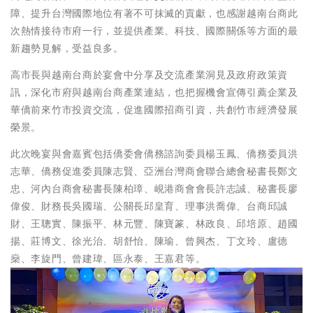
障、提升台灣國際地位有著不可抹滅的貢獻，也感謝越南台商此
次熱情接待市府一行，並提供產業、科技、國際關係等方面的最
新趨勢見解，受益良多。
高市長與越南台商於宴會中分享及交流產業洞見及政府政策資
訊，深化市府與越南台商產業連結，也把握機會宣傳引薦企業及
華僑前來竹市投資交流，促進國際招商引資，共創竹市經濟發展
榮景。
此次晚宴與會嘉賓包括僑委會僑務諮詢委員楊玉鳳、僑務委員洪
志華、僑務促進委員陳志賢、亞洲台灣商會聯合總會秘書長鄭文
忠、河內台商會秘書長陳柏璋、峴港商會會長許志誠、秘書長廖
偉俊、財務長吳國瑞、公關長邱皇育、理事洪喬偉、台商邱誠
財、王聰實、陳振平、林元豐、陳寶篆、林政良、邱培原、趙國
揚、莊博文、徐光治、胡舒怡、陳瑜、曾興杰、丁文玲、盧德
燊、李旋門、曾建瑋、區永泰、王嘉君等。