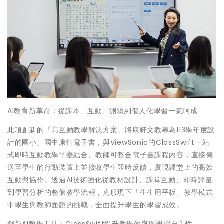
AI教育新革命：從課本、互動、測驗到個人化學習一氣呵成
此項創新的「高互動教學解決方案」將康軒文教專為113學年度設
計的國小、國中康軒電子書，與ViewSonic的ClassSwift一站
式即時互動教學平臺結合。教師可整合電子書課程內容，直接傳
送至學生的行動裝置上並接收學生即時反饋，實現課堂上的高效
互動與協作。透過AI技術強化從教材設計、課堂互動、即時評量
到學習分析的整個教學流程，克服現下「生生用平板」教學模式
中學生與教師面臨的挑戰，全面提升學生的學習成效。