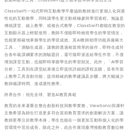
創新AI教學工具：ClassSwift提升教學效率與學習自主性
ClassSwift一站式即時互動教學平臺協助教師進行更個人化與適
性化的互動教學，同時讓學生更主動積極參與學習過程。無論是
傳統課堂、線上教學、或複合式教學，ClassSwift都能在教室的
互動顯示器上輕鬆使用，教師不僅能即時檢視學生的學習情況，
也能更精確地掌握學生的學習成效。其AI教師助理功能具備兩大
工具，「測驗生成器」讓教師透過相當簡單的操作，即時生成符
合各年級課綱要求的測驗題目，還可隨即派送給學生作答，不僅
增加課堂互動，也能即時掌握學生的學習狀況。此外，「AI學習
分析」工具則在課堂結束後立即提供詳細的課程反饋，並有市面
上教學工具首創功能，提供精確的教學建議及步驟，將大幅減少
教師備課時間、達成適性教學。
跨界合作：領先全球、塑造AI教育典範
教育的未來著重在整合創新科技與教學實務，ViewSonic與康軒
文教希望為師生打造更多符合當前教育需求的創新解決方案，讓
教師更專注於教學本身，學生也能在一個更加互動和個人化的學
習環境中茁壯成長。除此之外，此合作展現臺灣推動教育數位轉