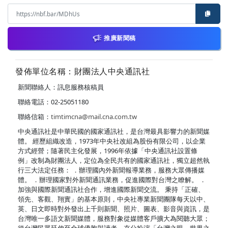
推廣新聞稿
發佈單位名稱：財團法人中央通訊社
新聞聯絡人：訊息服務核稿員
聯絡電話：02-25051180
聯絡信箱：
timtimcna@mail.cna.com.tw
中央通訊社是中華民國的國家通訊社，是台灣最具影響力的新聞媒
體。 經歷組織改造，1973年中央社改組為股份有限公司，以企業
方式經營；隨著民主化發展，1996年依據「中央通訊社設置條
例」改制為財團法人，定位為全民共有的國家通訊社，獨立超然執
行三大法定任務： ．辦理國內外新聞報導業務，服務大眾傳播媒
體。 ．辦理國家對外新聞通訊業務，促進國際對台灣之瞭解。 ．
加強與國際新聞通訊社合作，增進國際新聞交流。 秉持「正確、
領先、客觀、翔實」的基本原則，中央社專業新聞團隊每天以中、
英、日文即時對外發出上千則新聞、照片、圖表、影音與資訊，是
台灣唯一多語文新聞媒體，服務對象從媒體客戶擴大為閱聽大眾；
從台灣民眾延伸至全球僑胞與讀者，充分扮演「台灣之眼，世界之