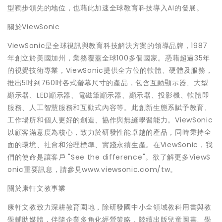
型獨步領先的地位，也藉此加速全球教育科技導入AI的發展。
關於ViewSonic
ViewSonic是全球視訊與教育科技解決方案的領導品牌，1987
年創立於美國加州，業務覆蓋全球100多個國家。憑藉超過35年
的視覺技術專業，ViewSonic提供全方位的軟體、硬體及服務，
推出5吋到760吋各式螢幕尺寸的產品，包含互動顯示器、大型
顯示器、LED顯示器、電磁筆顯示器、顯示器、投影機、軟體即
服務、人工智慧服務和互動式內容等。此創新生態系賦予教育、
工作場所和個人更好的創造、協作與無縫學習能力。ViewSonic
以顧客滿意度為核心，致力於研發性能卓越的產品，同時秉持全
面的環境、社會和治理標準、實踐永續生產。在ViewSonic，我
們的使命是讓客戶 "See the difference"。欲了解更多ViewS
onic重要訊息，請參見www.viewsonic.com/tw。
關於康軒文教事業
康軒文教致力深耕教育園地，除研發國中小全領域教科用書與教
學輔助媒體，伴隨企業多角化經營策略，陸續出版兒童圖書、學