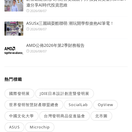
邀分享AI時代投資思維
2026/08/07
ASUSx三麗鷗耍酷聯萌 潮玩開學祭搶抱AI筆電！
2026/08/07
AMD公佈2026年第2季財務報告
2026/08/07
熱門標籤
國際發明展
JDIE日本設計創意暨發明展
世界發明智慧財產聯盟總會
SocialLab
OpView
中國文化大學
台灣發明商品促進協會
北市圖
ASUS
Microchip