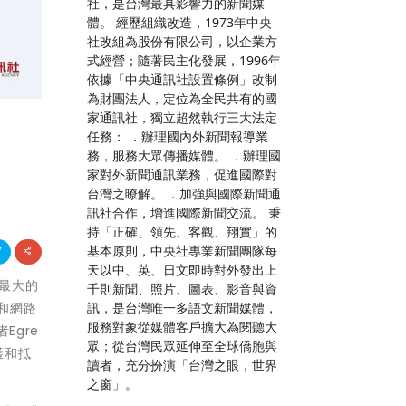
社，是台灣最具影響力的新聞媒
體。 經歷組織改造，1973年中央
社改組為股份有限公司，以企業方
式經營；隨著民主化發展，1996年
依據「中央通訊社設置條例」改制
為財團法人，定位為全民共有的國
家通訊社，獨立超然執行三大法定
任務： ．辦理國內外新聞報導業
務，服務大眾傳播媒體。 ．辦理國
家對外新聞通訊業務，促進國際對
台灣之瞭解。 ．加強與國際新聞通
訊社合作，增進國際新聞交流。 秉
持「正確、領先、客觀、翔實」的
基本原則，中央社專業新聞團隊每
天以中、英、日文即時對外發出上
立最大的
千則新聞、照片、圖表、影音與資
訊，是台灣唯一多語文新聞媒體，
和網路
服務對象從媒體客戶擴大為閱聽大
Egre
眾；從台灣民眾延伸至全球僑胞與
護和抵
讀者，充分扮演「台灣之眼，世界
之窗」。