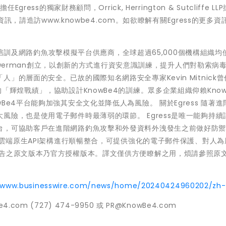
擔任Egress的獨家財務顧問，Orrick, Herrington & Sutcliffe LL
資訊，請造訪www.knowbe4.com。如欲瞭解有關Egress的更多資
安意識培訓及網路釣魚攻擊模擬平台供應商，全球超過65,000個機構組織均
jouwerman創立，以創新的方式進行資安意識訓練，提升人們對勒索病
的層面的安全。已故的國際知名網路安全專家Kevin Mitnick曾
「輝煌戰績」，協助設計KnowBe4的訓練。眾多企業組織仰賴Know
e4平台能夠加強其安全文化並降低人為風險。 關於Egress 隨著進
風險，也是使用電子郵件時最薄弱的環節。 Egress是唯一能夠持續
台，可協助客戶在進階網路釣魚攻擊和外發資料外洩發生之前做好防
用雲端原生API架構進行順暢整合，可提供強化的電子郵件保護、對人
公告之原文版本乃官方授權版本。譯文僅供方便瞭解之用，煩請參照原
//www.businesswire.com/news/home/20240424960202/zh-
e4.com (727) 474-9950 或 PR@KnowBe4.com