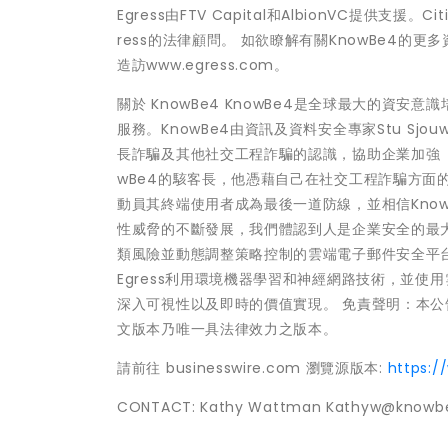
Egress由FTV Capital和AlbionVC提供支援。Citi
ress的法律顧問。 如欲瞭解有關KnowBe4的更多
造訪www.egress.com。
關於 KnowBe4 KnowBe4是全球最大的資
服務。KnowBe4由資訊及資料安全專家Stu S
長詐騙及其他社交工程詐騙的認識，協助企業加強「人」
wBe4的駭客長，他憑藉自己在社交工程詐騙方面的
動員其終端使用者成為最後一道防線，並相信KnowB
性威脅的不斷發展，我們體認到人是企業安全的最大
類風險並動態調整策略控制的雲端電子郵件安全平
Egress利用環境機器學習和神經網路技術，並使
深入可視性以及即時的價值實現。 免責聲明：本
文版本乃唯一具法律效力之版本。
請前往 businesswire.com 瀏覽源版本:
https:
CONTACT: Kathy Wattman Kathyw@knowb