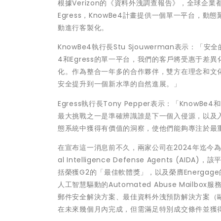
根據Verizon的《資料外洩調查報告》，全球企
Egress，KnowBe4計畫提供一個單一平台
動進行客製化。
KnowBe4執行長Stu Sjouwerman表示
4和Egress的單一平台，我們的客戶將受惠于
化。作為整合一年多的合作夥伴，雙方在理念和文
安全提升到一個新水準的自然進展。」
Egress執行長Tony Pepper表示：「Kno
最大挑戰之一是準確辨識誰是下一個入侵源，以及
態系統中獲得有價值的洞察，使他們能夠專注於最
在宣布這一消息前不久，兩家公司在2024年迄今為止
al Intelligence Defense Agent
括榮獲G2的「最佳軟體獎」，以及榮膺Energag
人工智慧驅動的Automated Abuse Mai
郵件安全解決方案、最佳資料外洩預防解決方案（歐
在未來幾個月內完成，但需滿足特別成交條件並獲