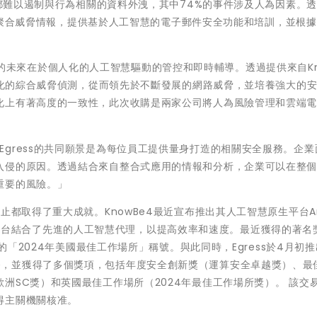
業都難以遏制與行為相關的資料外洩，其中74%的事件涉及人為因素。
，動態聚合威脅情報，提供基於人工智慧的電子郵件安全功能和培訓，並根
：「安全的未來在於個人化的人工智慧驅動的管控和即時輔導。透過提供來自Kn
差異化的綜合威脅偵測，從而領先於不斷發展的網路威脅，並培養強大的
化上有著高度的一致性，此次收購是兩家公司將人為風險管理和雲端
wBe4和Egress的共同願景是為每位員工提供量身打造的相關安全服務。企
入侵的原因。透過結合來自整合式應用的情報和分析，企業可以在整
重要的風險。」
都取得了重大成就。KnowBe4最近宣布推出其人工智慧原生平台Arti
s (AIDA)，該平台結合了先進的人工智慧代理，以提高效率和速度。最近獲得的著
e的「2024年美國最佳工作場所」稱號。與此同時，Egress於4月初
lbox服務，並獲得了多個獎項，包括年度安全創新獎（運算安全卓越獎）、
洲SC獎）和英國最佳工作場所（2024年最佳工作場所獎）。 該交
得主關機關核准。