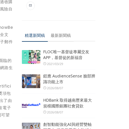
透過收購
據風險自
owBe
安全文
精選新聞稿
最新新聞稿
電子郵件
FLOC唯一基督徒專屬交友
APP，基督徒的新福音
業面臨的
2021/03/29
個網路生
鎧應 AudienceSense 臉部辨
識功能上市
fici
2026/08/07
名獎項包
HDBank 取得越南歷來最大
推出了由
規模國際銀團社會貸款
最佳電子
2026/08/07
易可望
創智動能強化AI與經營雙軸