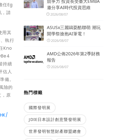
競爭力 投資長受臺大EMBA
P擔任Eg
邀分享AI時代投資思維
訊，請
2026/08/07
ASUSx三麗鷗耍酷聯萌 潮玩
使用其
開學祭搶抱AI筆電！
毒、執行
2026/08/07
任Kno
AMD公佈2026年第2季財務
Be4
報告
階持續
2026/08/07
評估人
禦準備。
為風險的
熱門標籤
文，原
國際發明展
HK/
JDIE日本設計創意暨發明展
世界發明智慧財產聯盟總會