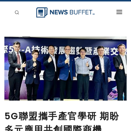
回到首頁
新聞稿分類
登入
刊登
5G聯盟攜手產官學研 期盼
多元應用共創國際商機