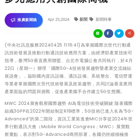
Apr 25,2024
新聞
新聞時事
推廣新聞稿
(中央社訊息服務20240425 11:16:41)為掌握國際次世代行動通
訊技術發展及推動行動通訊技術應用方案，由經濟部產業技術司
指導，臺灣5G垂直應用聯盟、台北市電腦公會共同執行，於4月
22日（星期一）辦理「國際5G-A技術發展趨勢暨產業交流鏈結
座談會」，協助國內資訊設備、通訊設備、系統整合、電信營運
等業者掌握國際次世代技術發展及政策趨勢，共同討論垂直應用
產業面臨的問題與挑戰，促進產業攜手合作建立5G生態圈。
MWC 2024展會觀察國際趨勢 AI為電信技術突破關鍵 隨著國際
組織3GPP在2022年開始制定R18標準，5G技術已進入名為”5G-
Advanced”的第二階段，資訊工業策進會MIC分享從2024年世
界行動通訊大會（Mobile World Congress；MWC）展覽觀
察重點，表示對5G-Advanced商用部署，各國仍持續積極推