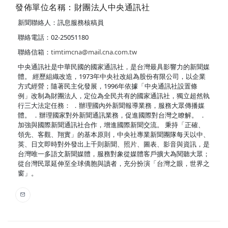
發佈單位名稱：財團法人中央通訊社
新聞聯絡人：訊息服務核稿員
聯絡電話：02-25051180
聯絡信箱：
timtimcna@mail.cna.com.tw
中央通訊社是中華民國的國家通訊社，是台灣最具影響力的新聞媒
體。 經歷組織改造，1973年中央社改組為股份有限公司，以企業
方式經營；隨著民主化發展，1996年依據「中央通訊社設置條
例」改制為財團法人，定位為全民共有的國家通訊社，獨立超然執
行三大法定任務： ．辦理國內外新聞報導業務，服務大眾傳播媒
體。 ．辦理國家對外新聞通訊業務，促進國際對台灣之瞭解。 ．
加強與國際新聞通訊社合作，增進國際新聞交流。 秉持「正確、
領先、客觀、翔實」的基本原則，中央社專業新聞團隊每天以中、
英、日文即時對外發出上千則新聞、照片、圖表、影音與資訊，是
台灣唯一多語文新聞媒體，服務對象從媒體客戶擴大為閱聽大眾；
從台灣民眾延伸至全球僑胞與讀者，充分扮演「台灣之眼，世界之
窗」。