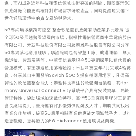
進，而AI成為近年科技和電信領域技術突破的關鍵，期盼臺灣5G
供應鏈廠商能更精確針對市場需求研發產品，同時提醒應完備下
世代通訊環境中的資安風險與需求。
5G專網場域橫跨海陸空 整合軟硬體供應鏈有助產業多元發展 從
全球5G發展趨勢看望國內市場，指標性電信營運商中華電信股份
有限公司、禾薪科技股份有限公司及泰雅科技股份有限公司分享
5G專網落地應用經驗，驗證範疇包含智慧工廠、航港運輸、無人
機巡檢、智慧展演等，中華電信表示現今5G專網採用以租代買的
營運模式，有望加速應用落地驗證；禾薪科技去年7月完成A輪募
資，分享其自主開發的Saviah 5GC支援多種應用場景，具備高
彈性的軟硬體整合能力；泰雅科技專注於軟體開發業務，其Har
mony Universal Connectivity系統平台具有安裝簡單、易於
管理特性，協助場域加速數位轉型。臺灣5G垂直應用聯盟王超群
會長總結提到，臺灣擁有許多優秀供應鏈及人才，期盼共同找出
產業合作契機，提高5G應用相關產業供應鏈之國際競爭力，以打
造更穩健、更具潛力的5G -Advanced應用環境及商機。