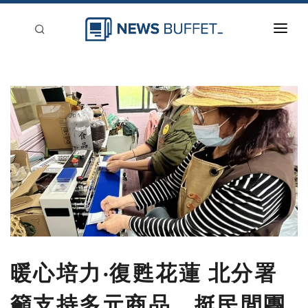
回到首頁
新聞稿分類
登入
刊登
暖心培力‧復甦花蓮 北分署
籲支持多元商品，挺民間團