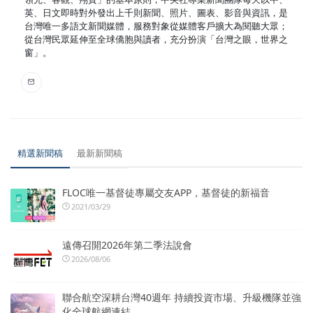
英、日文即時對外發出上千則新聞、照片、圖表、影音與資訊，是
台灣唯一多語文新聞媒體，服務對象從媒體客戶擴大為閱聽大眾；
從台灣民眾延伸至全球僑胞與讀者，充分扮演「台灣之眼，世界之
窗」。
精選新聞稿
最新新聞稿
FLOC唯一基督徒專屬交友APP，基督徒的新福音
2021/03/29
遠傳召開2026年第二季法說會
2026/08/06
聯合航空深耕台灣40週年 持續投資市場、升級機隊並強
化全球航網連結