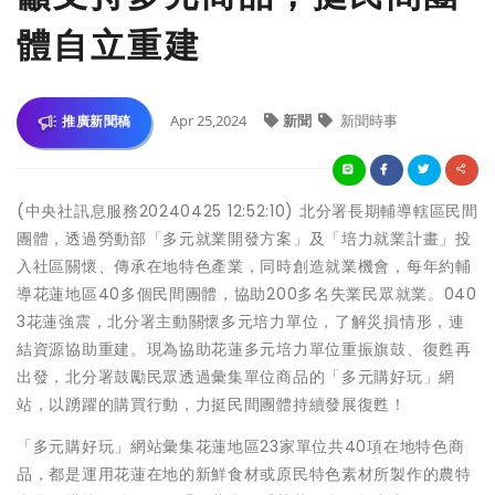
體自立重建
Apr 25,2024
新聞
新聞時事
推廣新聞稿
(中央社訊息服務20240425 12:52:10) 北分署長期輔導轄區民間
團體，透過勞動部「多元就業開發方案」及「培力就業計畫」投
入社區關懷、傳承在地特色產業，同時創造就業機會，每年約輔
導花蓮地區40多個民間團體，協助200多名失業民眾就業。040
3花蓮強震，北分署主動關懷多元培力單位，了解災損情形，連
結資源協助重建。現為協助花蓮多元培力單位重振旗鼓、復甦再
出發，北分署鼓勵民眾透過彙集單位商品的「多元購好玩」網
站，以踴躍的購買行動，力挺民間團體持續發展復甦！
「多元購好玩」網站彙集花蓮地區23家單位共40項在地特色商
品，都是運用花蓮在地的新鮮食材或原民特色素材所製作的農特