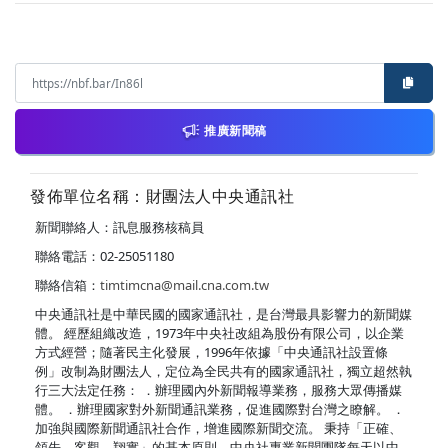
推廣新聞稿
發佈單位名稱：財團法人中央通訊社
新聞聯絡人：訊息服務核稿員
聯絡電話：02-25051180
聯絡信箱：
timtimcna@mail.cna.com.tw
中央通訊社是中華民國的國家通訊社，是台灣最具影響力的新聞媒
體。 經歷組織改造，1973年中央社改組為股份有限公司，以企業
方式經營；隨著民主化發展，1996年依據「中央通訊社設置條
例」改制為財團法人，定位為全民共有的國家通訊社，獨立超然執
行三大法定任務： ．辦理國內外新聞報導業務，服務大眾傳播媒
體。 ．辦理國家對外新聞通訊業務，促進國際對台灣之瞭解。 ．
加強與國際新聞通訊社合作，增進國際新聞交流。 秉持「正確、
領先、客觀、翔實」的基本原則，中央社專業新聞團隊每天以中、