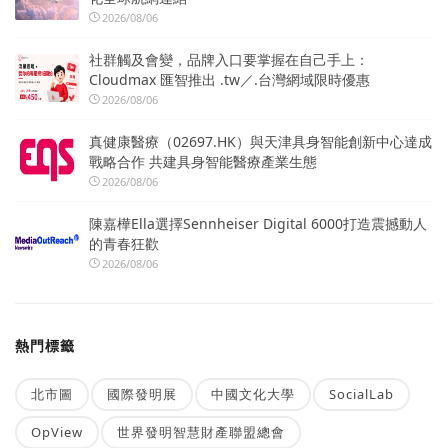
2026/08/06
社群觸及會變，品牌入口要掌握在自己手上：
Cloudmax 匯智推出 .tw／.台灣網域限時優惠
2026/08/06
真健康醫療（02697.HK）與天津具身智能創新中心達成
戰略合作 共建具身智能醫療產業生態
2026/08/06
陳嘉樺Ella選擇Sennheiser Digital 6000打造震撼動人
的青春狂歡
2026/08/06
熱門標籤
北市圖
國際發明展
中國文化大學
SocialLab
OpView
世界發明智慧財產聯盟總會