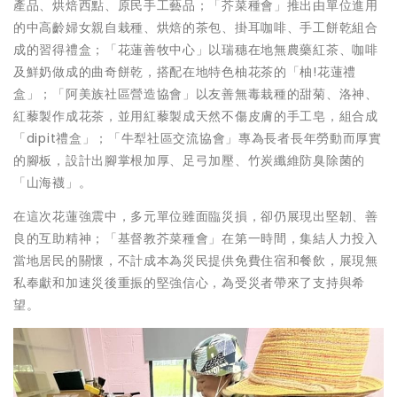
產品、烘焙西點、原民手工藝品；「芥菜種會」推出由單位進用
的中高齡婦女親自栽種、烘焙的茶包、掛耳咖啡、手工餅乾組合
成的習得禮盒；「花蓮善牧中心」以瑞穗在地無農藥紅茶、咖啡
及鮮奶做成的曲奇餅乾，搭配在地特色柚花茶的「柚!花蓮禮
盒」；「阿美族社區營造協會」以友善無毒栽種的甜菊、洛神、
紅藜製作成花茶，並用紅藜製成天然不傷皮膚的手工皂，組合成
「dipit禮盒」；「牛犁社區交流協會」專為長者長年勞動而厚實
的腳板，設計出腳掌根加厚、足弓加壓、竹炭纖維防臭除菌的
「山海襪」。
在這次花蓮強震中，多元單位雖面臨災損，卻仍展現出堅韌、善
良的互助精神；「基督教芥菜種會」在第一時間，集結人力投入
當地居民的關懷，不計成本為災民提供免費住宿和餐飲，展現無
私奉獻和加速災後重振的堅強信心，為受災者帶來了支持與希
望。