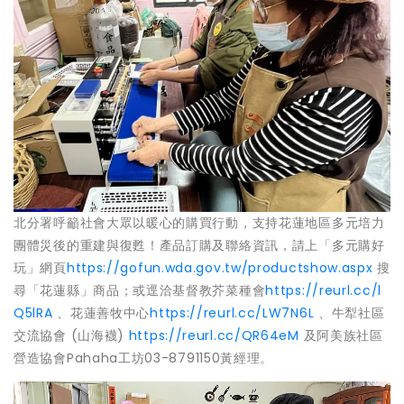
北分署呼籲社會大眾以暖心的購買行動，支持花蓮地區多元培力
團體災後的重建與復甦！產品訂購及聯絡資訊，請上「多元購好
玩」網頁
https://gofun.wda.gov.tw/productshow.aspx
搜
尋「花蓮縣」商品；或逕洽基督教芥菜種會
https://reurl.cc/l
Q5lRA
、花蓮善牧中心
https://reurl.cc/LW7N6L
、牛犁社區
交流協會 (山海襪)
https://reurl.cc/QR64eM
及阿美族社區
營造協會Pahaha工坊03-8791150黃經理。