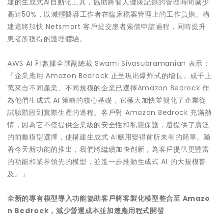
建的生成式AI自動化工具，協助將個人健康記錄的管理時間減少
高達50%，以減輕醫護工作者在臨床檔案管理上的工作負擔。構
建這將加快 Netsmart 客戶提交患者索償申請過程，同時提升
患者所獲得的護理體驗。
AWS AI 和數據全球副總裁 Swami Sivasubramanian 表示：
「企業應用 Amazon Bedrock 正呈現出爆炸式的增長。成千上
萬來自不同產業、不同規模的企業已選擇Amazon Bedrock 作
為他們生成式 AI 策略的核心基礎，它極大加快並簡化了企業從
試驗階段到實際生產的過程。客戶對 Amazon Bedrock 充滿熱
情，因為它不僅提供企業級的安全性和私隱保護，還提供了廣泛
的前瞻模型選擇，使構建生成式 AI應用變得前所未有的簡單。隨
著今天新功能的推出，我們將繼續加快創新，為客戶提供更豐富
的功能和業界領先的模型，並進一步推動生成式 AI 的大規模普
及。」
全新的專有模型導入功能協助客戶將客製化模型整合至
Amazo
n Bedrock
，減少營運成本並加速應用程式開發