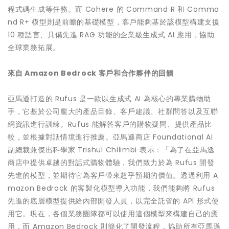
程式碼生成等任務。而 Cohere 的 Command R 和 Comma
nd R+ 模型則是前瞻的基礎模型，客戶能夠基於該模型構建支援
10 種語言、具備先進 RAG 功能的企業級生成式 AI 應用，協助
全球業務拓展。
來自
Amazon Bedrock
客戶和合作夥伴的回饋
亞馬遜打造的 Rufus 是一款以生成式 AI 為核心的專業購物助
手，它基於公司龐大的產品目錄、客戶建議、社群問答以及互聯
網資訊進行訓練。Rufus 能解答客戶的購物疑問、提供產品比
較，並根據對話情境進行推薦。亞馬遜商店 Foundational AI
副總裁兼傑出科學家 Trishul Chilimbi 表示：「為了在亞馬遜
商店中提供卓越的對話式購物體驗，我們致力於為 Rufus 開發
先進的模型，並期待它為客戶帶來超乎預期的價值。透過利用 A
mazon Bedrock 的客製化模型導入功能，我們能夠將 Rufus
先進的底層模型提供給內部開發人員，以完全託管的 API 形式使
用它。現在，各個業務團隊都可以使用這個模型來構建自己的應
用，而 Amazon Bedrock 則簡化了開發流程，協助所有亞馬遜