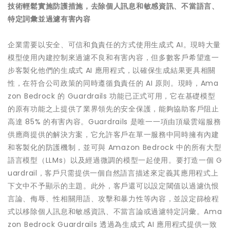
技術輕鬆實施防護措施，去除個人訊息和敏感資訊、不當語言、
特定詞彙並過濾有害內容
企業需要以安全、可信和負責任的方式使用生成式 AI。現時大量
模型使用內建控制來過濾不良和有害內容，但多數客戶希望進一
步客製化他們的生成式 AI 應用程式，以確保生成結果更具相關
性，在符合公司政策的同時遵循負責任的 AI 原則。現時，Ama
zon Bedrock 的 Guardrails 功能已正式可用，它在基礎模型
的原有功能之上提供了業界領先的安全保護，能夠協助客戶阻止
高達 85% 的有害內容。Guardrails 是唯一一項由頂級雲端服務
供應商提供的解決方案，它允許客戶在單一服務中同時擁有內建
和客製化的防護機制，並可與 Amazon Bedrock 中的所有大型
語言模型（LLMs）以及經過微調的模型一起使用。要打造一個 G
uardrail，客戶只需提供一個自然語言描述來定義其應用程式上
下文中不予顯示的主題。此外，客戶還可以設定閾值以過濾仇恨
言論、侮辱、性相關用語、攻擊和暴力性等內容，並設定篩檢程
式以移除個人訊息和敏感資訊、不當言論或過濾特定詞彙。Ama
zon Bedrock Guardrails 透過為生成式 AI 應用程式提供一致