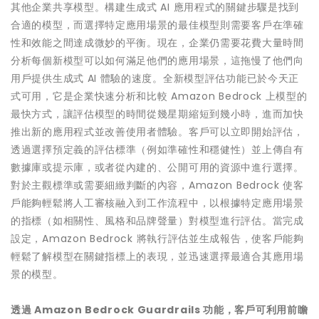
其他企業共享模型。構建生成式 AI 應用程式的關鍵步驟是找到
合適的模型，而選擇特定應用場景的最佳模型則需要客戶在準確
性和效能之間達成微妙的平衡。現在，企業仍需要花費大量時間
分析每個新模型可以如何滿足他們的應用場景，這拖慢了他們向
用戶提供生成式 AI 體驗的速度。全新模型評估功能已於今天正
式可用，它是企業快速分析和比較 Amazon Bedrock 上模型的
最快方式，讓評估模型的時間從幾星期縮短到幾小時，進而加快
推出新的應用程式並改善使用者體驗。客戶可以立即開始評估，
透過選擇預定義的評估標準（例如準確性和穩健性）並上傳自有
數據庫或提示庫，或者從內建的、公開可用的資源中進行選擇。
對於主觀標準或需要細緻判斷的內容，Amazon Bedrock 使客
戶能夠輕鬆將人工審核融入到工作流程中，以根據特定應用場景
的指標（如相關性、風格和品牌聲量）對模型進行評估。當完成
設定，Amazon Bedrock 將執行評估並生成報告，使客戶能夠
輕鬆了解模型在關鍵指標上的表現，並迅速選擇最適合其應用場
景的模型。
透過
Amazon Bedrock Guardrails
功能，客戶可利用前瞻