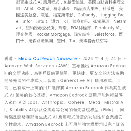
部署生成式 AI 應用程式，包括愛迪達、美國自動資料處理公
司、Aha!、亞馬遜、橋水基金、精品酒店集團、科萊恩、美
國達美航空、電通、福克斯電影、GoDaddy、Hugging Fac
e、Infor、Intuit、通力、KT、律商聯訊、孤獨星球、Netsm
art、紐約證券交易所、輝瑞、PGA錦標賽、Perplexity AI、
理光美國、Rocket Mortgage、瑞安航空、Salesforce、西
門子、湯森路透集團、豐田、Tui、美國聯合航空等
香港 -
Media OutReach Newswire
- 2024 年 4 月 24 日 -
Amazon Web Services（AWS）宣布推出 Amazon Bedroc
k 的全新功能，為客戶提供更簡單、更快捷、更安全的方法協助
開發先進的生成式人工智能（Generative AI）應用程式。目
前，已有成千上萬的用戶選擇將 Amazon Bedrock 作為其生成
式 AI 策略的核心基礎。Amazon Bedrock 讓用戶能夠輕鬆導
入來自 AI21 Labs、Anthropic、Cohere、Meta、Mistral A
I、Stability AI 以及亞馬遜等公司的領先基礎模型（FMs），同
時滿足開發和部署生成式 AI 應用程式所需的功能性和企業級安
全性需求。Amazon Bedrock 上可用的強大模型均以完全託管