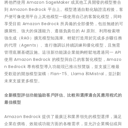
將他們使用 Amazon SageMaker 或其他工具開發的模型整合
到 Amazon Bedrock 平台上。模型透過自動化驗證流程後，客
戶便可像使用平台上其他模型一樣使用自己的客製化模型，同時
享受目前 Amazon Bedrock 所具備的全部優勢，包括無縫的可
擴展性、強大的保護能力、遵循負責任的 AI 原則、利用檢索增
強生成（RAG）擴充模型知識庫、輕鬆打造用於完成多步驟任務
的代理（Agents）、進行微調以持續訓練和優化模型，且無需
管理底層基礎設施。這項新功能讓企業能夠輕鬆地透過同一 API
使用 Amazon Bedrock 的模型與自己的客製化模型，Amazo
n Bedrock 專有模型導入功能現已推出預覽版，並支援三種最
受歡迎的開放模型架構：Flan-T5、Llama 和Mistral，並計劃
未來支援更多模型。
全新模型評估功能協助客戶評估、比較和選擇適合其應用程式的
最佳模型
Amazon Bedrock 提供了最廣泛和業界領先的模型選擇，滿足
企業在價格、效能或功能方面的各種需求，並允許企業獨佔或與