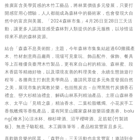
推廣富含美學質感的木竹工藝品，將林業價值多元發展，只要打
開感官用心體驗，人人都能成為森林中的藝術家，也會發現大自
然中的富庶與美麗。「2024森林市集」4月26日至28日三天活
動，讓更多人認識並感受森林對人類提供的多元服務，以珍惜這
得來不易的森林資源。
結合「森森不息美術館」主題，今年森林市集集結超過60攤國產
木、竹材創意商品廠商，現場可見童玩、飾品配件、傢飾、餐具
等上百種優良臺灣木竹製品，更有來自山村的精油、森林蜜、段
木香菇等精緻好物，以及環境友善的料理美食、永續生態旅遊行
程等，各攤商主打創意美學商品，邀請民眾從多元角度發掘自然
之美，展現市集的寓教於樂，包括熊炭吉－台灣黑熊竹炭擴香石
禮盒、巒大杉精油禮盒、解碼山林系列精油產品、土匪山森林香
水、太平山「見晴之森」精油香水、二葉松脂蠟燭、小花炭手工
香氛蠟燭等香氛產品，還有阿里山國家森林遊樂區優惠劵、balu
ng(檜木)沁涼水杯、柳杉啤酒、沼平櫻啤酒、足筋鬆(竹製踏
板)、無患子駱駝梳、木工圓珠筆等，產品相當豐富且多元。
喜歡聽音樂的民眾，「森野台」三天活動也非常豐富！邀請到金