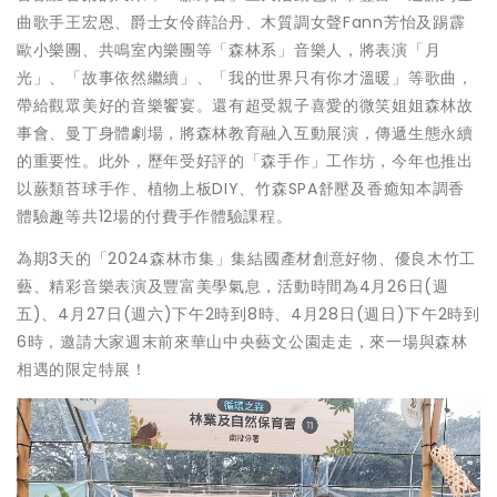
曲歌手王宏恩、爵士女伶薛詒丹、木質調女聲Fann芳怡及踢霹
歐小樂團、共鳴室內樂團等「森林系」音樂人，將表演「月
光」、「故事依然繼續」、「我的世界只有你才溫暖」等歌曲，
帶給觀眾美好的音樂饗宴。還有超受親子喜愛的微笑姐姐森林故
事會、曼丁身體劇場，將森林教育融入互動展演，傳遞生態永續
的重要性。此外，歷年受好評的「森手作」工作坊，今年也推出
以蕨類苔球手作、植物上板DIY、竹森SPA舒壓及香癒知本調香
體驗趣等共12場的付費手作體驗課程。
為期3天的「2024森林市集」集結國產材創意好物、優良木竹工
藝、精彩音樂表演及豐富美學氣息，活動時間為4月26日(週
五)、4月27日(週六)下午2時到8時、4月28日(週日)下午2時到
6時，邀請大家週末前來華山中央藝文公園走走，來一場與森林
相遇的限定特展！