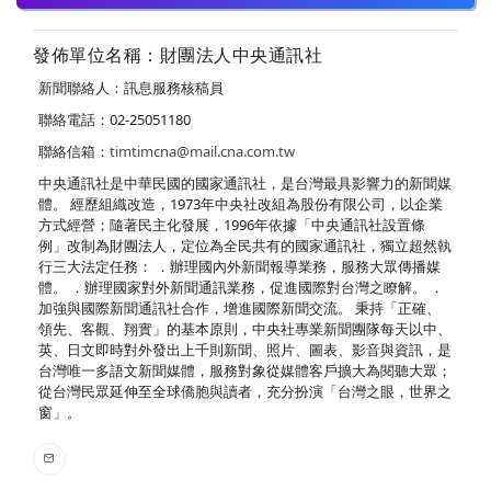
發佈單位名稱：財團法人中央通訊社
新聞聯絡人：訊息服務核稿員
聯絡電話：02-25051180
聯絡信箱：
timtimcna@mail.cna.com.tw
中央通訊社是中華民國的國家通訊社，是台灣最具影響力的新聞媒
體。 經歷組織改造，1973年中央社改組為股份有限公司，以企業
方式經營；隨著民主化發展，1996年依據「中央通訊社設置條
例」改制為財團法人，定位為全民共有的國家通訊社，獨立超然執
行三大法定任務： ．辦理國內外新聞報導業務，服務大眾傳播媒
體。 ．辦理國家對外新聞通訊業務，促進國際對台灣之瞭解。 ．
加強與國際新聞通訊社合作，增進國際新聞交流。 秉持「正確、
領先、客觀、翔實」的基本原則，中央社專業新聞團隊每天以中、
英、日文即時對外發出上千則新聞、照片、圖表、影音與資訊，是
台灣唯一多語文新聞媒體，服務對象從媒體客戶擴大為閱聽大眾；
從台灣民眾延伸至全球僑胞與讀者，充分扮演「台灣之眼，世界之
窗」。