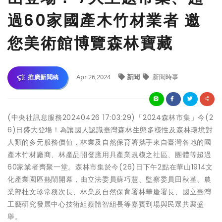
過60家國產木竹材業者 邀
您美術館博覽森林寶藏
Apr 26,2024
新聞
新聞時事
推廣新聞稿
(中央社訊息服務20240426 17:03:29)「2024森林市集」今(2
6)日盛大登場！為讓國人認識臺灣森林生態多樣性及森林環境對
人類的多元服務價值，林業及自然保育署攜手來自臺灣各地的國
產木竹材廠商、林產品開發應用具產業規模之社區、團體等超過
60家業者齊聚一堂。森林市集於今(26)日下午2點在華山1914文
化產業園區熱鬧開幕，由立法委員蘇巧慧、監察委員田秋堇、農
業部杜文珍常務次長、林業及自然保育署林華慶署長、國立臺灣
工藝研究發展中心技術組蔡體智組長等嘉賓到場與民眾共襄盛
舉。