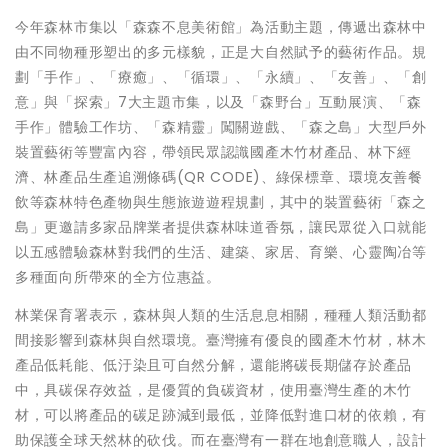
今年森林市集以「森森不息美術館」為活動主題，傳遞出森林中
由不同物種形塑出的多元樣貌，正是大自然賦予的藝術作品。規
劃「手作」、「療癒」、「循環」、「永續」、「友善」、「創
意」與「探索」7大主題市集，以及「森野台」互動展演、「森
手作」體驗工作坊、「森精靈」闖關遊戲、「森之島」大型戶外
裝置藝術等豐富內容，帶領民眾認識國產木竹材產品、林下經
濟、林產品生產追溯條碼(QR CODE)、綠保標章、環境友善餐
飲等森林特色產物與生態旅遊遊程規劃，其中的裝置藝術「森之
島」更邀請多家品牌業者提供森林味道香氛，讓民眾從入口就能
以五感體驗森林對我們的生活、建築、家居、育樂、心靈陶冶等
多種面向所帶來的全方位惠益。
林業保育署表示，森林與人類的生活息息相關，種種人類活動都
間接影響到森林與自然環境。臺灣擁有優良的國產木竹材，林木
產品低耗能、低汙染且可自然分解，還能將碳長期儲存於產品
中，具碳保存效益，是優質的負碳資材，使用臺灣生產的木竹
材，可以將產品的碳足跡減到最低，並降低對進口材的依賴，有
助保護全球天然林的砍伐。而在臺灣有一群在地創意職人，設計