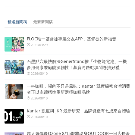
精選新聞稿
最新新聞稿
FLOC唯一基督徒專屬交友APP，基督徒的新福音
2021/03/29
石墨點穴最快解法GenerStand推「生物能電池」一機
多用健康兼顧能源韌性！募資將啟動填問卷抽好禮
2026/08/10
一杯咖啡，喝的不只是風味：Kantar 凱度揭密台灣消費
者正以永續標準重新選擇咖啡品牌
2026/08/10
Kantar 凱度與 JKR 最新研究 : 品牌資產有七成來自體驗
2026/08/10
超人氣偶像Ozone 8/15即將現身OUTDOOR一日店長浪