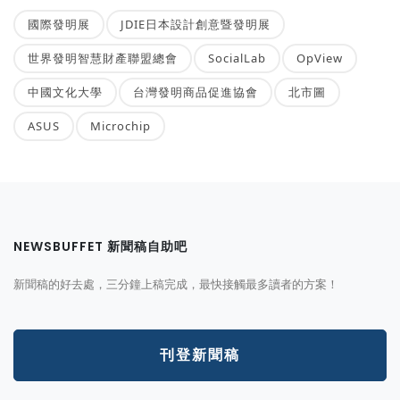
國際發明展
JDIE日本設計創意暨發明展
世界發明智慧財產聯盟總會
SocialLab
OpView
中國文化大學
台灣發明商品促進協會
北市圖
ASUS
Microchip
NEWSBUFFET 新聞稿自助吧
新聞稿的好去處，三分鐘上稿完成，最快接觸最多讀者的方案！
刊登新聞稿