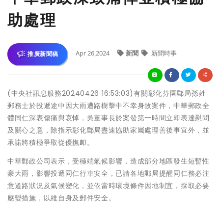
助處理
Apr 26,2024
新聞
新聞時事
推廣新聞稿
(中央社訊息服務20240426 16:53:03)有關彰化芬園郵局孫姓
郵務士於投遞途中因大雨遭路樹擊中不幸身故案件，中華郵政全
體同仁深表傷痛與哀悼，吳董事長於案發第一時間立即表達慰問
及關心之意，除指示彰化郵局盡速協助家屬處理善後事宜外，並
承諾將積極爭取從優撫卹。
中華郵政公司表示，受極端氣候影響，造成部分地區發生短暫性
豪大雨，影響投遞同仁行車安全，已請各地郵局提醒同仁務必注
意道路狀況及氣候變化，並依當時環境條件因地制宜，採取必要
應變措施，以維自身及郵件安全。