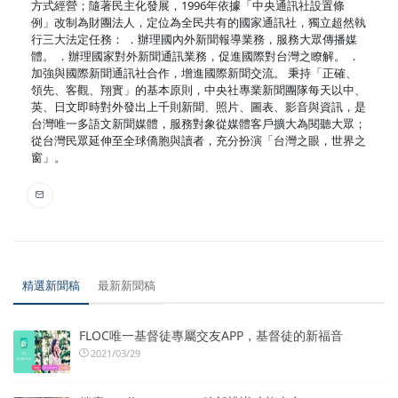
方式經營；隨著民主化發展，1996年依據「中央通訊社設置條
例」改制為財團法人，定位為全民共有的國家通訊社，獨立超然執
行三大法定任務： ．辦理國內外新聞報導業務，服務大眾傳播媒
體。 ．辦理國家對外新聞通訊業務，促進國際對台灣之瞭解。 ．
加強與國際新聞通訊社合作，增進國際新聞交流。 秉持「正確、
領先、客觀、翔實」的基本原則，中央社專業新聞團隊每天以中、
英、日文即時對外發出上千則新聞、照片、圖表、影音與資訊，是
台灣唯一多語文新聞媒體，服務對象從媒體客戶擴大為閱聽大眾；
從台灣民眾延伸至全球僑胞與讀者，充分扮演「台灣之眼，世界之
窗」。
精選新聞稿
最新新聞稿
FLOC唯一基督徒專屬交友APP，基督徒的新福音
2021/03/29