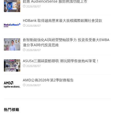
鎧應 AudienceSense 臉部辨識功能上市
2026/08/07
HDBank 取得越南歷來最大規模國際銀團社會貸款
2026/08/07
創智動能強化AI與經營雙軸競爭力 投資長受臺大EMBA
邀分享AI時代投資思維
2026/08/07
ASUSx三麗鷗耍酷聯萌 潮玩開學祭搶抱AI筆電！
2026/08/07
AMD公佈2026年第2季財務報告
2026/08/07
熱門標籤