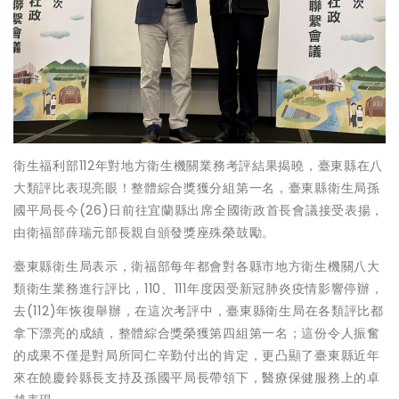
衛生福利部112年對地方衛生機關業務考評結果揭曉，臺東縣在八
大類評比表現亮眼！整體綜合獎獲分組第一名，臺東縣衛生局孫
國平局長今(26)日前往宜蘭縣出席全國衛政首長會議接受表揚，
由衛福部薛瑞元部長親自頒發獎座殊榮鼓勵。
臺東縣衛生局表示，衛福部每年都會對各縣市地方衛生機關八大
類衛生業務進行評比，110、111年度因受新冠肺炎疫情影響停辦，
去(112)年恢復舉辦，在這次考評中，臺東縣衛生局在各類評比都
拿下漂亮的成績，整體綜合獎榮獲第四組第一名；這份令人振奮
的成果不僅是對局所同仁辛勤付出的肯定，更凸顯了臺東縣近年
來在饒慶鈴縣長支持及孫國平局長帶領下，醫療保健服務上的卓