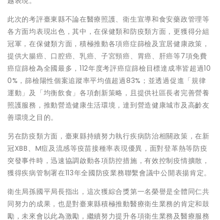
越表現。
此次的考評臺東縣不論在醫療照護、衛生宣導和食安藥政管理等
各方面均表現出色，其中，在保健類和防疫類方面，更獲得分組
冠軍，在保健類方面，積極推動各項癌症篩檢及宜居健康政策，
提供大腸癌、口腔癌、乳癌、子宮頸癌、胃癌、肝癌等7項免費
癌症篩檢為全國最多，112年度考評癌症篩檢目標達成率皆超過10
0%，篩檢陽性個案追蹤率平均值超過83%；並透過促進「規律
運動」及「均衡飲食」各項創新策略，且提供社區長者完善營養
照護服務，推動營造健康生活環境，達到營造健康城市及高齡友
善環境之目的。
另在防疫類方面，臺東縣持續努力執行疾病防治相關政策，在新
冠XBB、M痘及流感等疫苗接種率表現優異，面對登革熱等防疫
突發事件時，迅速協調啟動各項防控措施，有效控制疫情擴散，
獲得疾病管制署在113年全國防疫業務聯繫會議中公開表揚肯定。
衛生局孫國平局長指出，這次獲綜合獎第一名榮譽是全體同仁共
同努力的成果，也是對臺東縣積極推動醫療衛生業務的肯定和鼓
勵，未來會以此為激勵，繼續努力提升各項衛生業務及醫療服務