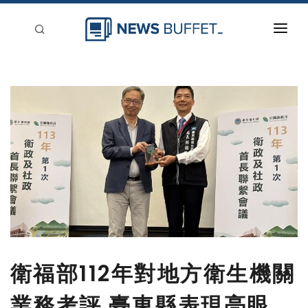
回到首頁
新聞稿分類
登入
刊登
衛福部112年對地方衛生機關
業務考評 臺東縣表現亮眼