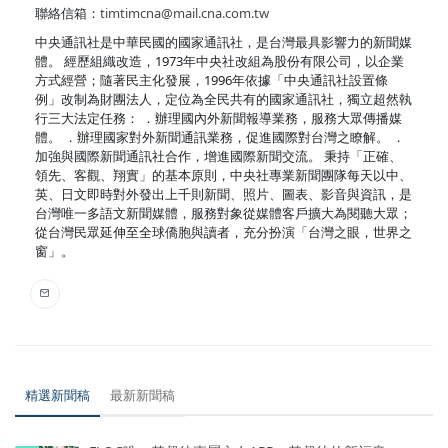
聯絡信箱：
timtimcna@mail.cna.com.tw
中央通訊社是中華民國的國家通訊社，是台灣最具影響力的新聞媒
體。 經歷組織改造，1973年中央社改組為股份有限公司，以企業
方式經營；隨著民主化發展，1996年依據「中央通訊社設置條
例」改制為財團法人，定位為全民共有的國家通訊社，獨立超然執
行三大法定任務： ．辦理國內外新聞報導業務，服務大眾傳播媒
體。 ．辦理國家對外新聞通訊業務，促進國際對台灣之瞭解。 ．
加強與國際新聞通訊社合作，增進國際新聞交流。 秉持「正確、
領先、客觀、翔實」的基本原則，中央社專業新聞團隊每天以中、
英、日文即時對外發出上千則新聞、照片、圖表、影音與資訊，是
台灣唯一多語文新聞媒體，服務對象從媒體客戶擴大為閱聽大眾；
從台灣民眾延伸至全球僑胞與讀者，充分扮演「台灣之眼，世界之
窗」。
精選新聞稿
最新新聞稿