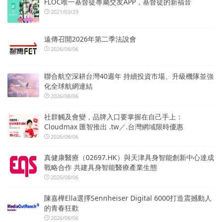
FLOC唯一基督徒專屬交友APP，基督徒的新福音
2021/03/29
遠傳召開2026年第二季法說會
2026/08/06
聯合航空深耕台灣40週年 持續投資市場、升級機隊並強
化全球航網連結
2026/08/06
社群觸及會變，品牌入口要掌握在自己手上：
Cloudmax 匯智推出 .tw／.台灣網域限時優惠
2026/08/06
真健康醫療（02697.HK）與天津具身智能創新中心達成
戰略合作 共建具身智能醫療產業生態
2026/08/06
陳嘉樺Ella選擇Sennheiser Digital 6000打造震撼動人
的青春狂歡
2026/08/06