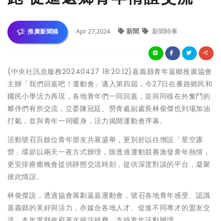
Apr 27,2024
新聞
新聞時事
推廣新聞稿
(中央社訊息服務20240427 18:20:12)嘉義縣青年返鄉推廣協會
主辦「我們回嘉吧！運動會」邁入第四屆，今27日在番路鄉民和
國民小學活力再現，各地青年們一同回嘉，並與同樣在外奮鬥的
夥伴們有所交流，立委陳冠廷、勞青處副處長林俊傑也到場加油
打氣，並與青年一同暖身，活力揭開運動會序幕。
活動號召百餘位青年朋友共襄盛舉，更別於以往增設「星空露
營」環節以兩天一夜方式辦理，除透過運動競賽激發青年熱情，
更安排療癒晚會提供靜態交流時刻，提供深度對談的平台，凝聚
彼此情誼。
林俊傑說，透過協會籌劃返嘉運動會，號召各地青年感受、認識
嘉義縣的美好與活力，亦媒合各地人才、促進不同專才的盟友交
流，本年度縣政府再次挹注經費，支持青年活動辦理。