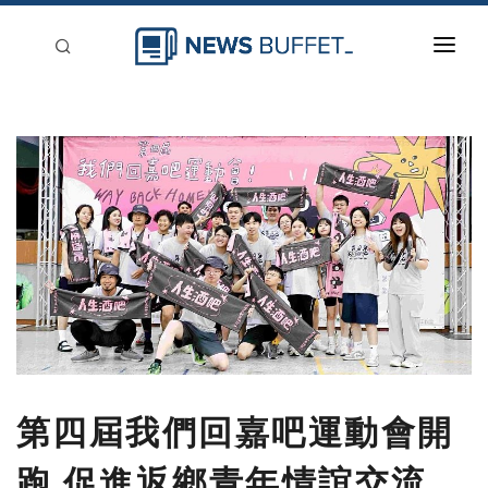
回到首頁
新聞稿分類
登入
刊登
第四屆我們回嘉吧運動會開
跑 促進返鄉青年情誼交流