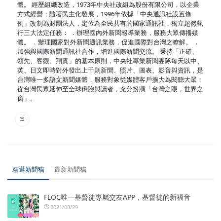
體。 經歷組織改造，1973年中央社改組為股份有限公司，以企業
方式經營；隨著民主化發展，1996年依據「中央通訊社設置條
例」改制為財團法人，定位為全民共有的國家通訊社，獨立超然執
行三大法定任務： ．辦理國內外新聞報導業務，服務大眾傳播媒
體。 ．辦理國家對外新聞通訊業務，促進國際對台灣之瞭解。 ．
加強與國際新聞通訊社合作，增進國際新聞交流。 秉持「正確、
領先、客觀、翔實」的基本原則，中央社專業新聞團隊每天以中、
英、日文即時對外發出上千則新聞、照片、圖表、影音與資訊，是
台灣唯一多語文新聞媒體，服務對象從媒體客戶擴大為閱聽大眾；
從台灣民眾延伸至全球僑胞與讀者，充分扮演「台灣之眼，世界之
窗」。
精選新聞稿
最新新聞稿
FLOC唯一基督徒專屬交友APP，基督徒的新福音
2021/03/29