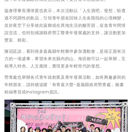
協會理事長潘瑋茵也表示，本次活動以「人生酒吧」發想，盼透
過不同調性的飲品，引領青年朋友回味人生各階段的心境轉變，
並於夜空下分享彼此返鄉或在異地生活的酸苦甜，促進青年間情
誼交流，也特別感謝縣府勞工暨青年發展處的支持，讓活動更加
豐富、精彩。
陳冠廷說，看到很多嘉義縣年輕夥伴參加運動會，是很正面有活
力的一場盛事，希望未來在縣內的山、海區都可以一起舉辦，互
相導入特色、人文風情，實現更多年輕世代的發想。
勞青處也舉辦各式青年就創業及青年發展活動，如有興趣參與的
年輕朋友，請持續追蹤「有青嘉大聲-嘉義縣政府勞青處」臉書
粉絲專頁或Instagram資訊。