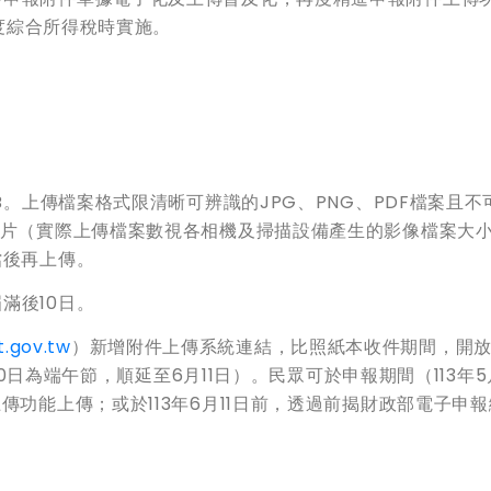
年度綜合所得稅時實施。
B。上傳檔案格式限清晰可辨識的JPG、PNG、PDF檔案且不
相片（實際上傳檔案數視各相機及掃描設備產生的影像檔案大
檔後再上傳。
滿後10日。
t.gov.tw
）新增附件上傳系統連結，比照紙本收件期間，開
月10日為端午節，順延至6月11日）。民眾可於申報期間（113年5
傳功能上傳；或於113年6月11日前，透過前揭財政部電子申