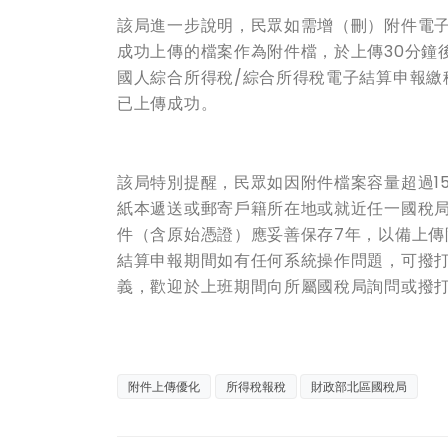
該局進一步說明，民眾如需增（刪）附件電
成功上傳的檔案作為附件檔，於上傳30分鐘
國人綜合所得稅/綜合所得稅電子結算申報繳
已上傳成功。
該局特別提醒，民眾如因附件檔案容量超過15
紙本遞送或郵寄戶籍所在地或就近任一國稅
件（含原始憑證）應妥善保存7年，以備上
結算申報期間如有任何系統操作問題，可撥打0
義，歡迎於上班期間向所屬國稅局詢問或撥打國稅
附件上傳優化
所得稅報稅
財政部北區國稅局