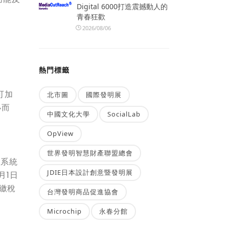
Digital 6000打造震撼動人的
青春狂歡
2026/08/06
熱門標籤
可加
北市圖
國際發明展
小而
中國文化大學
SocialLab
OpView
世界發明智慧財產聯盟總會
放系統
JDIE日本設計創意暨發明展
月1日
報繳稅
台灣發明商品促進協會
Microchip
永春分館