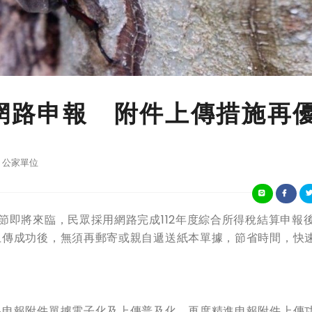
稅網路申報 附件上傳措施再
公家單位
節即將來臨，民眾採用網路完成112年度綜合所得稅結算申報
上傳成功後，無須再郵寄或親自遞送紙本單據，節省時間，快
路申報附件單據電子化及上傳普及化，再度精進申報附件上傳