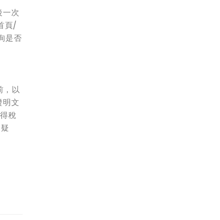
後一次
首頁/
詢是否
前，以
證明文
所得稅
務疑