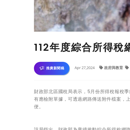
112年度綜合所得
Apr 27,2024
政府與教育
推廣新聞稿
財政部北區國稅局表示，5月份所得稅報稅季
有應檢附單據，可透過網路傳送附件檔案，
便。
該局指出，財政部為賡續推動綜合所得稅網