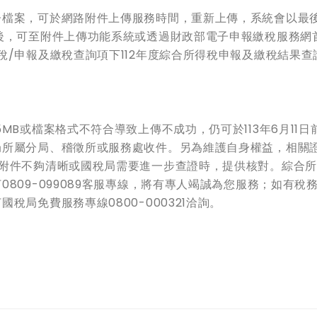
子檔案，可於網路附件上傳服務時間，重新上傳，系統會以最
後，可至附件上傳功能系統或透過財政部電子申報繳稅服務網
稅/申報及繳稅查詢項下112年度綜合所得稅申報及繳稅結果查
MB或檔案格式不符合導致上傳不成功，仍可於113年6月11日
局所屬分局、稽徵所或服務處收件。另為維護自身權益，相關
傳附件不夠清晰或國稅局需要進一步查證時，提供核對。綜合
809-099089客服專線，將有專人竭誠為您服務；如有稅
局免費服務專線0800-000321洽詢。