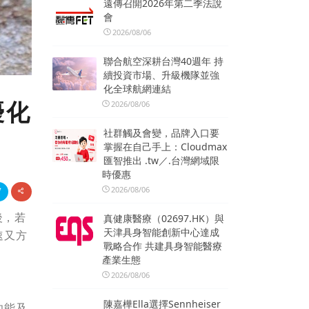
遠傳召開2026年第二季法說
會
2026/08/06
聯合航空深耕台灣40週年 持
續投資市場、升級機隊並強
化全球航網連結
優化
2026/08/06
社群觸及會變，品牌入口要
掌握在自己手上：Cloudmax
匯智推出 .tw／.台灣網域限
時優惠
2026/08/06
後，若
真健康醫療（02697.HK）與
天津具身智能創新中心達成
速又方
戰略合作 共建具身智能醫療
產業生態
2026/08/06
陳嘉樺Ella選擇Sennheiser
功能及