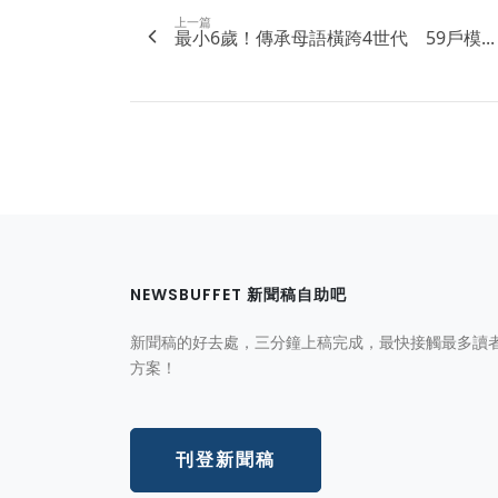
上一篇
最小6歲！傳承母語橫跨4世代 59戶模...
NEWSBUFFET 新聞稿自助吧
新聞稿的好去處，三分鐘上稿完成，最快接觸最多讀
方案！
刊登新聞稿