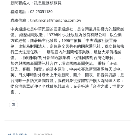
新聞聯絡人：訊息服務核稿員
聯絡電話：02-25051180
聯絡信箱：
timtimcna@mail.cna.com.tw
中央通訊社是中華民國的國家通訊社，是台灣最具影響力的新聞媒
體。 經歷組織改造，1973年中央社改組為股份有限公司，以企業
方式經營；隨著民主化發展，1996年依據「中央通訊社設置條
例」改制為財團法人，定位為全民共有的國家通訊社，獨立超然執
行三大法定任務： ．辦理國內外新聞報導業務，服務大眾傳播媒
體。 ．辦理國家對外新聞通訊業務，促進國際對台灣之瞭解。 ．
加強與國際新聞通訊社合作，增進國際新聞交流。 秉持「正確、
領先、客觀、翔實」的基本原則，中央社專業新聞團隊每天以中、
英、日文即時對外發出上千則新聞、照片、圖表、影音與資訊，是
台灣唯一多語文新聞媒體，服務對象從媒體客戶擴大為閱聽大眾；
從台灣民眾延伸至全球僑胞與讀者，充分扮演「台灣之眼，世界之
窗」。