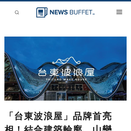
回到首頁
新聞稿分類
登入
刊登
「台東波浪屋」品牌首亮
相！結合建築輪廓、山巒、