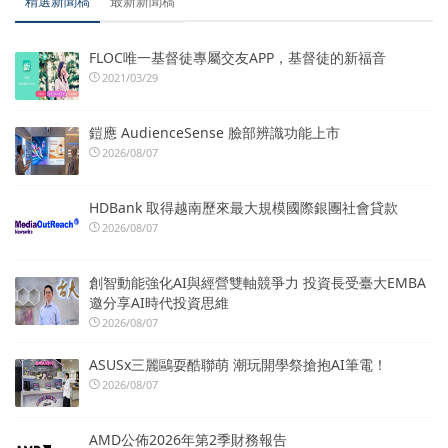
精選新聞稿
最新新聞稿
FLOC唯一基督徒專屬交友APP，基督徒的新福音
2021/03/29
鎧應 AudienceSense 臉部辨識功能上市
2026/08/07
HDBank 取得越南歷來最大規模國際銀團社會貸款
2026/08/07
創智動能強化AI與經營雙軸競爭力 投資長受臺大EMBA
邀分享AI時代投資思維
2026/08/07
ASUSx三麗鷗耍酷聯萌 潮玩開學祭搶抱AI筆電！
2026/08/07
AMD公佈2026年第2季財務報告