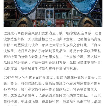
位於鐵花商圈的台東原創館波浪屋，以50個貨櫃組合而成，結合
波浪造型外觀，天頂設計概念取自山與海意象，七種顏色馬賽克
拼貼出蔚藍洋流的波浪，象徵七大原住民族群交會於此。「台東
波浪屋」近日首次發表形象識別系統品牌，呼應台東縣政府重整
舊站特區的整體方針及提升使用效益，「台東波浪屋」導入城市
品牌與設計策略，打造全新形象識別系統，為區域營運更新計畫
揭開序幕，讓舊城新生打造台東慢經濟城市形象。
2017年設立的台東原創館波浪屋，吸睛的建築外觀透過媒介，工
藝、美食、行銷體驗活動，讓原民傳統文化在波浪屋商場不斷向
外界傳遞，吸引多家原住民手作原創商品店、特色餐飲業者入
駐，成為原創新聚落，也是認識原住民文化的重要據點。「台東
舊站特區」串連波浪屋、鐵道藝術村、轉運站和東東市等，是遊