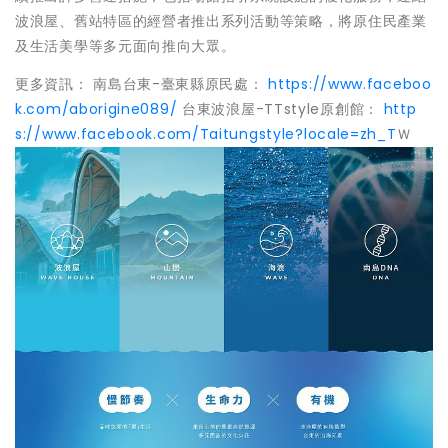
波浪屋、舊站特區的經營者推出系列活動等策略，將原住民產業
及生活美學等多元面向推向大眾。
更多資訊： 南島台東-臺東縣原民處：
https://www.faceboo
k.com/aborigine089/
台東波浪屋-TTstyle原創館：
http
s://www.facebook.com/Taitungstyle?locale=zh_T
Ｗ