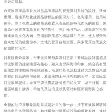
客必訪景點。
台東波浪屋品牌首次以從品牌標誌到視覺識別系統的設計、延伸
應用，透過系統化建置品牌標誌的呈現方式、色彩運用、使用範
例等。除了視覺上的線條感在置入南島民族轉化而來的圖樣，象
微原住民族在南島文化的特殊性，設計極具巧思，讓簡潔的視覺
傳達兼具文化內涵，充滿韻律美感的標誌吸引目光，使人感受到
台東悠閒的緩慢節奏、土地的豐富自然資源、與多元原住民族文
化激盪的活力。
縣長饒慶鈴表示，台東波浪屋形象識別更新主要標誌設計靈感是
以波浪屋的建築輪廓為核心，融入山巒與海浪印象，結合具有豐
富層次與律動感的極簡線條，漸層的藍色流動連結大眾對台東最
直觀而熟悉的波浪輪廓，象徵廣闊太平洋與晴朗天空，加深民眾
對波浪屋記憶，未來品牌視覺設計將應用於文宣、城市行銷、周
邊區域指引牌識，帶給民眾波浪屋以及舊站特區新視野與心感
動。
全新的波浪屋形象識別系統是計畫的第一步，接下來波浪屋將陸
續推出許多營運措施，包括場館指引系統設施的優化服務，連結