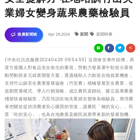
業婦女變身蔬果農藥檢驗員
Apr 29,2024
新聞
新聞時事
推廣新聞稿
(中央社訊息服務20240429 09:54:55) 近期食安事件頻傳，再
度引發國人對食品安全衛生的重視，勞動力發展署中彰投分署推
動勞動部多元就業開發方案，透過補助人力創造在地就業機會，
支持竹山鎮安全農業發展協會（竹安農）積極發展安全農業，從
規劃營運模式、導入行銷策略、成立農民直銷站、建立蔬果農藥
殘留快速檢驗室，乃至培訓在地失業婦女變身為檢驗員，替消費
者把關並提供消費者安心購買的管道，讓農民「種的安心」、民
眾「吃的安心」，也為在地農業及鄉民就業帶來新的發展契機。