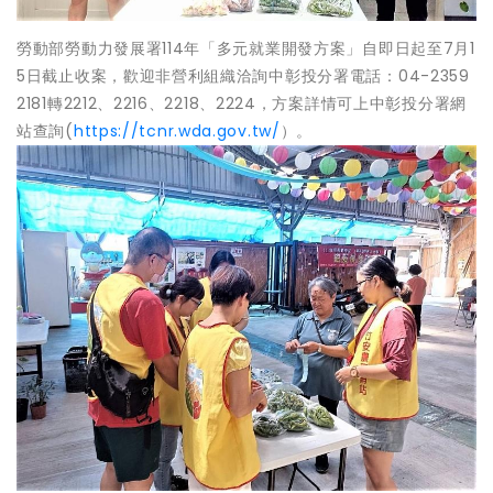
勞動部勞動力發展署114年「多元就業開發方案」自即日起至7月1
5日截止收案，歡迎非營利組織洽詢中彰投分署電話：04-2359
2181轉2212、2216、2218、2224，方案詳情可上中彰投分署網
站查詢(
https://tcnr.wda.gov.tw/
）。