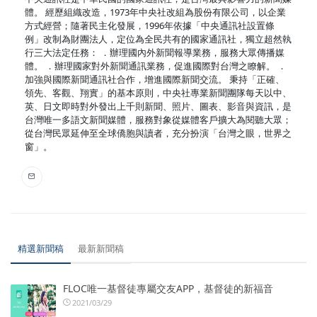
體。 經歷組織改造，1973年中央社改組為股份有限公司，以企業
方式經營；隨著民主化發展，1996年依據「中央通訊社設置條
例」改制為財團法人，定位為全民共有的國家通訊社，獨立超然執
行三大法定任務： ．辦理國內外新聞報導業務，服務大眾傳播媒
體。 ．辦理國家對外新聞通訊業務，促進國際對台灣之瞭解。 ．
加強與國際新聞通訊社合作，增進國際新聞交流。 秉持「正確、
領先、客觀、翔實」的基本原則，中央社專業新聞團隊每天以中、
英、日文即時對外發出上千則新聞、照片、圖表、影音與資訊，是
台灣唯一多語文新聞媒體，服務對象從媒體客戶擴大為閱聽大眾；
從台灣民眾延伸至全球僑胞與讀者，充分扮演「台灣之眼，世界之
窗」。
精選新聞稿
最新新聞稿
FLOC唯一基督徒專屬交友APP，基督徒的新福音
2021/03/29