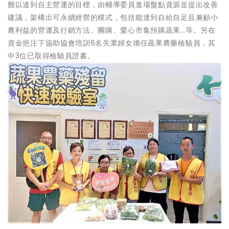
難以達到自主營運的目標，由輔導委員進場盤點資源並提出改善
建議，架構出可永續經營的模式，包括能達到自給自足且兼顧小
農利益的營運及行銷方法、團購、愛心市集預購蔬果…等。另在
資金挹注下協助協會培訓6名失業婦女擔任蔬果農藥檢驗員，其
中3位已取得檢驗員證書。