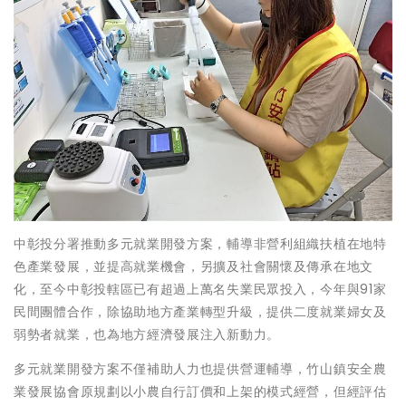
中彰投分署推動多元就業開發方案，輔導非營利組織扶植在地特
色產業發展，並提高就業機會，另擴及社會關懷及傳承在地文
化，至今中彰投轄區已有超過上萬名失業民眾投入，今年與91家
民間團體合作，除協助地方產業轉型升級，提供二度就業婦女及
弱勢者就業，也為地方經濟發展注入新動力。
多元就業開發方案不僅補助人力也提供營運輔導，竹山鎮安全農
業發展協會原規劃以小農自行訂價和上架的模式經營，但經評估