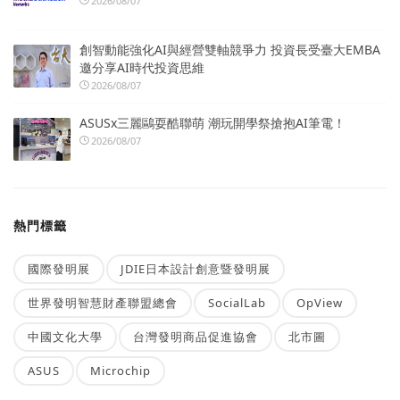
2026/08/07
創智動能強化AI與經營雙軸競爭力 投資長受臺大EMBA
邀分享AI時代投資思維
2026/08/07
ASUSx三麗鷗耍酷聯萌 潮玩開學祭搶抱AI筆電！
2026/08/07
熱門標籤
國際發明展
JDIE日本設計創意暨發明展
世界發明智慧財產聯盟總會
SocialLab
OpView
中國文化大學
台灣發明商品促進協會
北市圖
ASUS
Microchip