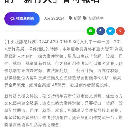
Apr 29,2024
新聞
新聞時事
推廣新聞稿
(中央社訊息服務20240429 09:59:30)又到了一年一度「202
4新竹美展」徵件活動的時節，本年度參賽資格有重大變革!為鼓
勵藝術人才創作，擴大徵件對象，舉凡出生或「曾經」設籍、居
住、就學、就業於新竹縣、市之藝術創作者皆可以報名參賽，創
作類別有東方媒材類、書法篆刻類、工藝設計類、西方媒材類、
影像暨數位內容科技媒體類及立體暨造形藝術類等6大類，最高
獎金15萬元，總獎金高達145萬元，歡迎創作者踴躍投件。
新竹縣長楊文科說，期盼持續孕育新竹縣市藝文風氣，促進地方
文化藝術健全發展，這次也擴大徵件對象，只要提出「曾經」設
籍新竹縣市、居住、就學、就業，相關證明文件都可報名參賽，
希望鼓勵更多藝術工作者持續創作，提升藝術創作交流平台，期
盼落實藝術與生活結合之理念。