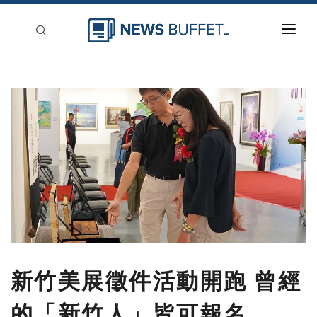
回到首頁
新聞稿分類
登入
刊登
新竹美展徵件活動開跑 曾經
的「新竹人」皆可報名