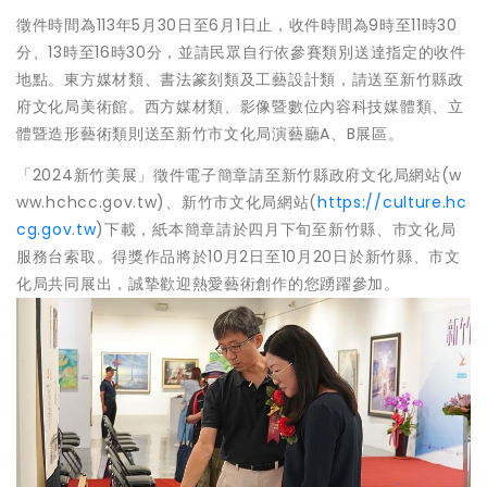
徵件時間為113年5月30日至6月1日止，收件時間為9時至11時30
分、13時至16時30分，並請民眾自行依參賽類別送達指定的收件
地點。東方媒材類、書法篆刻類及工藝設計類，請送至新竹縣政
府文化局美術館。西方媒材類、影像暨數位內容科技媒體類、立
體暨造形藝術類則送至新竹市文化局演藝廳A、B展區。
「2024新竹美展」徵件電子簡章請至新竹縣政府文化局網站(w
ww.hchcc.gov.tw)、新竹市文化局網站(
https://culture.hc
cg.gov.tw
)下載，紙本簡章請於四月下旬至新竹縣、市文化局
服務台索取。得獎作品將於10月2日至10月20日於新竹縣、市文
化局共同展出，誠摯歡迎熱愛藝術創作的您踴躍參加。