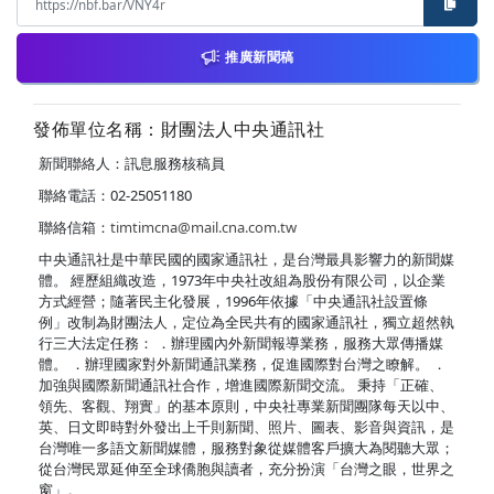
推廣新聞稿
發佈單位名稱：財團法人中央通訊社
新聞聯絡人：訊息服務核稿員
聯絡電話：02-25051180
聯絡信箱：
timtimcna@mail.cna.com.tw
中央通訊社是中華民國的國家通訊社，是台灣最具影響力的新聞媒
體。 經歷組織改造，1973年中央社改組為股份有限公司，以企業
方式經營；隨著民主化發展，1996年依據「中央通訊社設置條
例」改制為財團法人，定位為全民共有的國家通訊社，獨立超然執
行三大法定任務： ．辦理國內外新聞報導業務，服務大眾傳播媒
體。 ．辦理國家對外新聞通訊業務，促進國際對台灣之瞭解。 ．
加強與國際新聞通訊社合作，增進國際新聞交流。 秉持「正確、
領先、客觀、翔實」的基本原則，中央社專業新聞團隊每天以中、
英、日文即時對外發出上千則新聞、照片、圖表、影音與資訊，是
台灣唯一多語文新聞媒體，服務對象從媒體客戶擴大為閱聽大眾；
從台灣民眾延伸至全球僑胞與讀者，充分扮演「台灣之眼，世界之
窗」。