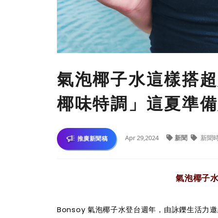
氣泡椰子水這樣搭超好
椰味特調」這夏準備
Apr 29,2024
新聞
新聞
推廣新聞稿
氣泡椰子
Bonsoy 氣泡椰子水登台週年，由詠鑠生活力邀網