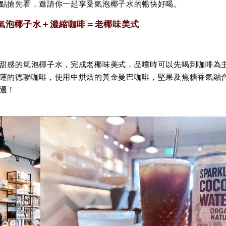
點搶先看，邀請你一起享受氣泡椰子水的暢快好喝。
氣泡椰子水＋濃縮咖啡＝老椰味美式
甜感的氣泡椰子水，完成老椰味美式，品嚐時可以先喝到咖啡為
蓮的德聯咖啡，使用中烘焙的黃金曼巴咖啡，堅果及焦糖香氣融
選！