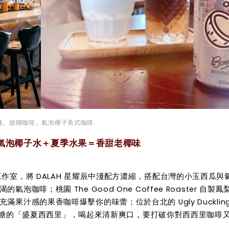
蓮。徳聯咖啡。氣泡椰子美式咖啡
氣泡椰子水＋夏季水果＝香甜老椰味
作室，將 DALAH 星耀辰中淺配方濃縮，搭配台灣的小玉西瓜與
啡；桃園 The Good One Coffee Roaster 自製鳳
感的果香咖啡爆擊你的味蕾；位於台北的 Ugly Duckling 
額外加糖的「盛夏西西里」，喝起來清新爽口，要打破你對西西里咖啡