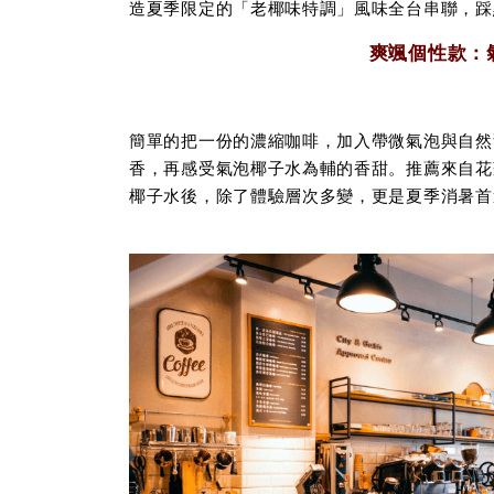
造夏季限定的「老椰味特調」風味全台串聯，踩
爽颯個性款：
簡單的把一份的濃縮咖啡，加入帶微氣泡與自然
香，再感受氣泡椰子水為輔的香甜。推薦來自花
椰子水後，除了體驗層次多變，更是夏季消暑首