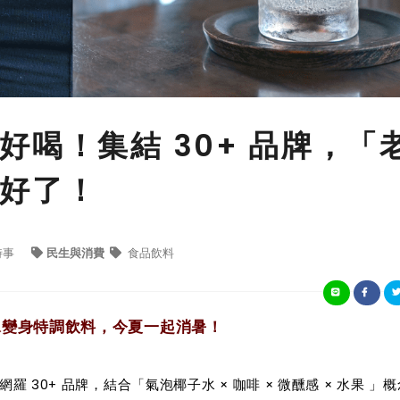
喝！集結 30+ 品牌，「
好了！
時事
民生與消費
食品飲料
水變身特調飲料，今夏一起消暑！
羅 30+ 品牌，結合「氣泡椰子水 × 咖啡 × 微醺感 × 水果 」