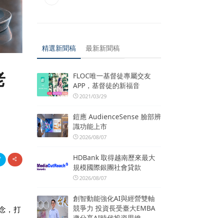
精選新聞稿
最新新聞稿
老
FLOC唯一基督徒專屬交友
APP，基督徒的新福音
2021/03/29
鎧應 AudienceSense 臉部辨
識功能上市
2026/08/07
HDBank 取得越南歷來最大
規模國際銀團社會貸款
2026/08/07
創智動能強化AI與經營雙軸
競爭力 投資長受臺大EMBA
概念，打
邀分享AI時代投資思維