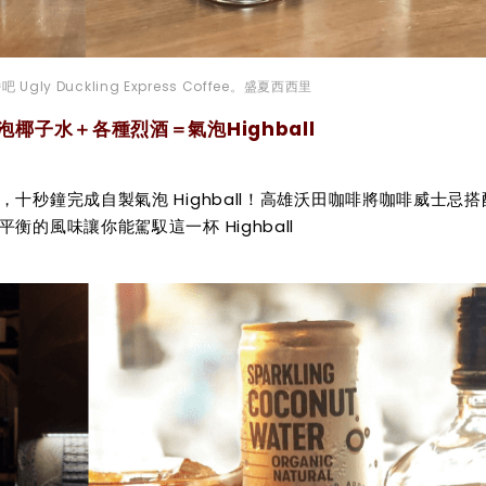
gly Duckling Express Coffee。盛夏西西里
椰子水＋各種烈酒＝氣泡Highball
十秒鐘完成自製氣泡 Highball！高雄沃田咖啡將咖啡威士忌搭
的風味讓你能駕馭這一杯 Highball