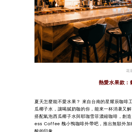
花
熱愛水果款：
夏天怎麼能不愛水果？ 來自台南的星耀辰咖啡工
瓜椰子水，讓喝膩奶咖的你，能來一杯消暑又解渴的氣泡咖
搭配氣泡西瓜椰子水與耶珈雪菲濃縮咖啡，創造充滿果汁
ess Coffee 醜小鴨咖啡外帶吧，推出無
酸的印象。