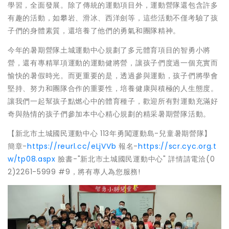
學習，全面發展。除了傳統的運動項目外，運動營隊還包含許多
有趣的活動，如攀岩、滑冰、西洋劍等，這些活動不僅考驗了孩
子們的身體素質，還培養了他們的勇氣和團隊精神。
今年的暑期營隊土城運動中心規劃了多元體育項目的智勇小將
營，還有專精單項運動的運動健將營，讓孩子們度過一個充實而
愉快的暑假時光。而更重要的是，透過參與運動，孩子們將學會
堅持、努力和團隊合作的重要性，培養健康與積極的人生態度。
讓我們一起幫孩子點燃心中的體育種子，歡迎所有對運動充滿好
奇與熱情的孩子們參加本中心精心規劃的精采暑期營隊活動。
【新北市土城國民運動中心 113年勇闖運動島-兒童暑期營隊】
簡章-
https://reurl.cc/eLjVVb
報名-
https://scr.cyc.org.t
w/tp08.aspx
臉書-"新北市土城國民運動中心" 詳情請電洽(0
2)2261-5999 #9，將有專人為您服務!