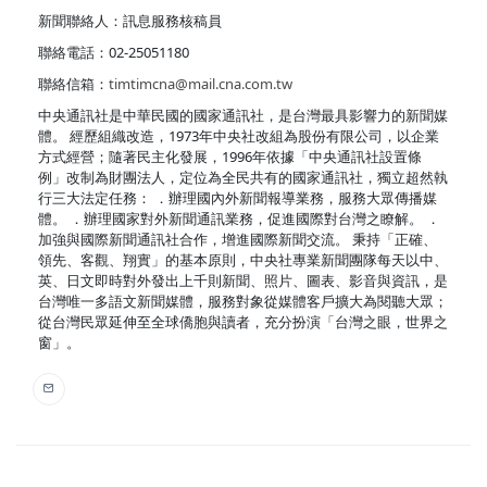
新聞聯絡人：訊息服務核稿員
聯絡電話：02-25051180
聯絡信箱：
timtimcna@mail.cna.com.tw
中央通訊社是中華民國的國家通訊社，是台灣最具影響力的新聞媒
體。 經歷組織改造，1973年中央社改組為股份有限公司，以企業
方式經營；隨著民主化發展，1996年依據「中央通訊社設置條
例」改制為財團法人，定位為全民共有的國家通訊社，獨立超然執
行三大法定任務： ．辦理國內外新聞報導業務，服務大眾傳播媒
體。 ．辦理國家對外新聞通訊業務，促進國際對台灣之瞭解。 ．
加強與國際新聞通訊社合作，增進國際新聞交流。 秉持「正確、
領先、客觀、翔實」的基本原則，中央社專業新聞團隊每天以中、
英、日文即時對外發出上千則新聞、照片、圖表、影音與資訊，是
台灣唯一多語文新聞媒體，服務對象從媒體客戶擴大為閱聽大眾；
從台灣民眾延伸至全球僑胞與讀者，充分扮演「台灣之眼，世界之
窗」。