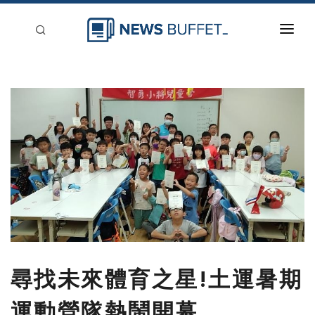
回到首頁
新聞稿分類
登入
刊登
尋找未來體育之星!土運暑期
運動營隊熱鬧開幕