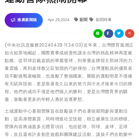
Apr 29,2024
新聞
新聞時事
推廣新聞稿
(中央社訊息服務20240429 11:34:03)近年來，台灣體育風潮正
如火如荼地崛起，國際賽事成績斐然讓全台灣的熱血精神再度被
點燃。從羽球后戴姿穎的華麗發球，到舉重金牌得主郭婞淳的力
量震懾，再到桌球教父莊智淵的巧妙揮拍，台灣運動員的優異表
現不斷挑戰著極限，也激勵了整個國家。耀眼的運動明星不僅擁
有天賦與技術，更是靠著長久以來的努力與汗水才換來今日的輝
煌。他們的成功不僅是他們個人的勝利，更是台灣體育界的驕
傲，激勵著更多的年輕人勇於追逐夢想。
土城運動中心暑期營隊旨在鼓勵孩子們在暑假期間參與運動活
動，提高身體素質，同時增進社交技能，樹立健康生活的榜樣。
營隊內容將涵蓋多元體育項目，包括籃球、羽球、桌球、足球
等，並且還有許多創意遊戲和團隊建設活動，讓孩子們在歡樂中