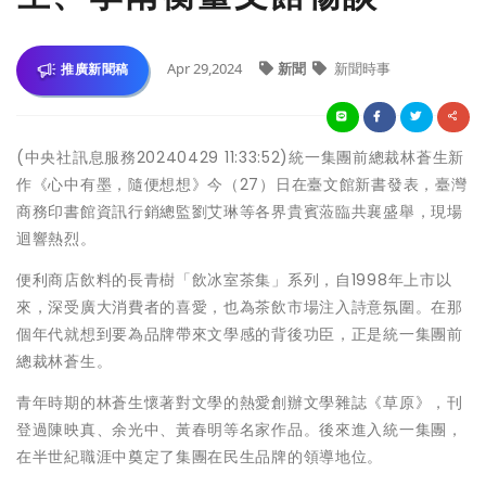
Apr 29,2024
新聞
新聞時事
推廣新聞稿
(中央社訊息服務20240429 11:33:52)統一集團前總裁林蒼生新
作《心中有墨，隨便想想》今（27）日在臺文館新書發表，臺灣
商務印書館資訊行銷總監劉艾琳等各界貴賓蒞臨共襄盛舉，現場
迴響熱烈。
便利商店飲料的長青樹「飲冰室茶集」系列，自1998年上市以
來，深受廣大消費者的喜愛，也為茶飲市場注入詩意氛圍。在那
個年代就想到要為品牌帶來文學感的背後功臣，正是統一集團前
總裁林蒼生。
青年時期的林蒼生懷著對文學的熱愛創辦文學雜誌《草原》，刊
登過陳映真、余光中、黃春明等名家作品。後來進入統一集團，
在半世紀職涯中奠定了集團在民生品牌的領導地位。