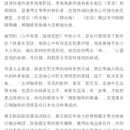
講座特邀作家李南衡對談。李南衡參與過林蒼生創立《草原》初
期階段，是臺灣文學界的耕耘者，也曾跨域到廣告公司擔任創意
總監，亦曾在《民生報》、《聯合報》、《皇冠》雜誌等刊物開
闢專欄，將關懷視角擴大至整個社會。
被問到《心中有墨，隨便想想》中的小卡，是在什麼情形下創作
的？林蒼生笑說，每當心中有些意念想要抒發，他就會隨手在小
卡上寫出、繪出當時的所思所想。他也特別秀出「神」、「心靈
是我的故鄉」等詩籤，與觀眾分享當時發想的經過。
而進入企業後，林蒼生對文學的熱情依然不減，將文學融入商品
中的跨界創新，正是他心中對文學理想的實踐。除了「飲冰室茶
集」、「左岸咖啡館」等系列飲料，甚至「星巴克」這個中文品
牌名稱，也是出自林蒼生之手。林蒼生認為，有「故事」才能把
產品推銷出去，他也與觀眾分享「獨飲咖啡的樂趣」，並透露自
己喝咖啡的習慣是在日本生活時養成的。
臺文館副館長蕭淑貞指出，臺文館近年致力於將館藏文學文物進
行概念轉譯，與熱愛文學的青年團隊、臺灣在地品牌合作，共同