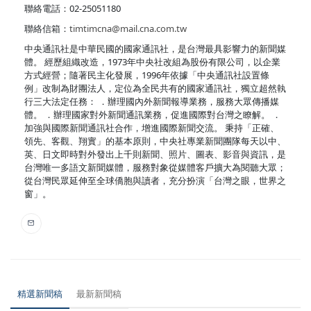
聯絡電話：02-25051180
聯絡信箱：
timtimcna@mail.cna.com.tw
中央通訊社是中華民國的國家通訊社，是台灣最具影響力的新聞媒
體。 經歷組織改造，1973年中央社改組為股份有限公司，以企業
方式經營；隨著民主化發展，1996年依據「中央通訊社設置條
例」改制為財團法人，定位為全民共有的國家通訊社，獨立超然執
行三大法定任務： ．辦理國內外新聞報導業務，服務大眾傳播媒
體。 ．辦理國家對外新聞通訊業務，促進國際對台灣之瞭解。 ．
加強與國際新聞通訊社合作，增進國際新聞交流。 秉持「正確、
領先、客觀、翔實」的基本原則，中央社專業新聞團隊每天以中、
英、日文即時對外發出上千則新聞、照片、圖表、影音與資訊，是
台灣唯一多語文新聞媒體，服務對象從媒體客戶擴大為閱聽大眾；
從台灣民眾延伸至全球僑胞與讀者，充分扮演「台灣之眼，世界之
窗」。
精選新聞稿
最新新聞稿