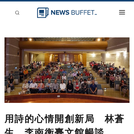
回到首頁
新聞稿分類
登入
刊登
用詩的心情開創新局 林蒼
生、李南衡臺文館暢談